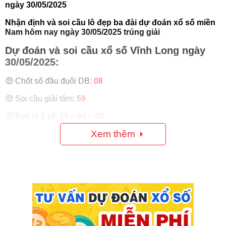
ngày 30/05/2025
Nhận định và soi cầu lô đẹp ba đài dự đoán xổ số miền
Nam hôm nay ngày 30/05/2025 trúng giải
Dự đoán và soi cầu xổ số Vĩnh Long ngày
30/05/2025:
🤑 Chốt số đầu đuôi DB:
08
🤑 Soi cầu giải tám:
59
🤑 Bao lô 2 số:
15 – 94 – 90
Xem thêm
Dự đoán và soi cầu xổ số Bình Dương ngày
30/05/2025:
🤑 Chốt số đầu đuôi DB:
36
🤑 Soi cầu giải tám:
65
🤑 Bao lô 2 số:
12 – 62 – 56
Dự đoán và soi cầu xổ số Trà Vinh ngày