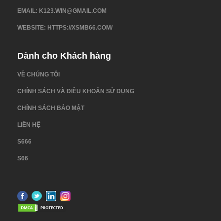
Bạch thủ lô tô rơi 3 ngày lô XSKH ngày 30/05/2025
EMAIL:
K123.WIN@GMAIL.COM
WEBSITE: HTTPS://XSMB66.COM/
Lưu ý:
Các dự đoán
trên đây của xổ số Miền Nam
30/05/2025 chỉ mang tính chất tham khảo,cảm ơn các
Dành cho Khách hàng
bạn đã tin tưởng
xsmb66
. Chúc các bạn may mắn!
Tham khảo thêm thông tin của các dự đoán miền nam
VỀ CHÚNG TÔI
ngày 30/05/2025: xsmb66.com, diendan.xsmb66.com.
CHÍNH SÁCH VÀ ĐIỀU KHOẢN SỬ DỤNG
Có thể bạn quan tâm
CHÍNH SÁCH BẢO MẬT
Dự đoán kết quả xổ số miền Trung ngày 07/08/2026
LIÊN HỆ
Dự đoán kết quả xổ số miền Nam ngày 07/08/2026
S666
Dự đoán kết quả xổ số miền Bắc ngày 07/08/2026
S66