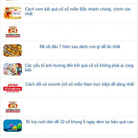
Bạch thủ lô tô rơi 3 ngày lô XSKH ngày 30/05/2025
Cách xem kết quả xổ số miền Bắc nhanh chóng, chính xác
nhất
Soi cầu lô tô bạch thủ Bình Dương
30/05/2025
Đề về đầu 7 hôm sau đánh con gì dễ ăn nhất
Các yếu tố ảnh hưởng đến kết quả xổ số không phải ai cũng
biết
Cách đổi vé xsmntt (xổ số miền Nam trực tiếp) dễ dàng nhất
Bí kíp nuôi dàn đề 10 số khung 5 ngày đem lại hiệu quả cao