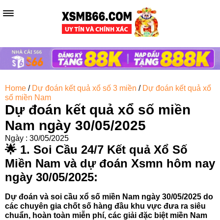
Home
/
Dự đoán kết quả xổ số 3 miền
/
Dự đoán kết quả xổ
số miền Nam
Dự đoán kết quả xổ số miền
Nam ngày 30/05/2025
Ngày : 30/05/2025
🌟 1.
Soi Cầu 24/7 Kết quả Xổ Số
Miền Nam và dự đoán Xsmn hôm nay
ngày 30/05/2025:
Dự đoán và soi cầu xổ số miền Nam ngày 30/05/2025 do
các chuyên gia chốt số hàng đầu khu vực đưa ra siêu
chuẩn, hoàn toàn miễn phí, các giải đặc biệt miền Nam