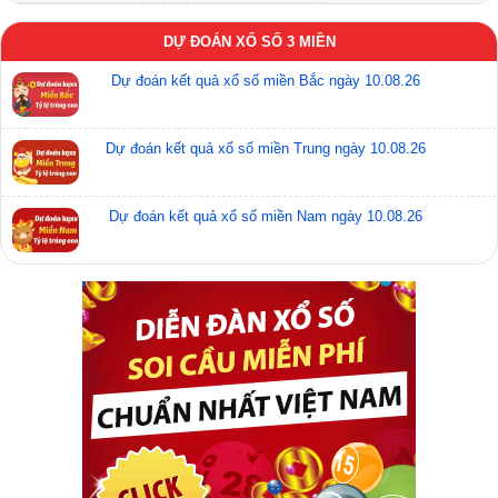
🤑 Cặp số về nhiều nhất:
94 – 92 – 41 – 41 – 90
DỰ ĐOÁN XỔ SỐ 3 MIỀN
🤑 Thống kê giải tám Sóc Trăng:
62 – 28 – 36 – 49 – 73 – 58
– 62
Dự đoán kết quả xổ số miền Bắc ngày 10.08.26
🤑 TK 2 số cuối giải ĐB:
49 – 49 – 85 – 27 – 04 – 17 – 42
Dự đoán kết quả xổ số miền Trung ngày 10.08.26
🌟 3. Dự đoán và soi cầu bạch thủ
miền Nam ngày 30/07/2025:
Dự đoán kết quả xổ số miền Nam ngày 10.08.26
Dự đoán và soi cầu Nam ngày 30/07/2025 tìm lô tô bạch thủ
của các đài miền Nam được chuẩn đoán từ các vị trí trong
bảng kết quả có thời gian rơi liên tiếp trong 3 kỳ liên tiếp
được hệ thống tổng hợp dưới đây, cho anh em tham khảo:
Soi cầu lô tô bạch thủ Đồng Nai 30/07/2025