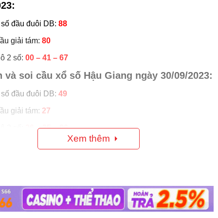
023:
 số đầu đuôi DB:
88
ầu giải tám:
80
ô 2 số:
00 – 41 – 67
 và soi cầu xổ số Hậu Giang ngày 30/09/2023:
 số đầu đuôi DB:
49
ầu giải tám:
27
ô 2 số:
26 – 35 – 96
Xem thêm
. Dự đoán và soi cầu xổ số miền Nam
0/09/2023:
 soi cầu tổng hợp hôm nay sẽ đưa ra cho anh em thông tin
cặp lô đẹp, những bộ số đầu đuôi lô tô vip, giải đặc biệt, giải
 số kiến thiết miền Nam xuất hiện trong thời gian 7 kỳ gần đây
ác các đài MN chủ nhật triều hôm nay để anh em soi cầu chọn
 mắn nhất trong ngày 30/09/2023 với độ chính xác ăn cao: