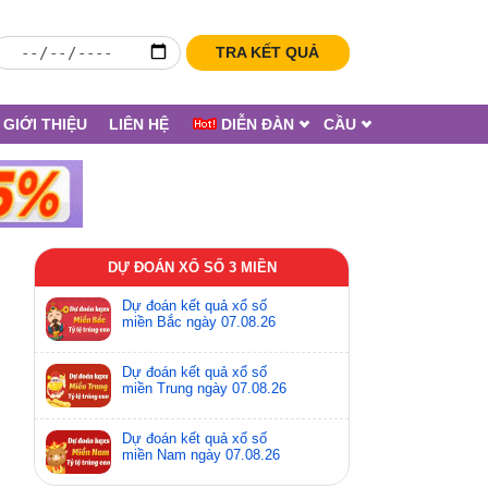
TRA KẾT QUẢ
GIỚI THIỆU
LIÊN HỆ
DIỄN ĐÀN
CẦU
DỰ ĐOÁN XỔ SỐ 3 MIỀN
Dự đoán kết quả xổ số
miền Bắc ngày 07.08.26
Dự đoán kết quả xổ số
miền Trung ngày 07.08.26
Dự đoán kết quả xổ số
miền Nam ngày 07.08.26