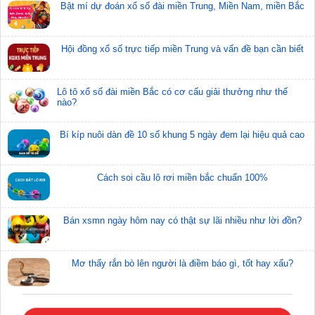
Bật mí dự đoán xổ số đài miền Trung, Miền Nam, miền Bắc
Lưu ý:
Các dự đoán
trên đây của xổ số Miền Trung
01/06/2026 chỉ mang tính chất tham khảo,cảm ơn các
bạn đã tin tưởng
xsmb66
. Chúc các bạn may mắn!
Hội đồng xổ số trực tiếp miền Trung và vấn đề bạn cần biết
Tham khảo thêm thông tin của các dự đoán miền nam
ngày 01/06/2026: xsmb66.com, diendan.xsmb66.com.
Lô tô xổ số đài miền Bắc có cơ cấu giải thưởng như thế
nào?
Có thể bạn quan tâm
Dự đoán kết quả xổ số miền Bắc ngày 06/08/2026
Bí kíp nuôi dàn đề 10 số khung 5 ngày đem lại hiệu quả cao
Dự đoán kết quả xổ số miền Trung ngày 05/08/2026
Dự đoán kết quả xổ số miền Nam ngày 05/08/2026
Cách soi cầu lô rơi miền bắc chuẩn 100%
Bán xsmn ngày hôm nay có thật sự lãi nhiều như lời đồn?
Mơ thấy rắn bò lên người là điềm báo gì, tốt hay xấu?