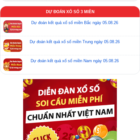
Soi cầu lô tô bạch thủ Thừa Thiên Huế
DỰ ĐOÁN XỔ SỐ 3 MIỀN
01/06/2026
Dự đoán kết quả xổ số miền Bắc ngày 05.08.26
Dự đoán kết quả xổ số miền Trung ngày 05.08.26
Dự đoán kết quả xổ số miền Nam ngày 05.08.26