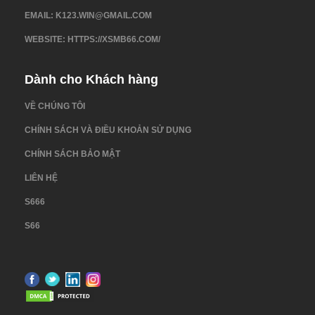
EMAIL:
K123.WIN@GMAIL.COM
WEBSITE: HTTPS://XSMB66.COM/
Dành cho Khách hàng
VỀ CHÚNG TÔI
CHÍNH SÁCH VÀ ĐIỀU KHOẢN SỬ DỤNG
CHÍNH SÁCH BẢO MẬT
LIÊN HỆ
S666
S66