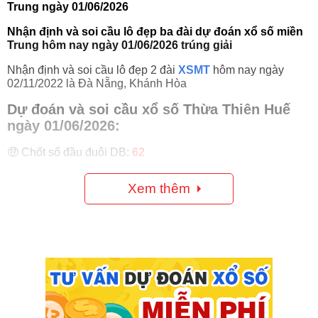
Trung ngày 01/06/2026
Nhận định và soi cầu lô đẹp ba đài dự đoán xổ số miền
Trung hôm nay ngày 01/06/2026 trúng giải
Nhận định và soi cầu lô đẹp 2 đài
XSMT
hôm nay ngày
02/11/2022 là Đà Nẵng, Khánh Hòa
Dự đoán và soi cầu xổ số Thừa Thiên Huế
ngày 01/06/2026:
🤑 Chốt số đầu đuôi DB:
62
🤑 Soi cầu giải tám:
45
Xem thêm
🤑 Bao lô 2 số:
82 – 76 – 04
Dự đoán và soi cầu xổ số Phú Yên ngày
01/06/2026:
🤑 Chốt số đầu đuôi DB:
70
🤑 Soi cầu giải tám:
18