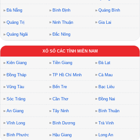
Dự đoán soi cầu và thống kê XS Phú Yên
Đà Nẵng
Bình Định
Quảng Bình
hôm nay ngày 01/06/2026:
Quảng Trị
Ninh Thuận
Gia Lai
🤑 Loto gan:
48 – 15 – 56 – 07 – 94
Quảng Ngãi
Đắc Nông
🤑 Cặp số về nhiều nhất:
23 – 09 – 64 – 54 – 71
XỔ SỐ CÁC TỈNH MIỀN NAM
🤑 Thống kê giải tám Phú Yên:
47 – 41 – 06 – 06 – 96 – 53 –
69
Kiên Giang
Tiền Giang
Đà Lạt
🤑 TK 2 số cuối giải ĐB:
72 – 99 – 72 – 45 – 94 – 06 – 07
Đồng Tháp
TP Hồ Chí Minh
Cà Mau
🌟 3. Dự đoán và Soi cầu bạch thủ xs
Vũng Tàu
Bến Tre
Bạc Liêu
miền Trung ngày 01/06/2026 : Xem
các con lô đẹp trong ngày tại bên
Sóc Trăng
Cần Thơ
Đồng Nai
dưới:
An Giang
Tây Ninh
Bình Thuận
Soi cầu và phân tích tìm cầu bạch thủ đài miền Trung từ các
Vĩnh Long
Bình Dương
Trà Vinh
vị trí trong bảng kết quả xổ số có lô rơi liên tục trong 3 kỳ liên
tiếp để được tổng hợp lại tại bảng soi cầu XSMT ngày
Bình Phước
Hậu Giang
Long An
01/06/2026 dưới đây, mời anh em tham khảo nhé: