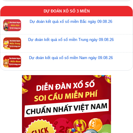
Soi cầu lô tô bạch thủ Thừa Thiên Huế
DỰ ĐOÁN XỔ SỐ 3 MIỀN
01/09/2025
Dự đoán kết quả xổ số miền Bắc ngày 09.08.26
Dự đoán kết quả xổ số miền Trung ngày 09.08.26
Dự đoán kết quả xổ số miền Nam ngày 09.08.26