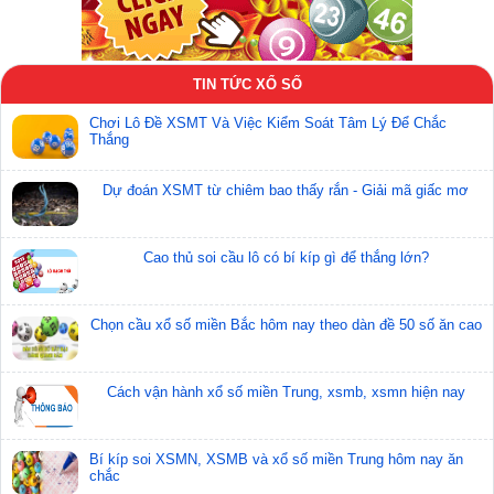
TIN TỨC XỔ SỐ
Chơi Lô Đề XSMT Và Việc Kiểm Soát Tâm Lý Để Chắc
Thắng
Dự đoán XSMT từ chiêm bao thấy rắn - Giải mã giấc mơ
Bạch thủ lô tô rơi 3 ngày lô XSKH ngày 01/09/2025
Cao thủ soi cầu lô có bí kíp gì để thắng lớn?
Soi cầu lô tô bạch thủ Phú Yên 01/09/2025
Chọn cầu xổ số miền Bắc hôm nay theo dàn đề 50 số ăn cao
Cách vận hành xổ số miền Trung, xsmb, xsmn hiện nay
Bí kíp soi XSMN, XSMB và xổ số miền Trung hôm nay ăn
chắc