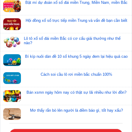
Bật mí dự đoán xổ số đài miền Trung, Miền Nam, miền Bắc
Lưu ý:
Các dự đoán
trên đây của xổ số Miền Trung
01/12/2025 chỉ mang tính chất tham khảo,cảm ơn các
bạn đã tin tưởng
xsmb66
. Chúc các bạn may mắn!
Hội đồng xổ số trực tiếp miền Trung và vấn đề bạn cần biết
Tham khảo thêm thông tin của các dự đoán miền nam
ngày 01/12/2025: xsmb66.com, diendan.xsmb66.com.
Lô tô xổ số đài miền Bắc có cơ cấu giải thưởng như thế
nào?
Có thể bạn quan tâm
Dự đoán kết quả xổ số miền Trung ngày 09/08/2026
Bí kíp nuôi dàn đề 10 số khung 5 ngày đem lại hiệu quả cao
Dự đoán kết quả xổ số miền Nam ngày 09/08/2026
Dự đoán kết quả xổ số miền Bắc ngày 09/08/2026
Cách soi cầu lô rơi miền bắc chuẩn 100%
Bán xsmn ngày hôm nay có thật sự lãi nhiều như lời đồn?
Mơ thấy rắn bò lên người là điềm báo gì, tốt hay xấu?