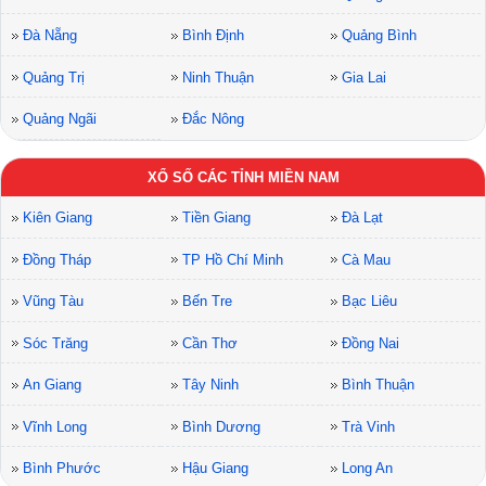
Dự đoán soi cầu và thống kê XS Phú Yên
Đà Nẵng
Bình Định
Quảng Bình
hôm nay ngày 01/12/2025:
Quảng Trị
Ninh Thuận
Gia Lai
🤑 Loto gan:
12 – 59 – 12 – 97 – 62
Quảng Ngãi
Đắc Nông
🤑 Cặp số về nhiều nhất:
16 – 27 – 96 – 58 – 09
XỔ SỐ CÁC TỈNH MIỀN NAM
🤑 Thống kê giải tám Phú Yên:
06 – 74 – 40 – 60 – 79 – 89 –
71
Kiên Giang
Tiền Giang
Đà Lạt
🤑 TK 2 số cuối giải ĐB:
86 – 26 – 84 – 30 – 03 – 41 – 82
Đồng Tháp
TP Hồ Chí Minh
Cà Mau
🌟 3. Dự đoán và Soi cầu bạch thủ xs
Vũng Tàu
Bến Tre
Bạc Liêu
miền Trung ngày 01/12/2025 : Xem
các con lô đẹp trong ngày tại bên
Sóc Trăng
Cần Thơ
Đồng Nai
dưới:
An Giang
Tây Ninh
Bình Thuận
Soi cầu và phân tích tìm cầu bạch thủ đài miền Trung từ các
Vĩnh Long
Bình Dương
Trà Vinh
vị trí trong bảng kết quả xổ số có lô rơi liên tục trong 3 kỳ liên
tiếp để được tổng hợp lại tại bảng soi cầu XSMT ngày
Bình Phước
Hậu Giang
Long An
01/12/2025 dưới đây, mời anh em tham khảo nhé: