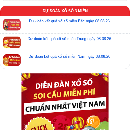
Soi cầu lô tô bạch thủ Thừa Thiên Huế
DỰ ĐOÁN XỔ SỐ 3 MIỀN
01/12/2025
Dự đoán kết quả xổ số miền Bắc ngày 08.08.26
Dự đoán kết quả xổ số miền Trung ngày 08.08.26
Dự đoán kết quả xổ số miền Nam ngày 08.08.26