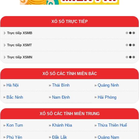
🤑 Bao lô 2 số:
61 – 30 – 70
🌟 2. Dự đoán và soi cầu xổ số miền
Trung ngày 02/01/2026:
XỔ SỐ TRỰC TIẾP
Trực tiếp XSMB
Dự đoán kết quả xổ số
và soi cầu tổng hợp hôm nay sẽ đưa
ra cho anh em thông tin của những cặp lô đẹp, những bộ số
Trực tiếp XSMT
đầu đuôi lô tô vip, giải đặc biệt, giải tám xổ số kiến thiết miền
Trung xuất hiện trong thời gian 7 kỳ gần đây nhất của xổ số
Đà Nẵng và xổ số Khánh Hòa để anh em soi cầu chọn cặp
Trực tiếp XSMN
số may mắn nhất trong ngày 02/01/2026 với độ chính xác ăn
cao:
XỔ SỐ CÁC TỈNH MIỀN BẮC
Dự đoán soi cầu và thống kê XS Gia Lai hôm
Hà Nội
Thái Bình
Quảng Ninh
nay ngày 02/01/2026:
Bắc Ninh
Nam Định
Hải Phòng
🤑 Loto gan:
64 – 55 – 00 – 05 – 69
🤑 Cặp số về nhiều nhất:
52 – 31 – 25 – 65 – 80
XỔ SỐ CÁC TỈNH MIỀN TRUNG
🤑 Thống kê giải tám Gia Lai:
41 – 36 – 57 – 65 – 61 – 03 –
Kon Tum
Khánh Hòa
Thừa Thiên Huế
47
Phú Yên
Đắk Lắk
Quảng Nam
🤑 TK 2 số cuối giải ĐB:
85 – 42 – 00 – 65 – 39 – 07 – 59