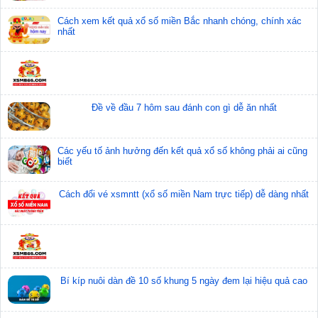
Cách xem kết quả xổ số miền Bắc nhanh chóng, chính xác
nhất
Đề về đầu 7 hôm sau đánh con gì dễ ăn nhất
Các yếu tố ảnh hưởng đến kết quả xổ số không phải ai cũng
biết
Cách đổi vé xsmntt (xổ số miền Nam trực tiếp) dễ dàng nhất
Bí kíp nuôi dàn đề 10 số khung 5 ngày đem lại hiệu quả cao
Bạch thủ lô tô rơi 3 ngày lô XSKH ngày 02/01/2026