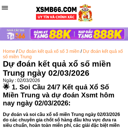
Home
/
Dự đoán kết quả xổ số 3 miền
/
Dự đoán kết quả xổ
số miền Trung
Dự đoán kết quả xổ số miền
Trung ngày 02/03/2026
Ngày : 02/03/2026
🌟 1.
Soi Cầu 24/7 Kết quả Xổ Số
Miền Trung và dự đoán Xsmt hôm
nay ngày 02/03/2026:
Dự đoán và soi cầu xổ số miền Trung ngày 02/03/2026
do các chuyên gia chốt số hàng đầu khu vực đưa ra
siêu chuẩn, hoàn toàn miễn phí, các giải đặc biệt miền