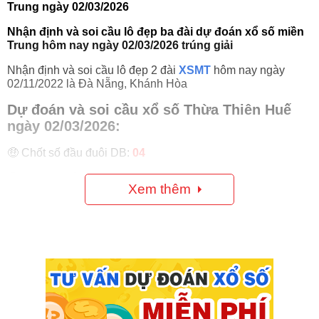
Trung ngày 02/03/2026
Nhận định và soi cầu lô đẹp ba đài dự đoán xổ số miền
Trung hôm nay ngày 02/03/2026 trúng giải
Nhận định và soi cầu lô đẹp 2 đài
XSMT
hôm nay ngày
02/11/2022 là Đà Nẵng, Khánh Hòa
Dự đoán và soi cầu xổ số Thừa Thiên Huế
ngày 02/03/2026:
🤑 Chốt số đầu đuôi DB:
04
🤑 Soi cầu giải tám:
21
Xem thêm
🤑 Bao lô 2 số:
28 – 50 – 75
Dự đoán và soi cầu xổ số Phú Yên ngày
02/03/2026:
🤑 Chốt số đầu đuôi DB:
30
🤑 Soi cầu giải tám:
53