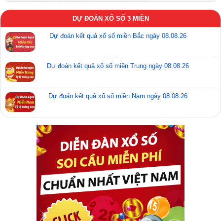
Soi cầu lô tô bạch thủ Thừa Thiên Huế
DỰ ĐOÁN XỔ SỐ 3 MIỀN
02/03/2026
Dự đoán kết quả xổ số miền Bắc ngày 08.08.26
Dự đoán kết quả xổ số miền Trung ngày 08.08.26
Dự đoán kết quả xổ số miền Nam ngày 08.08.26