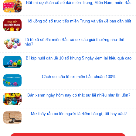
Bật mí dự đoán xổ số đài miền Trung, Miền Nam, miền Bắc
Lưu ý:
Các dự đoán
trên đây của xổ số Miền Trung
02/03/2026 chỉ mang tính chất tham khảo,cảm ơn các
bạn đã tin tưởng
xsmb66
. Chúc các bạn may mắn!
Hội đồng xổ số trực tiếp miền Trung và vấn đề bạn cần biết
Tham khảo thêm thông tin của các dự đoán miền nam
ngày 02/03/2026: xsmb66.com, diendan.xsmb66.com.
Lô tô xổ số đài miền Bắc có cơ cấu giải thưởng như thế
nào?
Có thể bạn quan tâm
Dự đoán kết quả xổ số miền Trung ngày 08/08/2026
Bí kíp nuôi dàn đề 10 số khung 5 ngày đem lại hiệu quả cao
Dự đoán kết quả xổ số miền Nam ngày 08/08/2026
Dự đoán kết quả xổ số miền Bắc ngày 08/08/2026
Cách soi cầu lô rơi miền bắc chuẩn 100%
Bán xsmn ngày hôm nay có thật sự lãi nhiều như lời đồn?
Mơ thấy rắn bò lên người là điềm báo gì, tốt hay xấu?