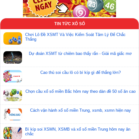
TIN TỨC XỔ SỐ
Chơi Lô Đề XSMT Và Việc Kiểm Soát Tâm Lý Để Chắc
Thắng
Dự đoán XSMT từ chiêm bao thấy rắn - Giải mã giấc mơ
Cao thủ soi cầu lô có bí kíp gì để thắng lớn?
Chọn cầu xổ số miền Bắc hôm nay theo dàn đề 50 số ăn cao
Cách vận hành xổ số miền Trung, xsmb, xsmn hiện nay
Bí kíp soi XSMN, XSMB và xổ số miền Trung hôm nay ăn
chắc