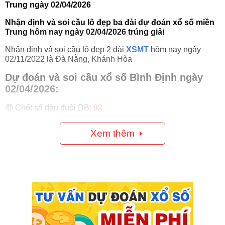
Trung ngày 02/04/2026
Nhận định và soi cầu lô đẹp ba đài dự đoán xổ số miền
Trung hôm nay ngày 02/04/2026 trúng giải
Nhận định và soi cầu lô đẹp 2 đài
XSMT
hôm nay ngày
02/11/2022 là Đà Nẵng, Khánh Hòa
Dự đoán và soi cầu xổ số Bình Định ngày
02/04/2026:
🤑 Chốt số đầu đuôi DB:
92
🤑 Soi cầu giải tám:
86
Xem thêm
🤑 Bao lô 2 số:
27 – 78 – 28
Dự đoán và soi cầu xổ số Quảng Trị ngày
02/04/2026:
🤑 Chốt số đầu đuôi DB:
25
🤑 Soi cầu giải tám:
17