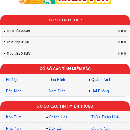
???? Bao lô 2 số:
56 – 51 – 57
???? 2. Dự đoán và soi cầu xổ số
miền Trung ngày 03/03/2023:
XỔ SỐ TRỰC TIẾP
Trực tiếp XSMB
Dự đoán kết quả xổ số
và soi cầu tổng hợp hôm nay sẽ đưa
ra cho anh em thông tin của những cặp lô đẹp, những bộ số
Trực tiếp XSMT
đầu đuôi lô tô vip, giải đặc biệt, giải tám xổ số kiến thiết miền
Trung xuất hiện trong thời gian 7 kỳ gần đây nhất của xổ số
Đà Nẵng và xổ số Khánh Hòa để anh em soi cầu chọn cặp
Trực tiếp XSMN
số may mắn nhất trong ngày 03/03/2023 với độ chính xác ăn
cao:
XỔ SỐ CÁC TỈNH MIỀN BẮC
Dự đoán soi cầu và thống kê XS Gia Lai hôm
Hà Nội
Thái Bình
Quảng Ninh
nay ngày 03/03/2023:
Bắc Ninh
Nam Định
Hải Phòng
???? Loto gan:
01 – 07 – 11 – 77 – 60
???? Cặp số về nhiều nhất:
39 – 42 – 56 – 55 – 22
XỔ SỐ CÁC TỈNH MIỀN TRUNG
???? Thống kê giải tám Gia Lai:
28 – 98 – 18 – 71 – 90 – 52
Kon Tum
Khánh Hòa
Thừa Thiên Huế
– 73
Phú Yên
Đắk Lắk
Quảng Nam
???? TK 2 số cuối giải ĐB:
84 – 12 – 83 – 48 – 15 – 70 – 79