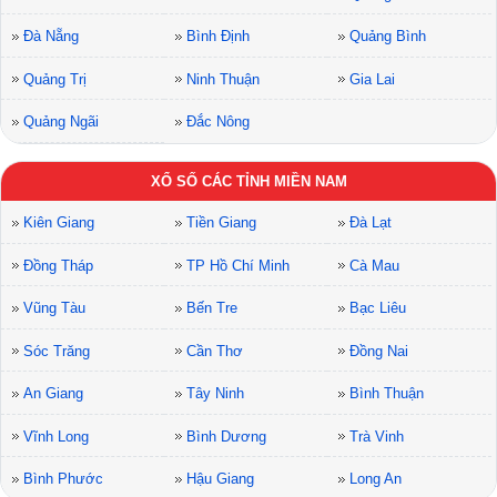
Dự đoán soi cầu và thống kê XS Ninh Thuận
Đà Nẵng
Bình Định
Quảng Bình
hôm nay ngày 03/03/2023:
Quảng Trị
Ninh Thuận
Gia Lai
???? Loto gan:
14 – 80 – 13 – 84 – 67
Quảng Ngãi
Đắc Nông
???? Cặp số về nhiều nhất:
09 – 22 – 93 – 79 – 78
XỔ SỐ CÁC TỈNH MIỀN NAM
???? Thống kê giải tám Ninh Thuận:
58 – 60 – 86 – 50 – 22
– 71 – 52
Kiên Giang
Tiền Giang
Đà Lạt
???? TK 2 số cuối giải ĐB:
98 – 08 – 19 – 13 – 58 – 87 – 47
Đồng Tháp
TP Hồ Chí Minh
Cà Mau
???? 3. Dự đoán và Soi cầu bạch thủ
Vũng Tàu
Bến Tre
Bạc Liêu
xs miền Trung ngày 03/03/2023 : Xem
các con lô đẹp trong ngày tại bên
Sóc Trăng
Cần Thơ
Đồng Nai
dưới:
An Giang
Tây Ninh
Bình Thuận
Soi cầu và phân tích tìm cầu bạch thủ đài miền Trung từ các
Vĩnh Long
Bình Dương
Trà Vinh
vị trí trong bảng kết quả xổ số có lô rơi liên tục trong 3 kỳ liên
tiếp để được tổng hợp lại tại bảng soi cầu XSMT ngày
Bình Phước
Hậu Giang
Long An
03/03/2023 dưới đây, mời anh em tham khảo nhé: