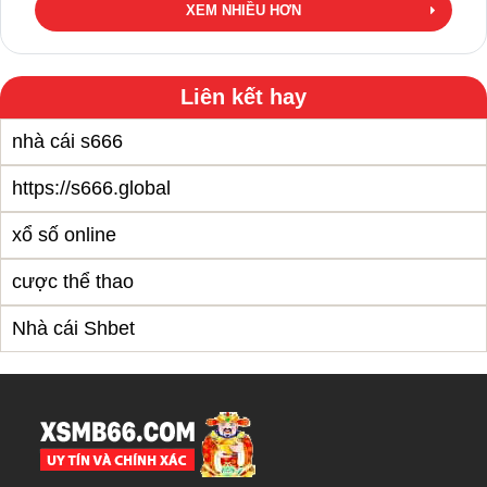
XEM NHIỀU HƠN
Liên kết hay
nhà cái s666
https://s666.global
xổ số online
cược thể thao
Nhà cái Shbet