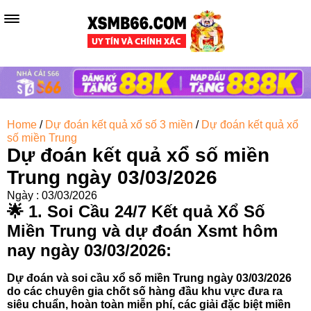
Home
/
Dự đoán kết quả xổ số 3 miền
/
Dự đoán kết quả xổ
số miền Trung
Dự đoán kết quả xổ số miền
Trung ngày 03/03/2026
Ngày : 03/03/2026
🌟 1.
Soi Cầu 24/7 Kết quả Xổ Số
Miền Trung và dự đoán Xsmt hôm
nay ngày 03/03/2026:
Dự đoán và soi cầu xổ số miền Trung ngày 03/03/2026
do các chuyên gia chốt số hàng đầu khu vực đưa ra
siêu chuẩn, hoàn toàn miễn phí, các giải đặc biệt miền