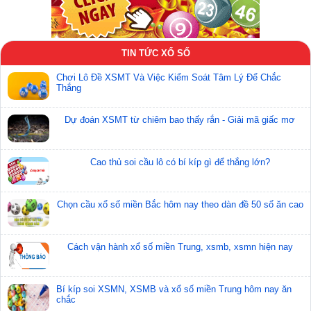
TIN TỨC XỔ SỐ
Chơi Lô Đề XSMT Và Việc Kiểm Soát Tâm Lý Để Chắc
Thắng
Dự đoán XSMT từ chiêm bao thấy rắn - Giải mã giấc mơ
Bạch thủ lô tô rơi 3 ngày lô XSKH ngày 03/03/2026
Cao thủ soi cầu lô có bí kíp gì để thắng lớn?
Soi cầu lô tô bạch thủ Quảng Nam
03/03/2026
Chọn cầu xổ số miền Bắc hôm nay theo dàn đề 50 số ăn cao
Cách vận hành xổ số miền Trung, xsmb, xsmn hiện nay
Bí kíp soi XSMN, XSMB và xổ số miền Trung hôm nay ăn
chắc