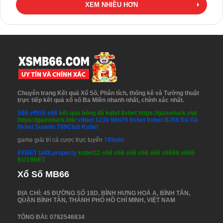
XEM NHIỀU HƠN
Chuyên trang Kết quả Xổ Số, Phân tích, thống kê và Tường thuật
trực tiếp kết quả xổ số Ba Miền nhanh nhất, chính xác nhất.
S66
vf555
s66
kết quả bóng đá
kqbd
8xbet
https://gameluck.vip/
https://gameluck.ink/
v9bet
123b
Win79
8xbet
8xbet
BJ88 Đá Gà
8kbet
Sunwin
789Club
Kubet
game giải trí cá cược trực tuyến
789win
8XBET
ta88.property
kubet11
s66
s66
s66
s66
s66
s6666
s666
KU19NET
Xổ Số MB66
ĐỊA CHỈ: 45 ĐƯỜNG SỐ 18D, BÌNH HƯNG HOÀ A, BÌNH TÂN,
QUẬN BÌNH TÂN, THÀNH PHỐ HỒ CHÍ MINH, VIỆT NAM
TỔNG ĐÀI: 0782546834