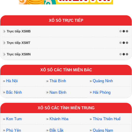
🤑 Bao lô 2 số:
03 – 36 – 88
🌟 2. Dự đoán và soi cầu xổ số miền
Trung ngày 03/03/2026:
XỔ SỐ TRỰC TIẾP
Trực tiếp XSMB
Dự đoán kết quả xổ số
và soi cầu tổng hợp hôm nay sẽ đưa
ra cho anh em thông tin của những cặp lô đẹp, những bộ số
Trực tiếp XSMT
đầu đuôi lô tô vip, giải đặc biệt, giải tám xổ số kiến thiết miền
Trung xuất hiện trong thời gian 7 kỳ gần đây nhất của xổ số
Đà Nẵng và xổ số Khánh Hòa để anh em soi cầu chọn cặp
Trực tiếp XSMN
số may mắn nhất trong ngày 03/03/2026 với độ chính xác ăn
cao:
XỔ SỐ CÁC TỈNH MIỀN BẮC
Dự đoán soi cầu và thống kê XS Đak Lak
Hà Nội
Thái Bình
Quảng Ninh
hôm nay ngày 03/03/2026:
Bắc Ninh
Nam Định
Hải Phòng
🤑 Loto gan:
43 – 12 – 25 – 20 – 31
🤑 Cặp số về nhiều nhất:
26 – 91 – 28 – 34 – 48
XỔ SỐ CÁC TỈNH MIỀN TRUNG
🤑 Thống kê giải tám Đak Lak:
38 – 89 – 37 – 85 – 34 – 50 –
Kon Tum
Khánh Hòa
Thừa Thiên Huế
40
Phú Yên
Đắk Lắk
Quảng Nam
🤑 TK 2 số cuối giải ĐB:
07 – 01 – 99 – 88 – 23 – 73 – 95