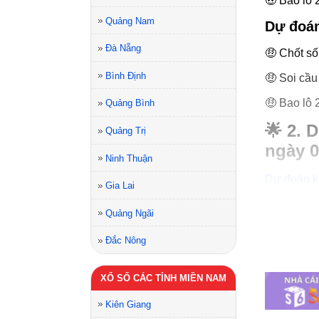
🤑 Bao lô 
Quảng Nam
Dự đoán
Đà Nẵng
🤑 Chốt s
Bình Định
🤑 Soi cầu
🤑 Bao lô 
Quảng Bình
🌟 2. 
Quảng Trị
ngày 0
Ninh Thuận
Dự đoán k
Gia Lai
em thông t
đặc biệt, g
Quảng Ngãi
kỳ gần đâ
cầu chọn c
Đắc Nông
ăn cao:
Dự đoán
XỔ SỐ CÁC TỈNH MIỀN NAM
ngày 03
Kiên Giang
🤑 Loto ga