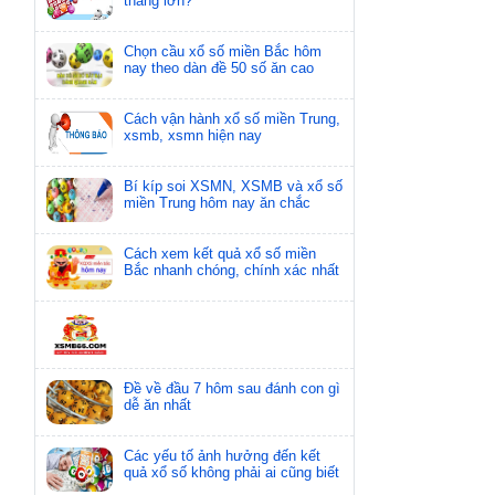
thắng lớn?
Chọn cầu xổ số miền Bắc hôm
nay theo dàn đề 50 số ăn cao
Cách vận hành xổ số miền Trung,
xsmb, xsmn hiện nay
Bí kíp soi XSMN, XSMB và xổ số
miền Trung hôm nay ăn chắc
Cách xem kết quả xổ số miền
Bắc nhanh chóng, chính xác nhất
Đề về đầu 7 hôm sau đánh con gì
dễ ăn nhất
Các yếu tố ảnh hưởng đến kết
quả xổ số không phải ai cũng biết