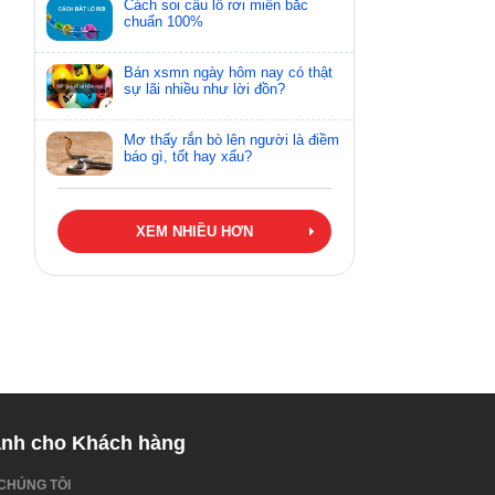
Cách soi cầu lô rơi miền bắc
chuẩn 100%
Bán xsmn ngày hôm nay có thật
sự lãi nhiều như lời đồn?
Mơ thấy rắn bò lên người là điềm
báo gì, tốt hay xấu?
XEM NHIỀU HƠN
nh cho Khách hàng
CHÚNG TÔI