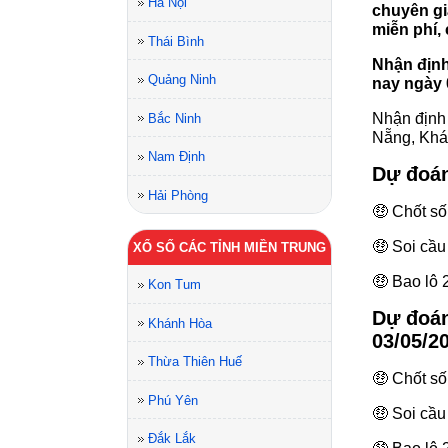
Hà Nội
chuyên gi
miễn phí,
Thái Bình
Nhận định
Quảng Ninh
nay ngày 
Nhận định 
Bắc Ninh
Nẵng, Kh
Nam Định
Dự đoán
Hải Phòng
🤑 Chốt s
🤑 Soi cầu
XỔ SỐ CÁC TỈNH MIỀN TRUNG
🤑 Bao lô 
Kon Tum
Dự đoán
Khánh Hòa
03/05/2
Thừa Thiên Huế
🤑 Chốt s
Phú Yên
🤑 Soi cầu
Đắk Lắk