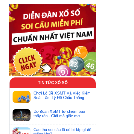
TIN TỨC XỔ SỐ
Chơi Lô Đề XSMT Và Việc Kiểm
Soát Tâm Lý Để Chắc Thắng
Dự đoán XSMT từ chiêm bao
thấy rắn - Giải mã giấc mơ
Cao thủ soi cầu lô có bí kíp gì để