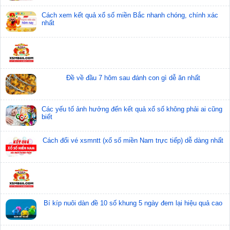
Cách xem kết quả xổ số miền Bắc nhanh chóng, chính xác
nhất
Đề về đầu 7 hôm sau đánh con gì dễ ăn nhất
Các yếu tố ảnh hưởng đến kết quả xổ số không phải ai cũng
biết
Cách đổi vé xsmntt (xổ số miền Nam trực tiếp) dễ dàng nhất
Bạch thủ lô tô rơi 3 ngày lô XSKH ngày 03/06/2026
Bí kíp nuôi dàn đề 10 số khung 5 ngày đem lại hiệu quả cao