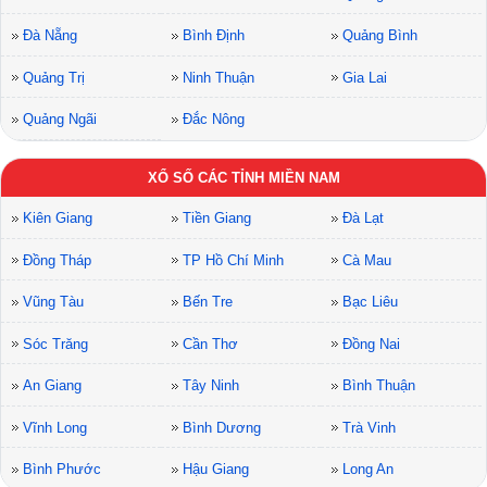
Dự đoán soi cầu và thống kê XS Khánh Hòa
Đà Nẵng
Bình Định
Quảng Bình
hôm nay ngày 03/06/2026:
Quảng Trị
Ninh Thuận
Gia Lai
🤑 Loto gan:
46 – 75 – 38 – 34 – 60
Quảng Ngãi
Đắc Nông
🤑 Cặp số về nhiều nhất:
15 – 39 – 66 – 61 – 52
XỔ SỐ CÁC TỈNH MIỀN NAM
🤑 Thống kê giải tám Khánh Hòa:
71 – 26 – 84 – 29 – 31 –
11 – 60
Kiên Giang
Tiền Giang
Đà Lạt
🤑 TK 2 số cuối giải ĐB:
66 – 71 – 69 – 19 – 45 – 68 – 40
Đồng Tháp
TP Hồ Chí Minh
Cà Mau
🌟 3. Dự đoán và Soi cầu bạch thủ xs
Vũng Tàu
Bến Tre
Bạc Liêu
miền Trung ngày 03/06/2026 : Xem
các con lô đẹp trong ngày tại bên
Sóc Trăng
Cần Thơ
Đồng Nai
dưới:
An Giang
Tây Ninh
Bình Thuận
Soi cầu và phân tích tìm cầu bạch thủ đài miền Trung từ các
Vĩnh Long
Bình Dương
Trà Vinh
vị trí trong bảng kết quả xổ số có lô rơi liên tục trong 3 kỳ liên
tiếp để được tổng hợp lại tại bảng soi cầu XSMT ngày
Bình Phước
Hậu Giang
Long An
03/06/2026 dưới đây, mời anh em tham khảo nhé: