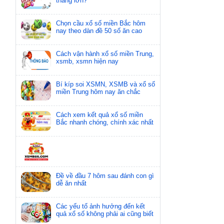
thắng lớn?
Chọn cầu xổ số miền Bắc hôm
nay theo dàn đề 50 số ăn cao
Cách vận hành xổ số miền Trung,
xsmb, xsmn hiện nay
Bí kíp soi XSMN, XSMB và xổ số
miền Trung hôm nay ăn chắc
Cách xem kết quả xổ số miền
Bắc nhanh chóng, chính xác nhất
Đề về đầu 7 hôm sau đánh con gì
dễ ăn nhất
Các yếu tố ảnh hưởng đến kết
quả xổ số không phải ai cũng biết