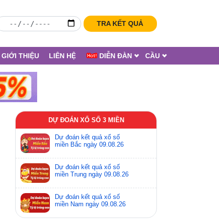
TRA KẾT QUẢ
GIỚI THIỆU
LIÊN HỆ
DIỄN ĐÀN
CẦU
DỰ ĐOÁN XỔ SỐ 3 MIỀN
Dự đoán kết quả xổ số
miền Bắc ngày 09.08.26
Dự đoán kết quả xổ số
miền Trung ngày 09.08.26
Dự đoán kết quả xổ số
miền Nam ngày 09.08.26