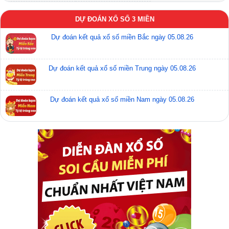
? Loto gan:
95 – 51 – 74 – 85 – 93
DỰ ĐOÁN XỔ SỐ 3 MIỀN
? Cặp số về nhiều nhất:
22 – 89 – 69 – 47 – 50
Dự đoán kết quả xổ số miền Bắc ngày 05.08.26
? Thống kê giải tám Thừa Thiên Huế:
27 – 91 – 89 – 63 – 61
– 78 – 28
Dự đoán kết quả xổ số miền Trung ngày 05.08.26
? TK 2 số cuối giải ĐB:
11 – 94 – 69 – 58 – 61 – 47 – 64
? 3. Dự đoán và Soi cầu bạch thủ xs
Dự đoán kết quả xổ số miền Nam ngày 05.08.26
miền Trung ngày 04/02/2024 : Xem
các con lô đẹp trong ngày tại bên
dưới:
Soi cầu và phân tích tìm cầu bạch thủ đài miền Trung từ các
vị trí trong bảng kết quả xổ số có lô rơi liên tục trong 3 kỳ liên
tiếp để được tổng hợp lại tại bảng soi cầu XSMT ngày
04/02/2024 dưới đây, mời anh em tham khảo nhé:
Soi cầu lô tô bạch thủ Khánh Hòa 04/02/2024