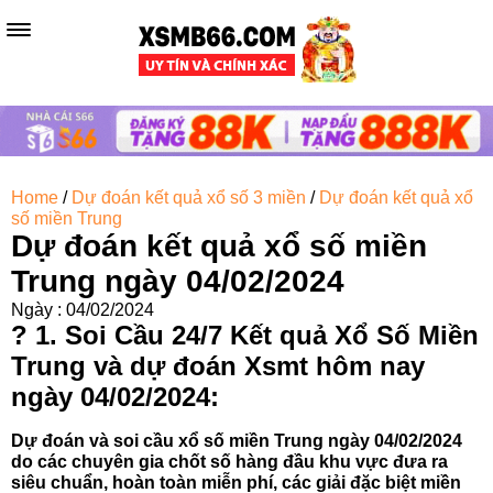
Home
/
Dự đoán kết quả xổ số 3 miền
/
Dự đoán kết quả xổ
số miền Trung
Dự đoán kết quả xổ số miền
Trung ngày 04/02/2024
Ngày : 04/02/2024
? 1.
Soi Cầu 24/7 Kết quả Xổ Số Miền
Trung và dự đoán Xsmt hôm nay
ngày 04/02/2024:
Dự đoán và soi cầu xổ số miền Trung ngày 04/02/2024
do các chuyên gia chốt số hàng đầu khu vực đưa ra
siêu chuẩn, hoàn toàn miễn phí, các giải đặc biệt miền