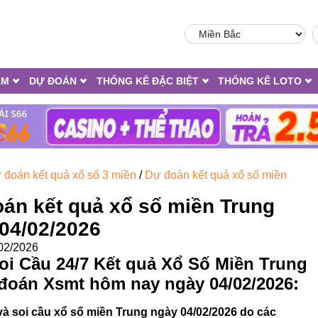
AM
DỰ ĐOÁN
THỐNG KÊ ĐẶC BIỆT
THỐNG KÊ LOTO
 đoán kết quả xổ số 3 miền
/
Dự đoán kết quả xổ số miền
án kết quả xổ số miền Trung
04/02/2026
/02/2026
oi Cầu 24/7 Kết quả Xổ Số Miền Trung
đoán Xsmt hôm nay ngày 04/02/2026:
à soi cầu xổ số miền Trung ngày 04/02/2026 do các