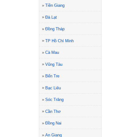
ngày 04
Tiền Giang
🤑 Loto ga
Đà Lạt
🤑 Cặp số 
Đồng Tháp
🤑 Thống 
TP Hồ Chí Minh
🤑 TK 2 số
Cà Mau
🌟 3. 
Vũng Tàu
Trung 
trong 
Bến Tre
Bạc Liêu
Soi cầu và 
bảng kết qu
Sóc Trăng
hợp lại tạ
tham khảo
Cần Thơ
Soi cầu
Đồng Nai
An Giang