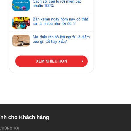
Cách soi cầu lô rơi miền bắc
chuẩn 100%
Bán xsmn ngày hôm nay có thật
sự lãi nhiều như lời đồn?
Mơ thấy rắn bò lên người là điềm
báo gì, tốt hay xấu?
XEM NHIỀU HƠN
nh cho Khách hàng
CHÚNG TÔI