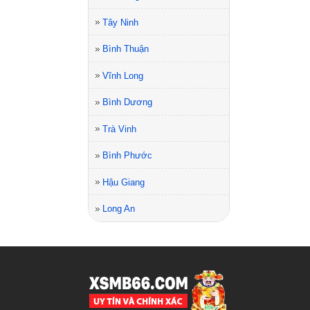
Tây Ninh
Bình Thuận
Vĩnh Long
Bình Dương
Trà Vinh
Bình Phước
Hậu Giang
Long An