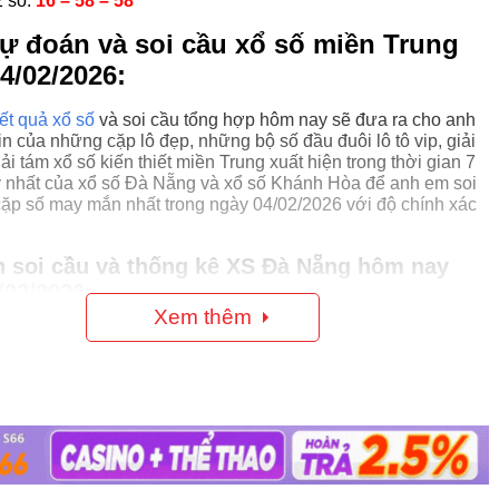
2 số:
16 – 58 – 58
Dự đoán và soi cầu xổ số miền Trung
4/02/2026:
ết quả xổ số
và soi cầu tổng hợp hôm nay sẽ đưa ra cho anh
in của những cặp lô đẹp, những bộ số đầu đuôi lô tô vip, giải
iải tám xổ số kiến thiết miền Trung xuất hiện trong thời gian 7
y nhất của xổ số Đà Nẵng và xổ số Khánh Hòa để anh em soi
ặp số may mắn nhất trong ngày 04/02/2026 với độ chính xác
 soi cầu và thống kê XS Đà Nẵng hôm nay
/02/2026:
Xem thêm
n:
87 – 42 – 03 – 78 – 69
về nhiều nhất:
18 – 42 – 55 – 85 – 37
kê giải tám Đà Nẵng:
55 – 41 – 41 – 71 – 07 – 35 – 00
 cuối giải ĐB:
59 – 51 – 62 – 68 – 43 – 71 – 66
 soi cầu và thống kê XS Khánh Hòa hôm nay