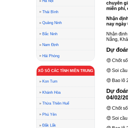
Hà Nội
chuyên gi
miễn phí,
Thái Bình
Nhận định
Quảng Ninh
nay ngày 
Nhận định 
Bắc Ninh
Nẵng, Kh
Nam Định
Dự đoán
Hải Phòng
🤑 Chốt s
🤑 Soi cầu
XỔ SỐ CÁC TỈNH MIỀN TRUNG
🤑 Bao lô 
Kon Tum
Dự đoán
Khánh Hòa
04/02/2
Thừa Thiên Huế
🤑 Chốt s
Phú Yên
🤑 Soi cầu
Đắk Lắk