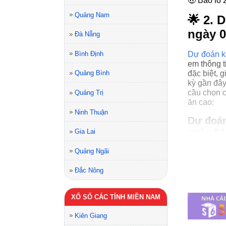
🤑 Bao lô 
Quảng Nam
🌟 2. 
ngày 0
Đà Nẵng
Bình Định
Dự đoán k
em thông t
đặc biệt, g
Quảng Bình
kỳ gần đâ
cầu chọn c
Quảng Trị
ăn cao:
Ninh Thuận
Dự đoán
ngày 04
Gia Lai
🤑 Loto ga
Quảng Ngãi
🤑 Cặp số 
Đắc Nông
🤑 Thống 
XỔ SỐ CÁC TỈNH MIỀN NAM
🤑 TK 2 số
Kiên Giang
Dự đoán