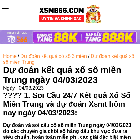
Home
/
Dự đoán kết quả xổ số 3 miền
/
Dự đoán kết quả xổ
số miền Trung
Dự đoán kết quả xổ số miền
Trung ngày 04/03/2023
Ngày : 04/03/2023
???? 1.
Soi Cầu 24/7 Kết quả Xổ Số
Miền Trung và dự đoán Xsmt hôm
nay ngày 04/03/2023:
Dự đoán và soi cầu xổ số miền Trung ngày 04/03/2023
do các chuyên gia chốt số hàng đầu khu vực đưa ra
siêu chuẩn, hoàn toàn miễn phí, các giải đặc biệt miền