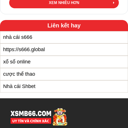
XEM NHIỀU HƠN
Liên kết hay
nhà cái s666
https://s666.global
xổ số online
cược thể thao
Nhà cái Shbet