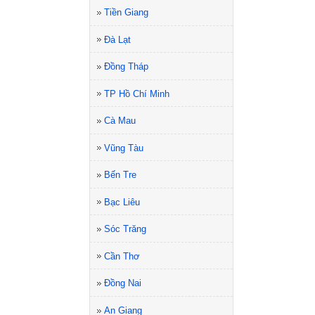
ngày 04
Tiền Giang
🤑 Loto ga
Đà Lạt
🤑 Cặp số 
Đồng Tháp
🤑 Thống 
TP Hồ Chí Minh
🤑 TK 2 số
Cà Mau
🌟 3. 
Vũng Tàu
Trung 
trong 
Bến Tre
Bạc Liêu
Soi cầu và 
bảng kết qu
Sóc Trăng
hợp lại tạ
tham khảo
Cần Thơ
Soi cầu
Đồng Nai
An Giang