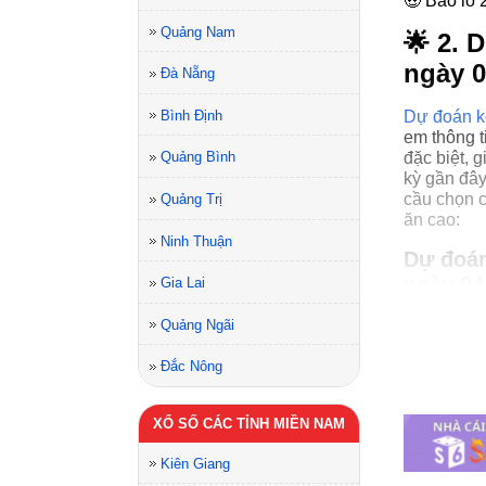
🤑 Bao lô 
Quảng Nam
🌟 2. 
ngày 0
Đà Nẵng
Bình Định
Dự đoán k
em thông t
đặc biệt, g
Quảng Bình
kỳ gần đâ
cầu chọn c
Quảng Trị
ăn cao:
Ninh Thuận
Dự đoán
ngày 04
Gia Lai
🤑 Loto ga
Quảng Ngãi
🤑 Cặp số 
Đắc Nông
🤑 Thống k
XỔ SỐ CÁC TỈNH MIỀN NAM
🤑 TK 2 số
Kiên Giang
Dự đoán