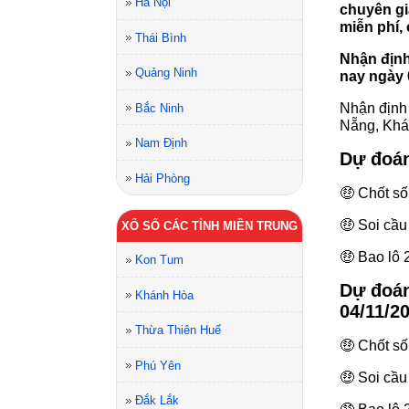
Hà Nội
chuyên gi
miễn phí, 
Thái Bình
Nhận định
Quảng Ninh
nay ngày 
Nhận định 
Bắc Ninh
Nẵng, Kh
Nam Định
Dự đoán
Hải Phòng
🤑 Chốt s
🤑 Soi cầu
XỔ SỐ CÁC TỈNH MIỀN TRUNG
🤑 Bao lô 
Kon Tum
Dự đoán
Khánh Hòa
04/11/2
Thừa Thiên Huế
🤑 Chốt s
Phú Yên
🤑 Soi cầu
Đắk Lắk