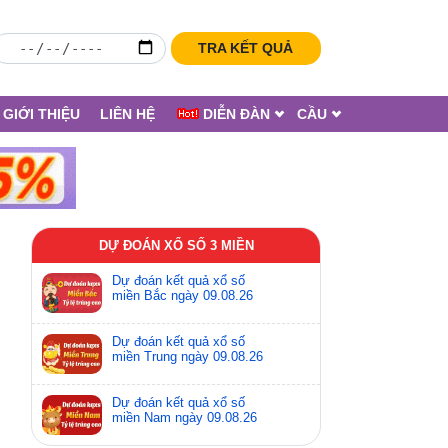
TRA KẾT QUẢ
GIỚI THIỆU
LIÊN HỆ
DIỄN ĐÀN
CẦU
DỰ ĐOÁN XỔ SỐ 3 MIỀN
Dự đoán kết quả xổ số
miền Bắc ngày 09.08.26
Dự đoán kết quả xổ số
miền Trung ngày 09.08.26
Dự đoán kết quả xổ số
miền Nam ngày 09.08.26