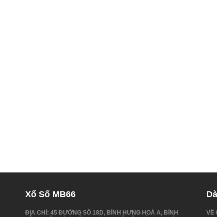
Xổ Số MB66
Dà
ĐỊA CHỈ: 45 ĐƯỜNG SỐ 18D, BÌNH HƯNG HOÀ A, BÌNH
VỀ 