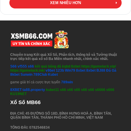
XEM NHIỀU HƠN
Chuyên trang Kết quả Xổ Số, Phân tích, thống kê và Tường thuật
trực tiếp kết quả xổ số Ba Miền nhanh nhất, chính xác nhất.
S66
vf555
s66
kết quả bóng đá
kqbd
8xbet
https://gameluck.vip/
https://gameluck.ink/
v9bet
123b
Win79
8xbet
8xbet
BJ88 Đá Gà
8kbet
Sunwin
789Club
Kubet
game giải trí cá cược trực tuyến
789win
8XBET
ta88.property
kubet11
s66
s66
s66
s66
s66
s6666
s666
KU19NET
Xổ Số MB66
ĐỊA CHỈ: 45 ĐƯỜNG SỐ 18D, BÌNH HƯNG HOÀ A, BÌNH TÂN,
QUẬN BÌNH TÂN, THÀNH PHỐ HỒ CHÍ MINH, VIỆT NAM
TỔNG ĐÀI: 0782546834