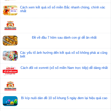
Cách xem kết quả xổ số miền Bắc nhanh chóng, chính xác
nhất
Đề về đầu 7 hôm sau đánh con gì dễ ăn nhất
Các yếu tố ảnh hưởng đến kết quả xổ số không phải ai cũng
biết
Cách đổi vé xsmntt (xổ số miền Nam trực tiếp) dễ dàng nhất
Bí kíp nuôi dàn đề 10 số khung 5 ngày đem lại hiệu quả cao
Bạch thủ lô tô rơi 3 ngày lô XSKH ngày 05/05/2025