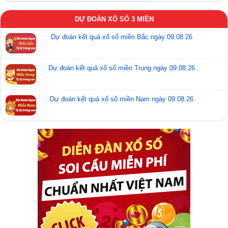
🤑 Loto gan:
57 – 18 – 44 – 89 – 74
DỰ ĐOÁN XỔ SỐ 3 MIỀN
🤑 Cặp số về nhiều nhất:
64 – 90 – 00 – 34 – 16
Dự đoán kết quả xổ số miền Bắc ngày 09.08.26
🤑 Thống kê giải tám Thừa Thiên Huế:
83 – 60 – 76 – 87 –
10 – 86 – 04
Dự đoán kết quả xổ số miền Trung ngày 09.08.26
🤑 TK 2 số cuối giải ĐB:
94 – 56 – 12 – 51 – 24 – 02 – 49
🌟 3. Dự đoán và Soi cầu bạch thủ xs
Dự đoán kết quả xổ số miền Nam ngày 09.08.26
miền Trung ngày 05/10/2025 : Xem
các con lô đẹp trong ngày tại bên
dưới:
Soi cầu và phân tích tìm cầu bạch thủ đài miền Trung từ các
vị trí trong bảng kết quả xổ số có lô rơi liên tục trong 3 kỳ liên
tiếp để được tổng hợp lại tại bảng soi cầu XSMT ngày
05/10/2025 dưới đây, mời anh em tham khảo nhé:
Soi cầu lô tô bạch thủ Khánh Hòa 05/10/2025