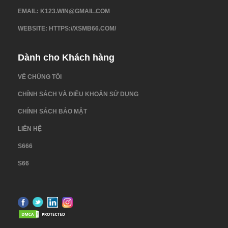
EMAIL:
K123.WIN@GMAIL.COM
WEBSITE: HTTPS://XSMB66.COM/
Dành cho Khách hàng
Bạch thủ lô tô rơi 3 ngày lô XSKH ngày 05/10/2025
VỀ CHÚNG TÔI
Lưu ý:
Các dự đoán
trên đây của xổ số Miền Trung
CHÍNH SÁCH VÀ ĐIỀU KHOẢN SỬ DỤNG
05/10/2025 chỉ mang tính chất tham khảo,cảm ơn các
CHÍNH SÁCH BẢO MẬT
bạn đã tin tưởng
xsmb66
. Chúc các bạn may mắn!
LIÊN HỆ
Tham khảo thêm thông tin của các dự đoán miền nam
ngày 05/10/2025: xsmb66.com, diendan.xsmb66.com.
S666
Có thể bạn quan tâm
S66
Dự đoán kết quả xổ số miền Trung ngày 09/08/2026
Dự đoán kết quả xổ số miền Nam ngày 09/08/2026
Dự đoán kết quả xổ số miền Bắc ngày 09/08/2026