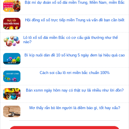
Bật mí dự đoán xổ số đài miền Trung, Miền Nam, miền Bắc
Hội đồng xổ số trực tiếp miền Trung và vấn đề bạn cần biết
Lô tô xổ số đài miền Bắc có cơ cấu giải thưởng như thế
nào?
Bí kíp nuôi dàn đề 10 số khung 5 ngày đem lại hiệu quả cao
Cách soi cầu lô rơi miền bắc chuẩn 100%
Bán xsmn ngày hôm nay có thật sự lãi nhiều như lời đồn?
Bạch thủ lô tô rơi 3 ngày lô XSKH ngày 05/10/2025
Mơ thấy rắn bò lên người là điềm báo gì, tốt hay xấu?
Soi cầu lô tô bạch thủ Thừa Thiên Huế
05/10/2025