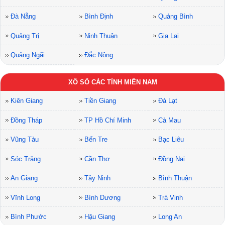
hôm nay ngày 05/10/2025:
Đà Nẵng
Bình Định
Quảng Bình
🤑 Loto gan:
23 – 66 – 03 – 41 – 18
Quảng Trị
Ninh Thuận
Gia Lai
🤑 Cặp số về nhiều nhất:
52 – 99 – 79 – 96 – 04
🤑 Thống kê giải tám Khánh Hòa:
41 – 81 – 89 – 38 – 92 –
Quảng Ngãi
Đắc Nông
60 – 71
XỔ SỐ CÁC TỈNH MIỀN NAM
🤑 TK 2 số cuối giải ĐB:
63 – 76 – 45 – 76 – 76 – 36 – 59
Dự đoán soi cầu và thống kê XS Kon Tum
Kiên Giang
Tiền Giang
Đà Lạt
hôm nay ngày 05/10/2025:
Đồng Tháp
TP Hồ Chí Minh
Cà Mau
🤑 Loto gan:
00 – 38 – 03 – 15 – 59
Vũng Tàu
Bến Tre
Bạc Liêu
🤑 Cặp số về nhiều nhất:
73 – 13 – 03 – 78 – 19
Sóc Trăng
Cần Thơ
Đồng Nai
🤑 Thống kê giải tám Kon Tum:
08 – 91 – 47 – 04 – 94 – 25
– 56
An Giang
Tây Ninh
Bình Thuận
🤑 TK 2 số cuối giải ĐB:
85 – 30 – 97 – 48 – 80 – 78 – 64
Vĩnh Long
Bình Dương
Trà Vinh
Dự đoán soi cầu và thống kê XS Thừa Thiên
Bình Phước
Hậu Giang
Long An
Huế hôm nay ngày 05/10/2025: