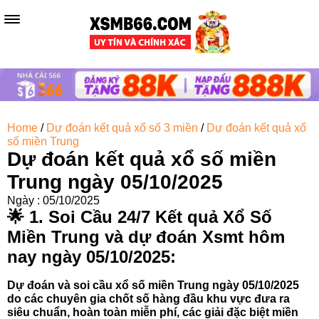
Home
/
Dự đoán kết quả xổ số 3 miền
/
Dự đoán kết quả xổ
số miền Trung
Dự đoán kết quả xổ số miền
Trung ngày 05/10/2025
Ngày : 05/10/2025
🌟 1.
Soi Cầu 24/7 Kết quả Xổ Số
Miền Trung và dự đoán Xsmt hôm
nay ngày 05/10/2025:
Dự đoán và soi cầu xổ số miền Trung ngày 05/10/2025
do các chuyên gia chốt số hàng đầu khu vực đưa ra
siêu chuẩn, hoàn toàn miễn phí, các giải đặc biệt miền