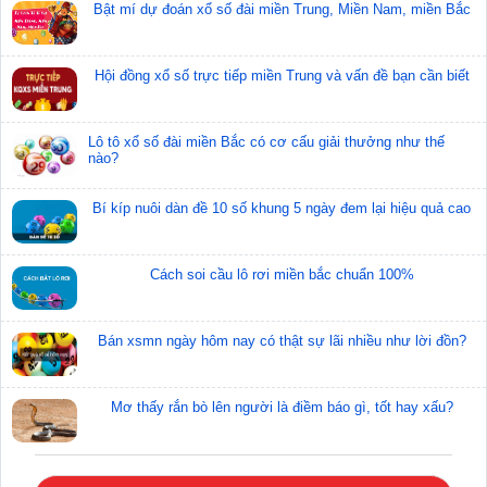
Bật mí dự đoán xổ số đài miền Trung, Miền Nam, miền Bắc
Hội đồng xổ số trực tiếp miền Trung và vấn đề bạn cần biết
Lô tô xổ số đài miền Bắc có cơ cấu giải thưởng như thế
nào?
Bí kíp nuôi dàn đề 10 số khung 5 ngày đem lại hiệu quả cao
Cách soi cầu lô rơi miền bắc chuẩn 100%
Bán xsmn ngày hôm nay có thật sự lãi nhiều như lời đồn?
Bạch thủ lô tô rơi 3 ngày lô XSKH ngày 06/04/2023
Mơ thấy rắn bò lên người là điềm báo gì, tốt hay xấu?
Soi cầu lô tô bạch thủ Quảng Bình
06/04/2023