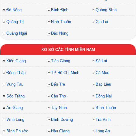
hôm nay ngày 06/04/2023:
Đà Nẵng
Bình Định
Quảng Bình
???? Loto gan:
83 – 04 – 17 – 96 – 70
Quảng Trị
Ninh Thuận
Gia Lai
???? Cặp số về nhiều nhất:
13 – 05 – 58 – 39 – 79
???? Thống kê giải tám Bình Định:
52 – 58 – 38 – 31 – 57 –
Quảng Ngãi
Đắc Nông
68 – 43
XỔ SỐ CÁC TỈNH MIỀN NAM
???? TK 2 số cuối giải ĐB:
57 – 38 – 03 – 74 – 47 – 95 – 80
Dự đoán soi cầu và thống kê XS Quảng Trị
Kiên Giang
Tiền Giang
Đà Lạt
hôm nay ngày 06/04/2023:
Đồng Tháp
TP Hồ Chí Minh
Cà Mau
???? Loto gan:
12 – 51 – 61 – 11 – 91
Vũng Tàu
Bến Tre
Bạc Liêu
???? Cặp số về nhiều nhất:
19 – 34 – 53 – 50 – 32
Sóc Trăng
Cần Thơ
Đồng Nai
???? Thống kê giải tám Quảng Trị:
73 – 55 – 53 – 80 – 71 –
78 – 41
An Giang
Tây Ninh
Bình Thuận
???? TK 2 số cuối giải ĐB:
13 – 02 – 44 – 55 – 83 – 83 – 51
Vĩnh Long
Bình Dương
Trà Vinh
Dự đoán soi cầu và thống kê XS Quảng Bình
Bình Phước
Hậu Giang
Long An
hôm nay ngày 06/04/2023: