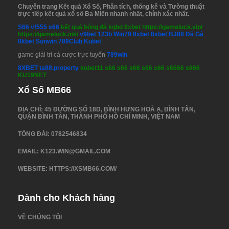
Chuyên trang Kết quả Xổ Số, Phân tích, thống kê và Tường thuật
trực tiếp kết quả xổ số Ba Miền nhanh nhất, chính xác nhất.
S66
vf555
s66
kết quả bóng đá
kqbd
8xbet
https://gameluck.vip/
https://gameluck.ink/
v9bet
123b
Win79
8xbet
8xbet
BJ88 Đá Gà
8kbet
Sunwin
789Club
Kubet
game giải trí cá cược trực tuyến
789win
Bạch thủ lô tô rơi 3 ngày lô XSKH ngày 06/04/2023
8XBET
ta88.property
kubet11
s66
s66
s66
s66
s66
s6666
s666
KU19NET
Xổ Số MB66
Lưu ý:
Các dự đoán
trên đây của xổ số Miền Trung
06/04/2023 chỉ mang tính chất tham khảo,cảm ơn các
ĐỊA CHỈ: 45 ĐƯỜNG SỐ 18D, BÌNH HƯNG HOÀ A, BÌNH TÂN,
bạn đã tin tưởng
xsmb66
. Chúc các bạn may mắn!
QUẬN BÌNH TÂN, THÀNH PHỐ HỒ CHÍ MINH, VIỆT NAM
Tham khảo thêm thông tin của các dự đoán miền nam
TỔNG ĐÀI: 0782546834
ngày 06/04/2023: xsmb66.com, diendan.xsmb66.com.
EMAIL:
K123.WIN@GMAIL.COM
Có thể bạn quan tâm
WEBSITE: HTTPS://XSMB66.COM/
Dự đoán kết quả xổ số miền Trung ngày 07/08/2026
Dự đoán kết quả xổ số miền Nam ngày 07/08/2026
Dành cho Khách hàng
Dự đoán kết quả xổ số miền Bắc ngày 07/08/2026
VỀ CHÚNG TÔI