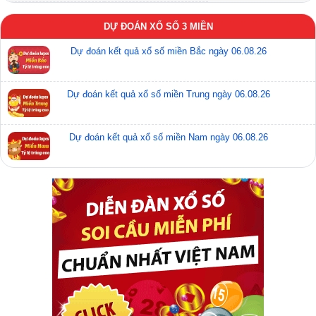
???? Loto gan:
66 – 86 – 95 – 11 – 53
DỰ ĐOÁN XỔ SỐ 3 MIỀN
???? Cặp số về nhiều nhất:
40 – 32 – 77 – 78 – 42
Dự đoán kết quả xổ số miền Bắc ngày 06.08.26
???? Thống kê giải tám Quảng Bình:
33 – 16 – 13 – 66 – 84
– 32 – 91
Dự đoán kết quả xổ số miền Trung ngày 06.08.26
???? TK 2 số cuối giải ĐB:
48 – 40 – 82 – 24 – 25 – 41 – 77
???? 3. Dự đoán và Soi cầu bạch thủ
Dự đoán kết quả xổ số miền Nam ngày 06.08.26
xs miền Trung ngày 06/04/2023 : Xem
các con lô đẹp trong ngày tại bên
dưới:
Soi cầu và phân tích tìm cầu bạch thủ đài miền Trung từ các
vị trí trong bảng kết quả xổ số có lô rơi liên tục trong 3 kỳ liên
tiếp để được tổng hợp lại tại bảng soi cầu XSMT ngày
06/04/2023 dưới đây, mời anh em tham khảo nhé:
Soi cầu lô tô bạch thủ Bình Định 06/04/2023