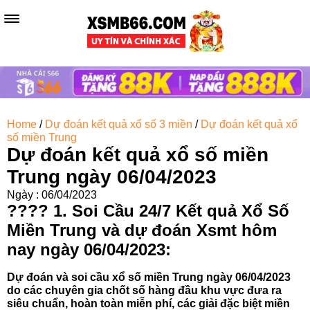
Home
/
Dự đoán kết quả xổ số 3 miền
/
Dự đoán kết quả xổ
số miền Trung
Dự đoán kết quả xổ số miền
Trung ngày 06/04/2023
Ngày : 06/04/2023
???? 1.
Soi Cầu 24/7 Kết quả Xổ Số
Miền Trung và dự đoán Xsmt hôm
nay ngày 06/04/2023:
Dự đoán và soi cầu xổ số miền Trung ngày 06/04/2023
do các chuyên gia chốt số hàng đầu khu vực đưa ra
siêu chuẩn, hoàn toàn miễn phí, các giải đặc biệt miền