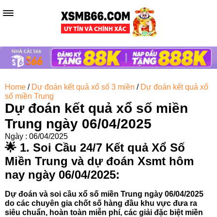
Home
/
Dự đoán kết quả xổ số 3 miền
/
Dự đoán kết quả xổ
số miền Trung
Dự đoán kết quả xổ số miền
Trung ngày 06/04/2025
Ngày : 06/04/2025
🌟 1.
Soi Cầu 24/7 Kết quả Xổ Số
Miền Trung và dự đoán Xsmt hôm
nay ngày 06/04/2025:
Dự đoán và soi cầu xổ số miền Trung ngày 06/04/2025
do các chuyên gia chốt số hàng đầu khu vực đưa ra
siêu chuẩn, hoàn toàn miễn phí, các giải đặc biệt miền