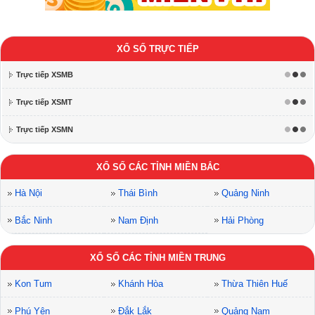
🤑 Bao lô 2 số:
03 – 60 – 24
Dự đoán và soi cầu xổ số Thừa Thiên Huế
ngày 06/04/2025:
XỔ SỐ TRỰC TIẾP
🤑 Chốt số đầu đuôi DB:
35
Trực tiếp XSMB
🤑 Soi cầu giải tám:
29
Trực tiếp XSMT
🤑 Bao lô 2 số:
73 – 28 – 53
Trực tiếp XSMN
🌟 2. Dự đoán và soi cầu xổ số miền
Trung ngày 06/04/2025:
XỔ SỐ CÁC TỈNH MIỀN BẮC
Hà Nội
Thái Bình
Quảng Ninh
Dự đoán kết quả xổ số
và soi cầu tổng hợp hôm nay sẽ đưa
ra cho anh em thông tin của những cặp lô đẹp, những bộ số
Bắc Ninh
Nam Định
Hải Phòng
đầu đuôi lô tô vip, giải đặc biệt, giải tám xổ số kiến thiết miền
Trung xuất hiện trong thời gian 7 kỳ gần đây nhất của xổ số
Đà Nẵng và xổ số Khánh Hòa để anh em soi cầu chọn cặp
XỔ SỐ CÁC TỈNH MIỀN TRUNG
số may mắn nhất trong ngày 06/04/2025 với độ chính xác ăn
cao:
Kon Tum
Khánh Hòa
Thừa Thiên Huế
Dự đoán soi cầu và thống kê XS Khánh Hòa
Phú Yên
Đắk Lắk
Quảng Nam