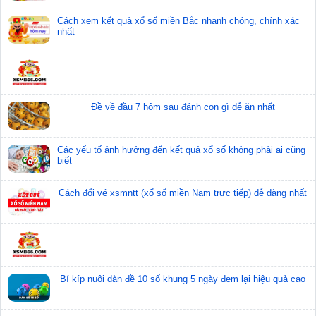
Cách xem kết quả xổ số miền Bắc nhanh chóng, chính xác
nhất
Đề về đầu 7 hôm sau đánh con gì dễ ăn nhất
Các yếu tố ảnh hưởng đến kết quả xổ số không phải ai cũng
biết
Cách đổi vé xsmntt (xổ số miền Nam trực tiếp) dễ dàng nhất
Bạch thủ lô tô rơi 3 ngày lô XSKH ngày 06/05/2026
Bí kíp nuôi dàn đề 10 số khung 5 ngày đem lại hiệu quả cao