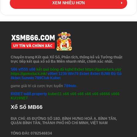
XEM NHIỀU HƠN
Chuyên trang Kết quả Xổ Số, Phân tích, thống kê và Tường thuật
trực tiếp kết quả xổ số Ba Miền nhanh nhất, chính xác nhất.
S66
vf555
s66
kết quả bóng đá
kqbd
8xbet
https://gameluck.vip/
https://gameluck.ink/
v9bet
123b
Win79
8xbet
8xbet
BJ88 Đá Gà
8kbet
Sunwin
789Club
Kubet
game giải trí cá cược trực tuyến
789win
8XBET
ta88.property
kubet11
s66
s66
s66
s66
s66
s6666
s666
KU19NET
Xổ Số MB66
ĐỊA CHỈ: 45 ĐƯỜNG SỐ 18D, BÌNH HƯNG HOÀ A, BÌNH TÂN,
QUẬN BÌNH TÂN, THÀNH PHỐ HỒ CHÍ MINH, VIỆT NAM
TỔNG ĐÀI: 0782546834