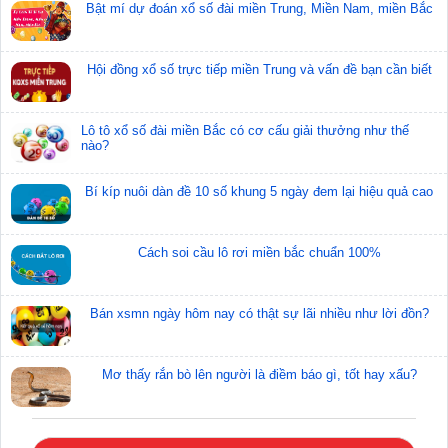
Lưu ý:
Các dự đoán
trên đây của xổ số Miền Trung
Bật mí dự đoán xổ số đài miền Trung, Miền Nam, miền Bắc
06/05/2026 chỉ mang tính chất tham khảo,cảm ơn các
bạn đã tin tưởng
xsmb66
. Chúc các bạn may mắn!
Hội đồng xổ số trực tiếp miền Trung và vấn đề bạn cần biết
Tham khảo thêm thông tin của các dự đoán miền nam
ngày 06/05/2026: xsmb66.com, diendan.xsmb66.com.
Lô tô xổ số đài miền Bắc có cơ cấu giải thưởng như thế
Có thể bạn quan tâm
nào?
Dự đoán kết quả xổ số miền Trung ngày 06/08/2026
Bí kíp nuôi dàn đề 10 số khung 5 ngày đem lại hiệu quả cao
Dự đoán kết quả xổ số miền Nam ngày 06/08/2026
Dự đoán kết quả xổ số miền Bắc ngày 06/08/2026
Cách soi cầu lô rơi miền bắc chuẩn 100%
Bán xsmn ngày hôm nay có thật sự lãi nhiều như lời đồn?
Mơ thấy rắn bò lên người là điềm báo gì, tốt hay xấu?