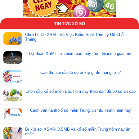
TIN TỨC XỔ SỐ
Chơi Lô Đề XSMT Và Việc Kiểm Soát Tâm Lý Để Chắc
Thắng
Dự đoán XSMT từ chiêm bao thấy rắn - Giải mã giấc mơ
Bạch thủ lô tô rơi 3 ngày lô XSKH ngày 06/05/2026
Cao thủ soi cầu lô có bí kíp gì để thắng lớn?
Soi cầu lô tô bạch thủ Khánh Hòa 06/05/2026
Chọn cầu xổ số miền Bắc hôm nay theo dàn đề 50 số ăn cao
Cách vận hành xổ số miền Trung, xsmb, xsmn hiện nay
Bí kíp soi XSMN, XSMB và xổ số miền Trung hôm nay ăn
chắc