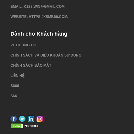
EMAIL:
K123.WIN@GMAIL.COM
WEBSITE: HTTPS://XSMB66.COM/
Dành cho Khách hàng
VỀ CHÚNG TÔI
CHÍNH SÁCH VÀ ĐIỀU KHOẢN SỬ DỤNG
CHÍNH SÁCH BẢO MẬT
LIÊN HỆ
S666
S66