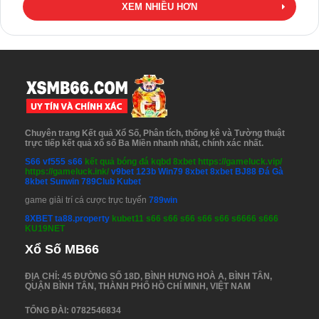
XEM NHIỀU HƠN
Chuyên trang Kết quả Xổ Số, Phân tích, thống kê và Tường thuật
trực tiếp kết quả xổ số Ba Miền nhanh nhất, chính xác nhất.
S66
vf555
s66
kết quả bóng đá
kqbd
8xbet
https://gameluck.vip/
https://gameluck.ink/
v9bet
123b
Win79
8xbet
8xbet
BJ88 Đá Gà
8kbet
Sunwin
789Club
Kubet
game giải trí cá cược trực tuyến
789win
8XBET
ta88.property
kubet11
s66
s66
s66
s66
s66
s6666
s666
KU19NET
Xổ Số MB66
ĐỊA CHỈ: 45 ĐƯỜNG SỐ 18D, BÌNH HƯNG HOÀ A, BÌNH TÂN,
QUẬN BÌNH TÂN, THÀNH PHỐ HỒ CHÍ MINH, VIỆT NAM
TỔNG ĐÀI: 0782546834