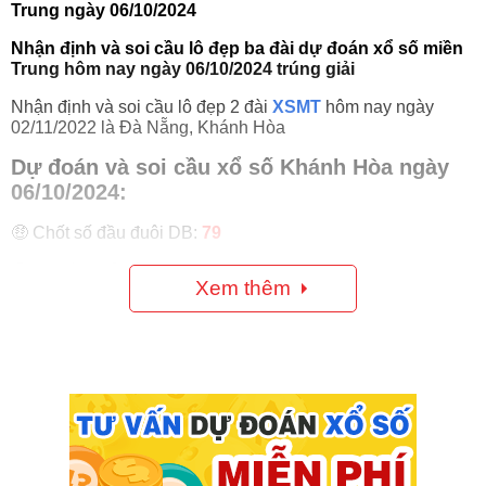
Trung ngày 06/10/2024
Nhận định và soi cầu lô đẹp ba đài dự đoán xổ số miền
Trung hôm nay ngày 06/10/2024 trúng giải
Nhận định và soi cầu lô đẹp 2 đài
XSMT
hôm nay ngày
02/11/2022 là Đà Nẵng, Khánh Hòa
Dự đoán và soi cầu xổ số Khánh Hòa ngày
06/10/2024:
🤑 Chốt số đầu đuôi DB:
79
🤑 Soi cầu giải tám:
35
Xem thêm
🤑 Bao lô 2 số:
63 – 66 – 04
Dự đoán và soi cầu xổ số Kon Tum ngày
06/10/2024:
🤑 Chốt số đầu đuôi DB:
73
🤑 Soi cầu giải tám:
01