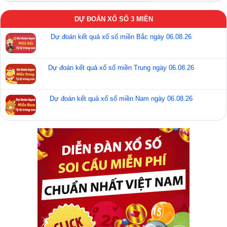
🤑 Loto gan:
91 – 24 – 28 – 04 – 51
DỰ ĐOÁN XỔ SỐ 3 MIỀN
🤑 Cặp số về nhiều nhất:
96 – 27 – 79 – 59 – 62
Dự đoán kết quả xổ số miền Bắc ngày 06.08.26
🤑 Thống kê giải tám Thừa Thiên Huế:
53 – 31 – 61 – 47 –
60 – 22 – 45
Dự đoán kết quả xổ số miền Trung ngày 06.08.26
🤑 TK 2 số cuối giải ĐB:
86 – 86 – 43 – 24 – 73 – 41 – 53
🌟 3. Dự đoán và Soi cầu bạch thủ xs
Dự đoán kết quả xổ số miền Nam ngày 06.08.26
miền Trung ngày 06/10/2024 : Xem
các con lô đẹp trong ngày tại bên
dưới:
Soi cầu và phân tích tìm cầu bạch thủ đài miền Trung từ các
vị trí trong bảng kết quả xổ số có lô rơi liên tục trong 3 kỳ liên
tiếp để được tổng hợp lại tại bảng soi cầu XSMT ngày
06/10/2024 dưới đây, mời anh em tham khảo nhé:
Soi cầu lô tô bạch thủ Khánh Hòa 06/10/2024