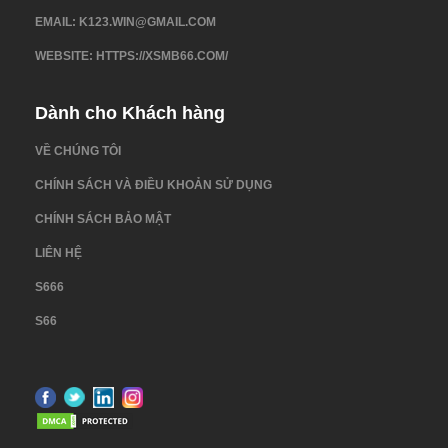
EMAIL:
K123.WIN@GMAIL.COM
WEBSITE: HTTPS://XSMB66.COM/
Dành cho Khách hàng
Bạch thủ lô tô rơi 3 ngày lô XSKH ngày 06/10/2024
VỀ CHÚNG TÔI
Lưu ý:
Các dự đoán
trên đây của xổ số Miền Trung
CHÍNH SÁCH VÀ ĐIỀU KHOẢN SỬ DỤNG
06/10/2024 chỉ mang tính chất tham khảo,cảm ơn các
CHÍNH SÁCH BẢO MẬT
bạn đã tin tưởng
xsmb66
. Chúc các bạn may mắn!
LIÊN HỆ
Tham khảo thêm thông tin của các dự đoán miền nam
ngày 06/10/2024: xsmb66.com, diendan.xsmb66.com.
S666
Có thể bạn quan tâm
S66
Dự đoán kết quả xổ số miền Trung ngày 07/08/2026
Dự đoán kết quả xổ số miền Nam ngày 07/08/2026
Dự đoán kết quả xổ số miền Bắc ngày 07/08/2026