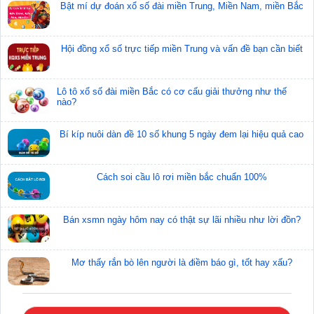
Bật mí dự đoán xổ số đài miền Trung, Miền Nam, miền Bắc
Hội đồng xổ số trực tiếp miền Trung và vấn đề bạn cần biết
Lô tô xổ số đài miền Bắc có cơ cấu giải thưởng như thế
nào?
Bí kíp nuôi dàn đề 10 số khung 5 ngày đem lại hiệu quả cao
Cách soi cầu lô rơi miền bắc chuẩn 100%
Bán xsmn ngày hôm nay có thật sự lãi nhiều như lời đồn?
Bạch thủ lô tô rơi 3 ngày lô XSKH ngày 06/10/2024
Mơ thấy rắn bò lên người là điềm báo gì, tốt hay xấu?
Soi cầu lô tô bạch thủ Thừa Thiên Huế
06/10/2024