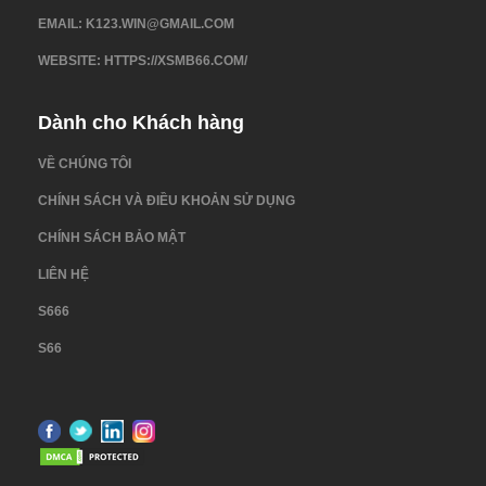
EMAIL:
K123.WIN@GMAIL.COM
WEBSITE: HTTPS://XSMB66.COM/
Dành cho Khách hàng
VỀ CHÚNG TÔI
CHÍNH SÁCH VÀ ĐIỀU KHOẢN SỬ DỤNG
CHÍNH SÁCH BẢO MẬT
LIÊN HỆ
S666
S66