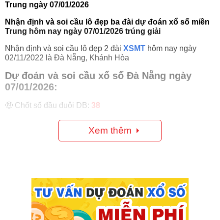
Trung ngày 07/01/2026
Nhận định và soi cầu lô đẹp ba đài dự đoán xổ số miền
Trung hôm nay ngày 07/01/2026 trúng giải
Nhận định và soi cầu lô đẹp 2 đài
XSMT
hôm nay ngày
02/11/2022 là Đà Nẵng, Khánh Hòa
Dự đoán và soi cầu xổ số Đà Nẵng ngày
07/01/2026:
🤑 Chốt số đầu đuôi DB:
38
🤑 Soi cầu giải tám:
62
Xem thêm
🤑 Bao lô 2 số:
03 – 09 – 58
Dự đoán và soi cầu xổ số Khánh Hòa ngày
07/01/2026:
🤑 Chốt số đầu đuôi DB:
15
🤑 Soi cầu giải tám:
13