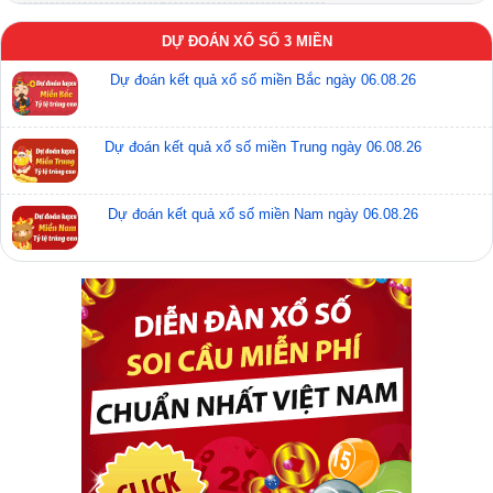
Soi cầu lô tô bạch thủ Đà Nẵng 07/01/2026
DỰ ĐOÁN XỔ SỐ 3 MIỀN
Dự đoán kết quả xổ số miền Bắc ngày 06.08.26
Dự đoán kết quả xổ số miền Trung ngày 06.08.26
Dự đoán kết quả xổ số miền Nam ngày 06.08.26