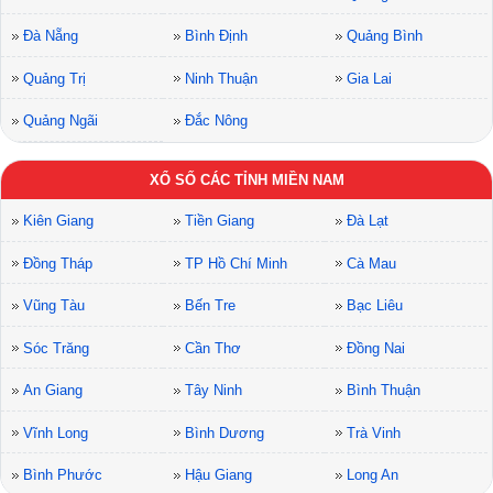
Dự đoán soi cầu và thống kê XS Khánh Hòa
Đà Nẵng
Bình Định
Quảng Bình
hôm nay ngày 07/01/2026:
Quảng Trị
Ninh Thuận
Gia Lai
🤑 Loto gan:
52 – 17 – 28 – 39 – 18
Quảng Ngãi
Đắc Nông
🤑 Cặp số về nhiều nhất:
11 – 33 – 56 – 22 – 05
XỔ SỐ CÁC TỈNH MIỀN NAM
🤑 Thống kê giải tám Khánh Hòa:
97 – 37 – 15 – 79 – 43 –
91 – 35
Kiên Giang
Tiền Giang
Đà Lạt
🤑 TK 2 số cuối giải ĐB:
42 – 84 – 39 – 04 – 00 – 67 – 72
Đồng Tháp
TP Hồ Chí Minh
Cà Mau
🌟 3. Dự đoán và Soi cầu bạch thủ xs
Vũng Tàu
Bến Tre
Bạc Liêu
miền Trung ngày 07/01/2026 : Xem
các con lô đẹp trong ngày tại bên
Sóc Trăng
Cần Thơ
Đồng Nai
dưới:
An Giang
Tây Ninh
Bình Thuận
Soi cầu và phân tích tìm cầu bạch thủ đài miền Trung từ các
Vĩnh Long
Bình Dương
Trà Vinh
vị trí trong bảng kết quả xổ số có lô rơi liên tục trong 3 kỳ liên
tiếp để được tổng hợp lại tại bảng soi cầu XSMT ngày
Bình Phước
Hậu Giang
Long An
07/01/2026 dưới đây, mời anh em tham khảo nhé: