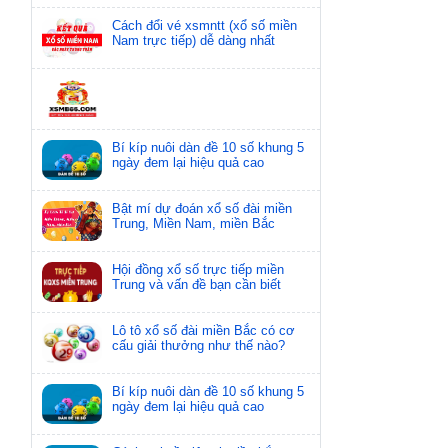
Cách đổi vé xsmntt (xổ số miền
Nam trực tiếp) dễ dàng nhất
Bí kíp nuôi dàn đề 10 số khung 5
ngày đem lại hiệu quả cao
Bật mí dự đoán xổ số đài miền
Trung, Miền Nam, miền Bắc
Hội đồng xổ số trực tiếp miền
Trung và vấn đề bạn cần biết
Lô tô xổ số đài miền Bắc có cơ
cấu giải thưởng như thế nào?
Bí kíp nuôi dàn đề 10 số khung 5
ngày đem lại hiệu quả cao