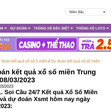
AM
DỰ ĐOÁN
THỐNG KÊ ĐẶC BIỆT
THỐNG KÊ LOTO
 đoán kết quả xổ số 3 miền
/
Dự đoán kết quả xổ số miền
án kết quả xổ số miền Trung
08/03/2023
/03/2023
1.
Soi Cầu 24/7 Kết quả Xổ Số Miền
 và dự đoán Xsmt hôm nay ngày
2023: