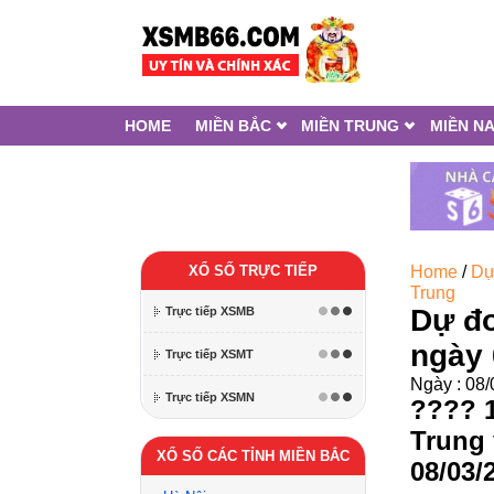
HOME
MIỀN BẮC
MIỀN TRUNG
MIỀN N
XỔ SỐ TRỰC TIẾP
Home
/
Dự
Trung
Dự đo
Trực tiếp XSMB
ngày 
Trực tiếp XSMT
Ngày : 08
Trực tiếp XSMN
???? 
Trung
XỔ SỐ CÁC TỈNH MIỀN BẮC
08/03/