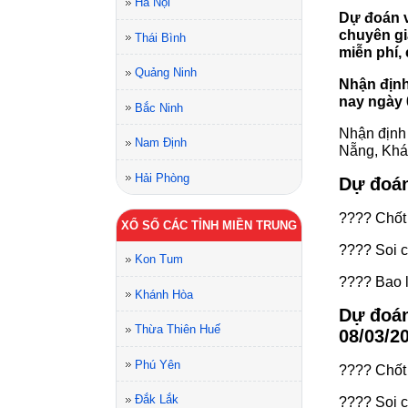
Hà Nội
Dự đoán v
chuyên gi
Thái Bình
miễn phí,
Quảng Ninh
Nhận định
nay ngày 
Bắc Ninh
Nhận định 
Nam Định
Nẵng, Kh
Hải Phòng
Dự đoán
???? Chốt
XỔ SỐ CÁC TỈNH MIỀN TRUNG
???? Soi c
Kon Tum
???? Bao l
Khánh Hòa
Dự đoán
Thừa Thiên Huế
08/03/2
Phú Yên
???? Chốt
Đắk Lắk
???? Soi c