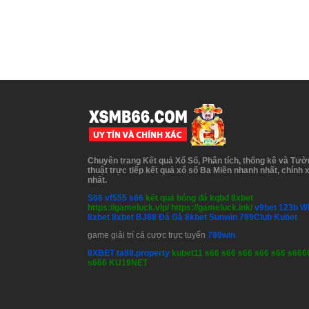
B
Soi cầu
Chuyên trang Kết quả Xổ Số, Phân tích, thống kê và Tư
thuật trực tiếp kết quả xổ số Ba Miền nhanh nhất, chính 
nhất.
S66
vf555
s66
kết quả bóng đá
kqbd
8xbet
https://gameluck.vip/
https://gameluck.ink/
v9bet
123b
W
8xbet
8xbet
BJ88 Đá Gà
8kbet
Sunwin
789Club
Kubet
game giải trí cá cược trực tuyến
789win
8XBET
ta88.property
kubet11
s66
s66
s66
s66
s66
s666
s666
KU19NET