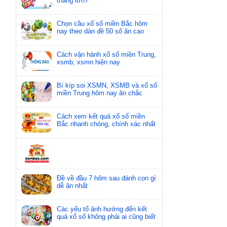
thắng lớn?
Chọn cầu xổ số miền Bắc hôm
nay theo dàn đề 50 số ăn cao
Cách vận hành xổ số miền Trung,
xsmb, xsmn hiện nay
Bí kíp soi XSMN, XSMB và xổ số
miền Trung hôm nay ăn chắc
Cách xem kết quả xổ số miền
Bắc nhanh chóng, chính xác nhất
Đề về đầu 7 hôm sau đánh con gì
dễ ăn nhất
Các yếu tố ảnh hưởng đến kết
quả xổ số không phải ai cũng biết