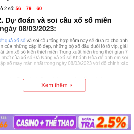
ô 2 số:
56 – 79 – 60
. Dự đoán và soi cầu xổ số miền
ngày 08/03/2023:
ết quả xổ số
và soi cầu tổng hợp hôm nay sẽ đưa ra cho anh
in của những cặp lô đẹp, những bộ số đầu đuôi lô tô vip, giải
iải tám xổ số kiến thiết miền Trung xuất hiện trong thời gian 7
y nhất của xổ số Đà Nẵng và xổ số Khánh Hòa để anh em soi
ặp số may mắn nhất trong ngày 08/03/2023 với độ chính xác
 soi cầu và thống kê XS Đà Nẵng hôm nay
Xem thêm
/03/2023:
 gan:
44 – 48 – 02 – 29 – 52
số về nhiều nhất:
07 – 20 – 71 – 37 – 62
g kê giải tám Đà Nẵng:
50 – 30 – 92 – 21 – 57 – 30 – 58
số cuối giải ĐB:
35 – 75 – 41 – 47 – 45 – 22 – 40