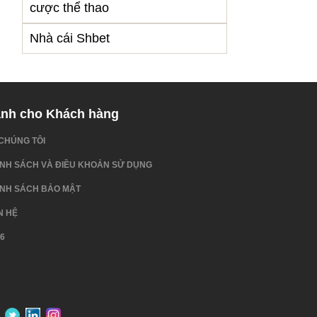
cược thể thao
Nhà cái Shbet
nh cho Khách hàng
CHÚNG TÔI
NH SÁCH VÀ ĐIỀU KHOẢN SỬ DỤNG
ÍNH SÁCH BẢO MẬT
N HỆ
6