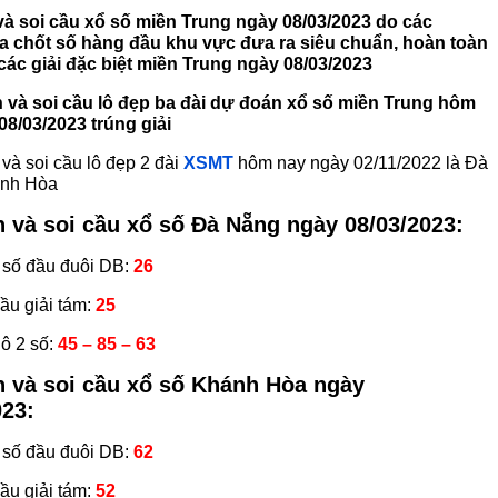
à soi cầu xổ số miền Trung ngày 08/03/2023 do các
a chốt số hàng đầu khu vực đưa ra siêu chuẩn, hoàn toàn
 các giải đặc biệt miền Trung ngày 08/03/2023
 và soi cầu lô đẹp ba đài dự đoán xổ số miền Trung hôm
08/03/2023 trúng giải
và soi cầu lô đẹp 2 đài
XSMT
hôm nay ngày 02/11/2022 là Đà
ánh Hòa
 và soi cầu xổ số Đà Nẵng ngày 08/03/2023:
 số đầu đuôi DB:
26
ầu giải tám:
25
ô 2 số:
45 – 85 – 63
 và soi cầu xổ số Khánh Hòa ngày
023:
 số đầu đuôi DB:
62
ầu giải tám:
52