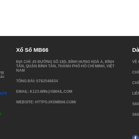
ạch thủ lô tô rơi 3 ngày lô XSKH ngày 08/03/2023
Xổ Số MB66
Dà
 lô tô bạch thủ Khánh Hòa 08/03/2023
ĐỊA CHỈ: 45 ĐƯỜNG SỐ 18D, BÌNH HƯNG HOÀ A, BÌNH
VỀ 
TÂN, QUẬN BÌNH TÂN, THÀNH PHỐ HỒ CHÍ MINH, VIỆT
NAM
ờng
CHÍ
xác
TỔNG ĐÀI: 0782546834
CH
EMAIL:
K123.WIN@GMAIL.COM
in79
LIÊ
WEBSITE: HTTPS://XSMB66.COM/
S66
6
S66