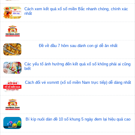
Cách xem kết quả xổ số miền Bắc nhanh chóng, chính xác
nhất
Bạch thủ lô tô rơi 3 ngày lô XSKH ngày 09/04/2023
Đề về đầu 7 hôm sau đánh con gì dễ ăn nhất
Soi cầu lô tô bạch thủ Kon Tum 09/04/2023
Các yếu tố ảnh hưởng đến kết quả xổ số không phải ai cũng
biết
Cách đổi vé xsmntt (xổ số miền Nam trực tiếp) dễ dàng nhất
Bí kíp nuôi dàn đề 10 số khung 5 ngày đem lại hiệu quả cao