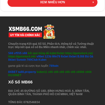
XEM NHIỀU HƠN
Chuyên trang Kết quả Xổ Số, Phân tích, thống kê và Tường thuật
trực tiếp kết quả xổ số Ba Miền nhanh nhất, chính xác nhất.
S66
vf555
s66
kết quả bóng đá
kqbd
8xbet
https://gameluck.vip/
https://gameluck.ink/
v9bet
123b
Win79
8xbet
8xbet
BJ88 Đá Gà
8kbet
Sunwin
789Club
Kubet
game giải trí cá cược trực tuyến
789win
8XBET
ta88.property
kubet11
s66
s66
s66
s66
s66
s6666
s666
KU19NET
Xổ Số MB66
ĐỊA CHỈ: 45 ĐƯỜNG SỐ 18D, BÌNH HƯNG HOÀ A, BÌNH TÂN,
QUẬN BÌNH TÂN, THÀNH PHỐ HỒ CHÍ MINH, VIỆT NAM
TỔNG ĐÀI: 0782546834