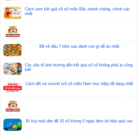
Cách xem kết quả xổ số miền Bắc nhanh chóng, chính xác
nhất
Bạch thủ lô tô rơi 3 ngày lô XSKH ngày 09/04/2026
Đề về đầu 7 hôm sau đánh con gì dễ ăn nhất
Soi cầu lô tô bạch thủ Quảng Trị 09/04/2026
Các yếu tố ảnh hưởng đến kết quả xổ số không phải ai cũng
biết
Cách đổi vé xsmntt (xổ số miền Nam trực tiếp) dễ dàng nhất
Bí kíp nuôi dàn đề 10 số khung 5 ngày đem lại hiệu quả cao