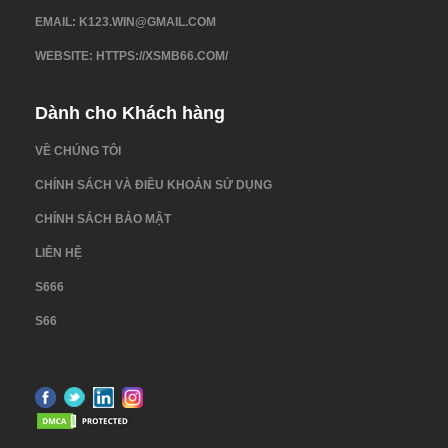
EMAIL:
K123.WIN@GMAIL.COM
WEBSITE: HTTPS://XSMB66.COM/
Dành cho Khách hàng
Bạch thủ lô tô rơi 3 ngày lô XSKH ngày 09/04/2026
VỀ CHÚNG TÔI
Lưu ý:
Các dự đoán
trên đây của xổ số Miền Trung
CHÍNH SÁCH VÀ ĐIỀU KHOẢN SỬ DỤNG
09/04/2026 chỉ mang tính chất tham khảo,cảm ơn các
CHÍNH SÁCH BẢO MẬT
bạn đã tin tưởng
xsmb66
. Chúc các bạn may mắn!
LIÊN HỆ
Tham khảo thêm thông tin của các dự đoán miền nam
ngày 09/04/2026: xsmb66.com, diendan.xsmb66.com.
S666
Có thể bạn quan tâm
S66
Dự đoán kết quả xổ số miền Trung ngày 06/08/2026
Dự đoán kết quả xổ số miền Nam ngày 06/08/2026
Dự đoán kết quả xổ số miền Bắc ngày 06/08/2026