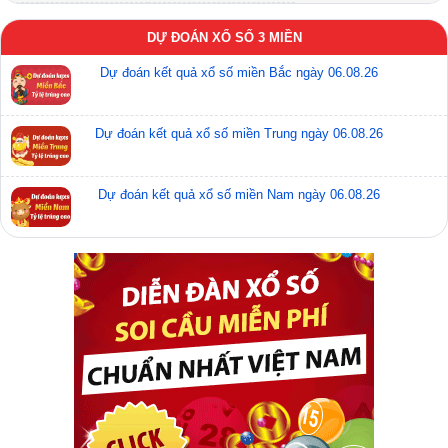
🤑 Loto gan:
45 – 76 – 76 – 68 – 92
DỰ ĐOÁN XỔ SỐ 3 MIỀN
🤑 Cặp số về nhiều nhất:
40 – 86 – 51 – 12 – 05
Dự đoán kết quả xổ số miền Bắc ngày 06.08.26
🤑 Thống kê giải tám Quảng Bình:
09 – 79 – 98 – 92 – 81 –
13 – 50
Dự đoán kết quả xổ số miền Trung ngày 06.08.26
🤑 TK 2 số cuối giải ĐB:
53 – 04 – 64 – 31 – 92 – 11 – 95
🌟 3. Dự đoán và Soi cầu bạch thủ xs
Dự đoán kết quả xổ số miền Nam ngày 06.08.26
miền Trung ngày 09/04/2026 : Xem
các con lô đẹp trong ngày tại bên
dưới:
Soi cầu và phân tích tìm cầu bạch thủ đài miền Trung từ các
vị trí trong bảng kết quả xổ số có lô rơi liên tục trong 3 kỳ liên
tiếp để được tổng hợp lại tại bảng soi cầu XSMT ngày
09/04/2026 dưới đây, mời anh em tham khảo nhé:
Soi cầu lô tô bạch thủ Bình Định 09/04/2026