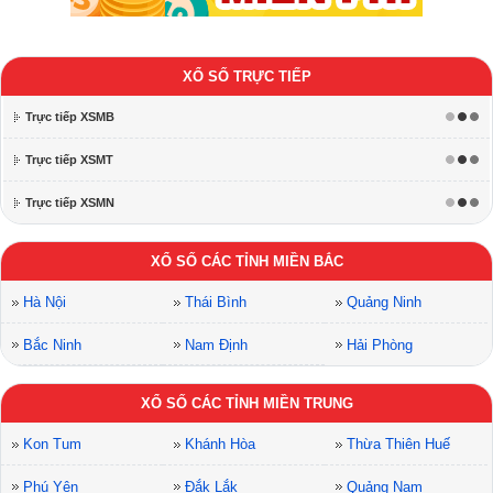
🤑 Bao lô 2 số:
38 – 15 – 02
Dự đoán và soi cầu xổ số Quảng Bình ngày
09/04/2026:
XỔ SỐ TRỰC TIẾP
🤑 Chốt số đầu đuôi DB:
58
Trực tiếp XSMB
🤑 Soi cầu giải tám:
38
Trực tiếp XSMT
🤑 Bao lô 2 số:
08 – 61 – 74
Trực tiếp XSMN
🌟 2. Dự đoán và soi cầu xổ số miền
Trung ngày 09/04/2026:
XỔ SỐ CÁC TỈNH MIỀN BẮC
Hà Nội
Thái Bình
Quảng Ninh
Dự đoán kết quả xổ số
và soi cầu tổng hợp hôm nay sẽ đưa
ra cho anh em thông tin của những cặp lô đẹp, những bộ số
Bắc Ninh
Nam Định
Hải Phòng
đầu đuôi lô tô vip, giải đặc biệt, giải tám xổ số kiến thiết miền
Trung xuất hiện trong thời gian 7 kỳ gần đây nhất của xổ số
Đà Nẵng và xổ số Khánh Hòa để anh em soi cầu chọn cặp
XỔ SỐ CÁC TỈNH MIỀN TRUNG
số may mắn nhất trong ngày 09/04/2026 với độ chính xác ăn
cao:
Kon Tum
Khánh Hòa
Thừa Thiên Huế
Dự đoán soi cầu và thống kê XS Bình Định
Phú Yên
Đắk Lắk
Quảng Nam