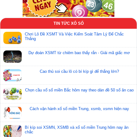
TIN TỨC XỔ SỐ
Chơi Lô Đề XSMT Và Việc Kiểm Soát Tâm Lý Để Chắc
Thắng
Dự đoán XSMT từ chiêm bao thấy rắn - Giải mã giấc mơ
Cao thủ soi cầu lô có bí kíp gì để thắng lớn?
Chọn cầu xổ số miền Bắc hôm nay theo dàn đề 50 số ăn cao
Cách vận hành xổ số miền Trung, xsmb, xsmn hiện nay
Bí kíp soi XSMN, XSMB và xổ số miền Trung hôm nay ăn
chắc