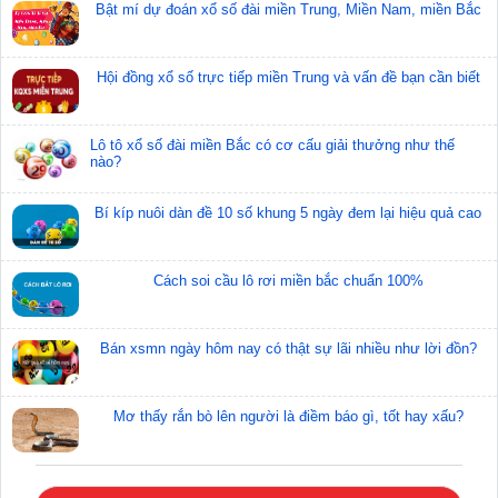
Bật mí dự đoán xổ số đài miền Trung, Miền Nam, miền Bắc
Hội đồng xổ số trực tiếp miền Trung và vấn đề bạn cần biết
Lô tô xổ số đài miền Bắc có cơ cấu giải thưởng như thế
nào?
Bí kíp nuôi dàn đề 10 số khung 5 ngày đem lại hiệu quả cao
Cách soi cầu lô rơi miền bắc chuẩn 100%
Bán xsmn ngày hôm nay có thật sự lãi nhiều như lời đồn?
Bạch thủ lô tô rơi 3 ngày lô XSKH ngày 10/01/2026
Mơ thấy rắn bò lên người là điềm báo gì, tốt hay xấu?
Soi cầu lô tô bạch thủ Đak Nông 10/01/2026