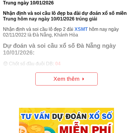
Trung ngày 10/01/2026
Nhận định và soi cầu lô đẹp ba đài dự đoán xổ số miền
Trung hôm nay ngày 10/01/2026 trúng giải
Nhận định và soi cầu lô đẹp 2 đài
XSMT
hôm nay ngày
02/11/2022 là Đà Nẵng, Khánh Hòa
Dự đoán và soi cầu xổ số Đà Nẵng ngày
10/01/2026:
🤑 Chốt số đầu đuôi DB:
04
🤑 Soi cầu giải tám:
64
Xem thêm
🤑 Bao lô 2 số:
90 – 70 – 60
Dự đoán và soi cầu xổ số Quảng Ngãi ngày
10/01/2026:
🤑 Chốt số đầu đuôi DB:
57
🤑 Soi cầu giải tám:
79