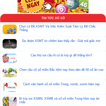
TIN TỨC XỔ SỐ
Chơi Lô Đề XSMT Và Việc Kiểm Soát Tâm Lý Để Chắc
Thắng
Dự đoán XSMT từ chiêm bao thấy rắn - Giải mã giấc mơ
Bạch thủ lô tô rơi 3 ngày lô XSKH ngày 10/02/2023
Cao thủ soi cầu lô có bí kíp gì để thắng lớn?
Soi cầu lô tô bạch thủ Ninh Thuận
10/02/2023
Chọn cầu xổ số miền Bắc hôm nay theo dàn đề 50 số ăn cao
Cách vận hành xổ số miền Trung, xsmb, xsmn hiện nay
Bí kíp soi XSMN, XSMB và xổ số miền Trung hôm nay ăn
chắc