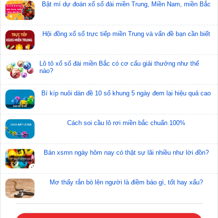
Bật mí dự đoán xổ số đài miền Trung, Miền Nam, miền Bắc
Lưu ý:
Các dự đoán
trên đây của xổ số Miền Trung
10/02/2023 chỉ mang tính chất tham khảo,cảm ơn các
bạn đã tin tưởng
xsmb66
. Chúc các bạn may mắn!
Hội đồng xổ số trực tiếp miền Trung và vấn đề bạn cần biết
Tham khảo thêm thông tin của các dự đoán miền nam
ngày 10/02/2023: xsmb66.com, diendan.xsmb66.com.
Lô tô xổ số đài miền Bắc có cơ cấu giải thưởng như thế
nào?
Có thể bạn quan tâm
Dự đoán kết quả xổ số miền Trung ngày 06/08/2026
Bí kíp nuôi dàn đề 10 số khung 5 ngày đem lại hiệu quả cao
Dự đoán kết quả xổ số miền Nam ngày 06/08/2026
Dự đoán kết quả xổ số miền Bắc ngày 06/08/2026
Cách soi cầu lô rơi miền bắc chuẩn 100%
Bán xsmn ngày hôm nay có thật sự lãi nhiều như lời đồn?
Mơ thấy rắn bò lên người là điềm báo gì, tốt hay xấu?