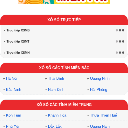
🤑 Bao lô 2 số:
52 – 05 – 98
🌟 2. Dự đoán và soi cầu xổ số miền
Trung ngày 10/02/2026:
XỔ SỐ TRỰC TIẾP
Trực tiếp XSMB
Dự đoán kết quả xổ số
và soi cầu tổng hợp hôm nay sẽ đưa
ra cho anh em thông tin của những cặp lô đẹp, những bộ số
Trực tiếp XSMT
đầu đuôi lô tô vip, giải đặc biệt, giải tám xổ số kiến thiết miền
Trung xuất hiện trong thời gian 7 kỳ gần đây nhất của xổ số
Đà Nẵng và xổ số Khánh Hòa để anh em soi cầu chọn cặp
Trực tiếp XSMN
số may mắn nhất trong ngày 10/02/2026 với độ chính xác ăn
cao:
XỔ SỐ CÁC TỈNH MIỀN BẮC
Dự đoán soi cầu và thống kê XS Đak Lak
Hà Nội
Thái Bình
Quảng Ninh
hôm nay ngày 10/02/2026:
Bắc Ninh
Nam Định
Hải Phòng
🤑 Loto gan:
98 – 92 – 78 – 76 – 49
🤑 Cặp số về nhiều nhất:
46 – 18 – 06 – 77 – 24
XỔ SỐ CÁC TỈNH MIỀN TRUNG
🤑 Thống kê giải tám Đak Lak:
48 – 96 – 36 – 79 – 79 – 44 –
Kon Tum
Khánh Hòa
Thừa Thiên Huế
95
Phú Yên
Đắk Lắk
Quảng Nam
🤑 TK 2 số cuối giải ĐB:
51 – 03 – 07 – 59 – 75 – 25 – 11