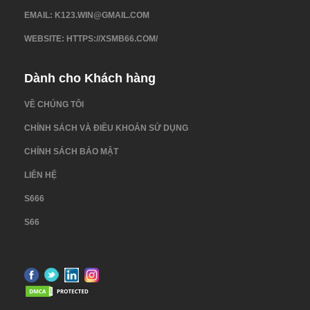
EMAIL:
K123.WIN@GMAIL.COM
WEBSITE: HTTPS://XSMB66.COM/
Dành cho Khách hàng
VỀ CHÚNG TÔI
CHÍNH SÁCH VÀ ĐIỀU KHOẢN SỬ DỤNG
CHÍNH SÁCH BẢO MẬT
LIÊN HỆ
S666
S66