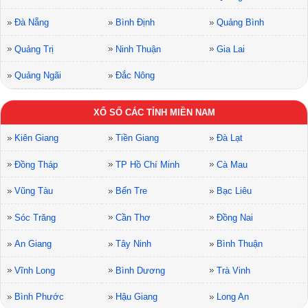
Dự đoán soi cầu và thống kê XS Quảng Nam
Đà Nẵng
Bình Định
Quảng Bình
hôm nay ngày 10/02/2026:
Quảng Trị
Ninh Thuận
Gia Lai
🤑 Loto gan:
71 – 27 – 90 – 37 – 30
Quảng Ngãi
Đắc Nông
🤑 Cặp số về nhiều nhất:
55 – 93 – 49 – 56 – 60
XỔ SỐ CÁC TỈNH MIỀN NAM
🤑 Thống kê giải tám Quảng Nam:
73 – 61 – 83 – 82 – 46 –
23 – 51
Kiên Giang
Tiền Giang
Đà Lạt
🤑 TK 2 số cuối giải ĐB:
65 – 01 – 67 – 50 – 82 – 36 – 92
Đồng Tháp
TP Hồ Chí Minh
Cà Mau
🌟 3. Dự đoán và Soi cầu bạch thủ xs
Vũng Tàu
Bến Tre
Bạc Liêu
miền Trung ngày 10/02/2026 : Xem
các con lô đẹp trong ngày tại bên
Sóc Trăng
Cần Thơ
Đồng Nai
dưới:
An Giang
Tây Ninh
Bình Thuận
Soi cầu và phân tích tìm cầu bạch thủ đài miền Trung từ các
Vĩnh Long
Bình Dương
Trà Vinh
vị trí trong bảng kết quả xổ số có lô rơi liên tục trong 3 kỳ liên
tiếp để được tổng hợp lại tại bảng soi cầu XSMT ngày
Bình Phước
Hậu Giang
Long An
10/02/2026 dưới đây, mời anh em tham khảo nhé: