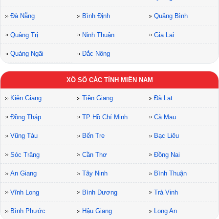
hôm nay ngày 10/07/2025:
Đà Nẵng
Bình Định
Quảng Bình
🤑 Loto gan:
45 – 00 – 31 – 49 – 11
Quảng Trị
Ninh Thuận
Gia Lai
🤑 Cặp số về nhiều nhất:
77 – 62 – 32 – 37 – 52
🤑 Thống kê giải tám Bình Định:
21 – 57 – 14 – 69 – 51 – 78
Quảng Ngãi
Đắc Nông
– 70
XỔ SỐ CÁC TỈNH MIỀN NAM
🤑 TK 2 số cuối giải ĐB:
27 – 24 – 26 – 97 – 60 – 17 – 84
Dự đoán soi cầu và thống kê XS Quảng Trị
Kiên Giang
Tiền Giang
Đà Lạt
hôm nay ngày 10/07/2025:
Đồng Tháp
TP Hồ Chí Minh
Cà Mau
🤑 Loto gan:
58 – 35 – 37 – 72 – 74
Vũng Tàu
Bến Tre
Bạc Liêu
🤑 Cặp số về nhiều nhất:
20 – 27 – 08 – 79 – 37
Sóc Trăng
Cần Thơ
Đồng Nai
🤑 Thống kê giải tám Quảng Trị:
04 – 15 – 72 – 04 – 28 – 75
– 44
An Giang
Tây Ninh
Bình Thuận
🤑 TK 2 số cuối giải ĐB:
09 – 27 – 39 – 65 – 66 – 57 – 57
Vĩnh Long
Bình Dương
Trà Vinh
Dự đoán soi cầu và thống kê XS Quảng Bình
Bình Phước
Hậu Giang
Long An
hôm nay ngày 10/07/2025: