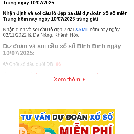
Trung ngày 10/07/2025
Nhận định và soi cầu lô đẹp ba đài dự đoán xổ số miền
Trung hôm nay ngày 10/07/2025 trúng giải
Nhận định và soi cầu lô đẹp 2 đài
XSMT
hôm nay ngày
02/11/2022 là Đà Nẵng, Khánh Hòa
Dự đoán và soi cầu xổ số Bình Định ngày
10/07/2025:
🤑 Chốt số đầu đuôi DB:
66
🤑 Soi cầu giải tám:
86
Xem thêm
🤑 Bao lô 2 số:
03 – 22 – 94
Dự đoán và soi cầu xổ số Quảng Trị ngày
10/07/2025:
🤑 Chốt số đầu đuôi DB:
39
🤑 Soi cầu giải tám:
81