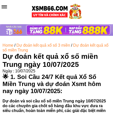
Home
/
Dự đoán kết quả xổ số 3 miền
/
Dự đoán kết quả xổ
số miền Trung
Dự đoán kết quả xổ số miền
Trung ngày 10/07/2025
Ngày : 10/07/2025
🌟 1.
Soi Cầu 24/7 Kết quả Xổ Số
Miền Trung và dự đoán Xsmt hôm
nay ngày 10/07/2025:
Dự đoán và soi cầu xổ số miền Trung ngày 10/07/2025
do các chuyên gia chốt số hàng đầu khu vực đưa ra
siêu chuẩn, hoàn toàn miễn phí, các giải đặc biệt miền