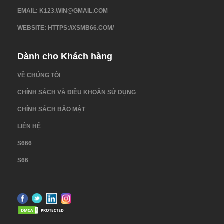
EMAIL:
K123.WIN@GMAIL.COM
WEBSITE: HTTPS://XSMB66.COM/
Dành cho Khách hàng
Bạch thủ lô tô rơi 3 ngày lô XSKH ngày 10/07/2025
VỀ CHÚNG TÔI
Lưu ý:
Các dự đoán
trên đây của xổ số Miền Trung
CHÍNH SÁCH VÀ ĐIỀU KHOẢN SỬ DỤNG
10/07/2025 chỉ mang tính chất tham khảo,cảm ơn các
CHÍNH SÁCH BẢO MẬT
bạn đã tin tưởng
xsmb66
. Chúc các bạn may mắn!
LIÊN HỆ
Tham khảo thêm thông tin của các dự đoán miền nam
ngày 10/07/2025: xsmb66.com, diendan.xsmb66.com.
S666
Có thể bạn quan tâm
S66
Dự đoán kết quả xổ số miền Trung ngày 07/08/2026
Dự đoán kết quả xổ số miền Nam ngày 07/08/2026
Dự đoán kết quả xổ số miền Bắc ngày 07/08/2026