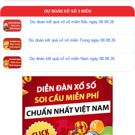
???? Loto gan:
65 – 52 – 70 – 21 – 79
DỰ ĐOÁN XỔ SỐ 3 MIỀN
???? Cặp số về nhiều nhất:
56 – 56 – 35 – 39 – 90
Dự đoán kết quả xổ số miền Bắc ngày 08.08.26
???? Thống kê giải tám Đak Nông:
29 – 22 – 81 – 59 – 92 –
32 – 40
Dự đoán kết quả xổ số miền Trung ngày 08.08.26
???? TK 2 số cuối giải ĐB:
93 – 14 – 85 – 12 – 55 – 52 – 23
???? 3. Dự đoán và Soi cầu bạch thủ
Dự đoán kết quả xổ số miền Nam ngày 08.08.26
xs miền Trung ngày 11/02/2023 : Xem
các con lô đẹp trong ngày tại bên
dưới:
Soi cầu và phân tích tìm cầu bạch thủ đài miền Trung từ các
vị trí trong bảng kết quả xổ số có lô rơi liên tục trong 3 kỳ liên
tiếp để được tổng hợp lại tại bảng soi cầu XSMT ngày
11/02/2023 dưới đây, mời anh em tham khảo nhé:
Soi cầu lô tô bạch thủ Đà Nẵng 11/02/2023