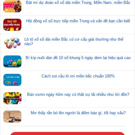
Bật mí dự đoán xổ số đài miền Trung, Miền Nam, miền Bắc
Hội đồng xổ số trực tiếp miền Trung và vấn đề bạn cần biết
Lô tô xổ số đài miền Bắc có cơ cấu giải thưởng như thế
nào?
Bí kíp nuôi dàn đề 10 số khung 5 ngày đem lại hiệu quả cao
Cách soi cầu lô rơi miền bắc chuẩn 100%
Bán xsmn ngày hôm nay có thật sự lãi nhiều như lời đồn?
Bạch thủ lô tô rơi 3 ngày lô XSKH ngày 11/02/2023
Mơ thấy rắn bò lên người là điềm báo gì, tốt hay xấu?
Soi cầu lô tô bạch thủ Đak Nông 11/02/2023