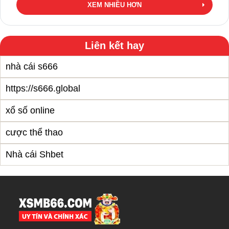
XEM NHIỀU HƠN
Liên kết hay
nhà cái s666
https://s666.global
xổ số online
cược thể thao
Nhà cái Shbet