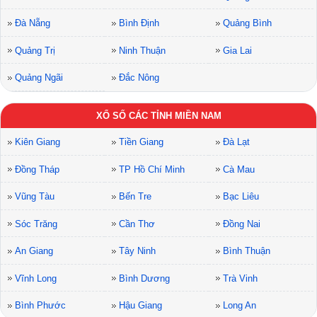
hôm nay ngày 11/02/2023:
Đà Nẵng
Bình Định
Quảng Bình
???? Loto gan:
97 – 68 – 55 – 51 – 06
Quảng Trị
Ninh Thuận
Gia Lai
???? Cặp số về nhiều nhất:
21 – 58 – 66 – 14 – 17
???? Thống kê giải tám Đà Nẵng:
64 – 74 – 94 – 25 – 21 –
Quảng Ngãi
Đắc Nông
50 – 77
XỔ SỐ CÁC TỈNH MIỀN NAM
???? TK 2 số cuối giải ĐB:
25 – 47 – 39 – 46 – 93 – 22 – 51
Dự đoán soi cầu và thống kê XS Quảng Ngãi
Kiên Giang
Tiền Giang
Đà Lạt
hôm nay ngày 11/02/2023:
Đồng Tháp
TP Hồ Chí Minh
Cà Mau
???? Loto gan:
14 – 57 – 33 – 56 – 52
Vũng Tàu
Bến Tre
Bạc Liêu
???? Cặp số về nhiều nhất:
69 – 18 – 71 – 28 – 36
Sóc Trăng
Cần Thơ
Đồng Nai
???? Thống kê giải tám Quảng Ngãi:
15 – 49 – 99 – 76 – 84
– 43 – 91
An Giang
Tây Ninh
Bình Thuận
???? TK 2 số cuối giải ĐB:
91 – 12 – 05 – 07 – 33 – 68 – 20
Vĩnh Long
Bình Dương
Trà Vinh
Dự đoán soi cầu và thống kê XS Đak Nông
Bình Phước
Hậu Giang
Long An
hôm nay ngày 11/02/2023: