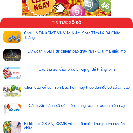
TIN TỨC XỔ SỐ
Chơi Lô Đề XSMT Và Việc Kiểm Soát Tâm Lý Để Chắc
Thắng
Dự đoán XSMT từ chiêm bao thấy rắn - Giải mã giấc mơ
Cao thủ soi cầu lô có bí kíp gì để thắng lớn?
Chọn cầu xổ số miền Bắc hôm nay theo dàn đề 50 số ăn cao
Cách vận hành xổ số miền Trung, xsmb, xsmn hiện nay
Bí kíp soi XSMN, XSMB và xổ số miền Trung hôm nay ăn
chắc