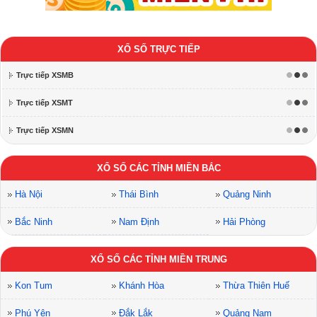
???? Bao lô 2 số:
30 – 23 – 94
Dự đoán và soi cầu xổ số Đak Nông ngày
11/02/2023:
XỔ SỐ TRỰC TIẾP
???? Chốt số đầu đuôi DB:
73
Trực tiếp XSMB
???? Soi cầu giải tám:
07
Trực tiếp XSMT
???? Bao lô 2 số:
26 – 00 – 24
Trực tiếp XSMN
???? 2. Dự đoán và soi cầu xổ số
miền Trung ngày 11/02/2023:
XỔ SỐ CÁC TỈNH MIỀN BẮC
Hà Nội
Thái Bình
Quảng Ninh
Dự đoán kết quả xổ số
và soi cầu tổng hợp hôm nay sẽ đưa
ra cho anh em thông tin của những cặp lô đẹp, những bộ số
Bắc Ninh
Nam Định
Hải Phòng
đầu đuôi lô tô vip, giải đặc biệt, giải tám xổ số kiến thiết miền
Trung xuất hiện trong thời gian 7 kỳ gần đây nhất của xổ số
Đà Nẵng và xổ số Khánh Hòa để anh em soi cầu chọn cặp
XỔ SỐ CÁC TỈNH MIỀN TRUNG
số may mắn nhất trong ngày 11/02/2023 với độ chính xác ăn
cao:
Kon Tum
Khánh Hòa
Thừa Thiên Huế
Dự đoán soi cầu và thống kê XS Đà Nẵng
Phú Yên
Đắk Lắk
Quảng Nam