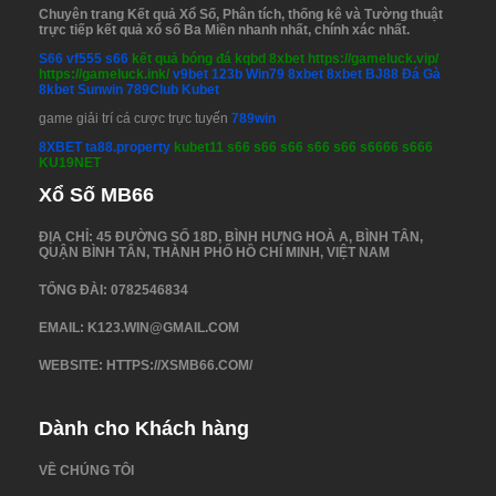
Chuyên trang Kết quả Xổ Số, Phân tích, thống kê và Tường thuật
trực tiếp kết quả xổ số Ba Miền nhanh nhất, chính xác nhất.
S66
vf555
s66
kết quả bóng đá
kqbd
8xbet
https://gameluck.vip/
https://gameluck.ink/
v9bet
123b
Win79
8xbet
8xbet
BJ88 Đá Gà
8kbet
Sunwin
789Club
Kubet
game giải trí cá cược trực tuyến
789win
Bạch thủ lô tô rơi 3 ngày lô XSKH ngày 11/02/2023
8XBET
ta88.property
kubet11
s66
s66
s66
s66
s66
s6666
s666
KU19NET
Xổ Số MB66
Lưu ý:
Các dự đoán
trên đây của xổ số Miền Trung
11/02/2023 chỉ mang tính chất tham khảo,cảm ơn các
ĐỊA CHỈ: 45 ĐƯỜNG SỐ 18D, BÌNH HƯNG HOÀ A, BÌNH TÂN,
bạn đã tin tưởng
xsmb66
. Chúc các bạn may mắn!
QUẬN BÌNH TÂN, THÀNH PHỐ HỒ CHÍ MINH, VIỆT NAM
Tham khảo thêm thông tin của các dự đoán miền nam
TỔNG ĐÀI: 0782546834
ngày 11/02/2023: xsmb66.com, diendan.xsmb66.com.
EMAIL:
K123.WIN@GMAIL.COM
Có thể bạn quan tâm
WEBSITE: HTTPS://XSMB66.COM/
Dự đoán kết quả xổ số miền Trung ngày 08/08/2026
Dự đoán kết quả xổ số miền Nam ngày 08/08/2026
Dành cho Khách hàng
Dự đoán kết quả xổ số miền Bắc ngày 08/08/2026
VỀ CHÚNG TÔI