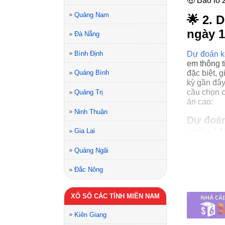
🤑 Bao lô 
Quảng Nam
🌟 2. 
ngày 1
Đà Nẵng
Bình Định
Dự đoán k
em thông t
đặc biệt, g
Quảng Bình
kỳ gần đâ
cầu chọn c
Quảng Trị
ăn cao:
Ninh Thuận
Dự đoán
ngày 11
Gia Lai
🤑 Loto ga
Quảng Ngãi
🤑 Cặp số 
Đắc Nông
🤑 Thống 
XỔ SỐ CÁC TỈNH MIỀN NAM
🤑 TK 2 số
Kiên Giang
Dự đoán