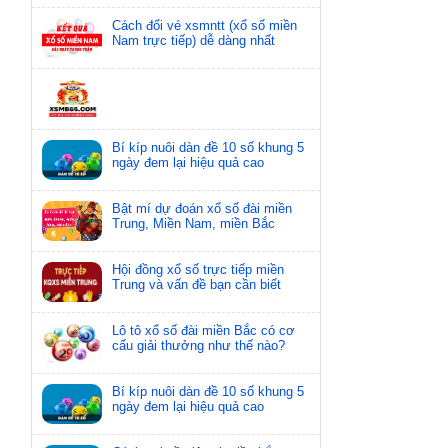
Cách đổi vé xsmntt (xổ số miền
Nam trực tiếp) dễ dàng nhất
Bí kíp nuôi dàn đề 10 số khung 5
ngày đem lại hiệu quả cao
Bật mí dự đoán xổ số đài miền
Trung, Miền Nam, miền Bắc
Hội đồng xổ số trực tiếp miền
Trung và vấn đề bạn cần biết
Lô tô xổ số đài miền Bắc có cơ
cấu giải thưởng như thế nào?
Bí kíp nuôi dàn đề 10 số khung 5
ngày đem lại hiệu quả cao