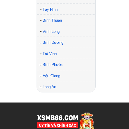
Tây Ninh
Bình Thuận
Vĩnh Long
Bình Dương
Trà Vinh
Bình Phước
Hậu Giang
Long An