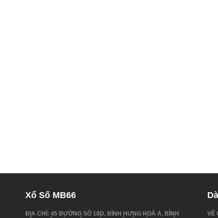
Xổ Số MB66
Dà
ĐỊA CHỈ: 45 ĐƯỜNG SỐ 18D, BÌNH HƯNG HOÀ A, BÌNH
VỀ 