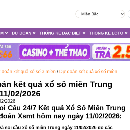
AM
DỰ ĐOÁN
THỐNG KÊ ĐẶC BIỆT
THỐNG KÊ LOTO
 đoán kết quả xổ số 3 miền
/
Dự đoán kết quả xổ số miền
án kết quả xổ số miền Trung
11/02/2026
02/2026
oi Cầu 24/7 Kết quả Xổ Số Miền Trung
đoán Xsmt hôm nay ngày 11/02/2026:
à soi cầu xổ số miền Trung ngày 11/02/2026 do các