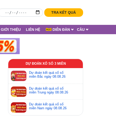
TRA KẾT QUẢ
GIỚI THIỆU
LIÊN HỆ
DIỄN ĐÀN
CẦU
DỰ ĐOÁN XỔ SỐ 3 MIỀN
Dự đoán kết quả xổ số
miền Bắc ngày 08.08.26
Dự đoán kết quả xổ số
miền Trung ngày 08.08.26
Dự đoán kết quả xổ số
miền Nam ngày 08.08.26