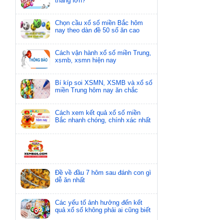
thắng lớn?
Chọn cầu xổ số miền Bắc hôm
nay theo dàn đề 50 số ăn cao
Cách vận hành xổ số miền Trung,
xsmb, xsmn hiện nay
Bí kíp soi XSMN, XSMB và xổ số
miền Trung hôm nay ăn chắc
Cách xem kết quả xổ số miền
Bắc nhanh chóng, chính xác nhất
Đề về đầu 7 hôm sau đánh con gì
dễ ăn nhất
Các yếu tố ảnh hưởng đến kết
quả xổ số không phải ai cũng biết