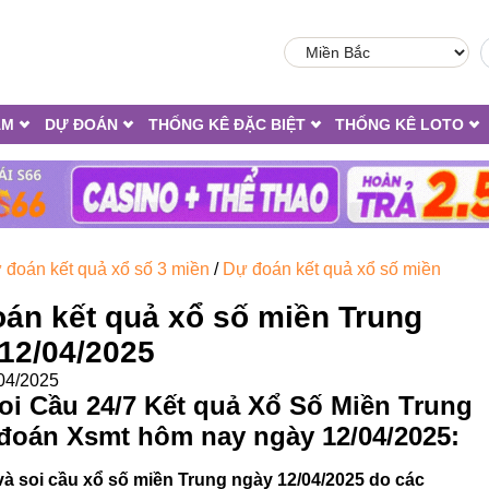
AM
DỰ ĐOÁN
THỐNG KÊ ĐẶC BIỆT
THỐNG KÊ LOTO
 đoán kết quả xổ số 3 miền
/
Dự đoán kết quả xổ số miền
án kết quả xổ số miền Trung
12/04/2025
/04/2025
oi Cầu 24/7 Kết quả Xổ Số Miền Trung
đoán Xsmt hôm nay ngày 12/04/2025:
à soi cầu xổ số miền Trung ngày 12/04/2025 do các