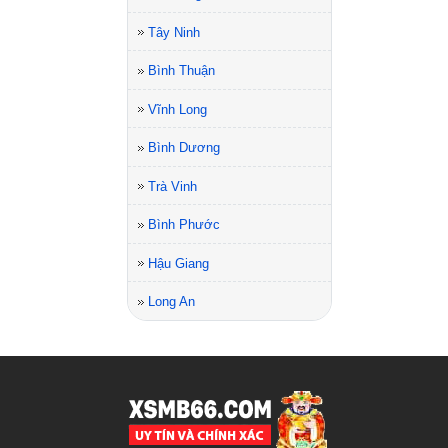
🤑 Thống 
Tây Ninh
🤑 TK 2 số
Bình Thuận
🌟 3. 
Vĩnh Long
Trung 
trong 
Bình Dương
Trà Vinh
Soi cầu và 
bảng kết qu
Bình Phước
hợp lại tạ
tham khảo
Hậu Giang
Soi cầu
Long An