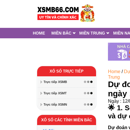
HOME
MIỀN BẮC
MIỀN TRUNG
MIỀN N
XỔ SỐ TRỰC TIẾP
Home
/
Dự
Trung
Dự đo
Trực tiếp XSMB
ngày 
Trực tiếp XSMT
Ngày : 12
Trực tiếp XSMN
🌟 1.
S
và dự 
XỔ SỐ CÁC TỈNH MIỀN BẮC
Dự đoán v