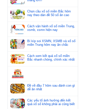
thắng lớn?
Chọn cầu xổ số miền Bắc hôm
nay theo dàn đề 50 số ăn cao
Cách vận hành xổ số miền Trung,
xsmb, xsmn hiện nay
Bí kíp soi XSMN, XSMB và xổ số
miền Trung hôm nay ăn chắc
Cách xem kết quả xổ số miền
Bắc nhanh chóng, chính xác nhất
Đề về đầu 7 hôm sau đánh con gì
dễ ăn nhất
Các yếu tố ảnh hưởng đến kết
quả xổ số không phải ai cũng biết