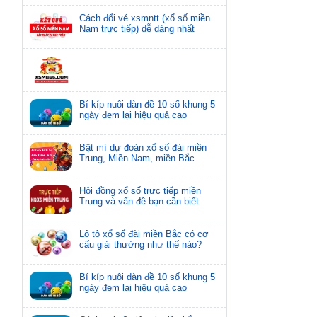
Cách đổi vé xsmntt (xổ số miền
Nam trực tiếp) dễ dàng nhất
Bí kíp nuôi dàn đề 10 số khung 5
ngày đem lại hiệu quả cao
Bật mí dự đoán xổ số đài miền
Trung, Miền Nam, miền Bắc
Hội đồng xổ số trực tiếp miền
Trung và vấn đề bạn cần biết
Lô tô xổ số đài miền Bắc có cơ
cấu giải thưởng như thế nào?
Bí kíp nuôi dàn đề 10 số khung 5
ngày đem lại hiệu quả cao