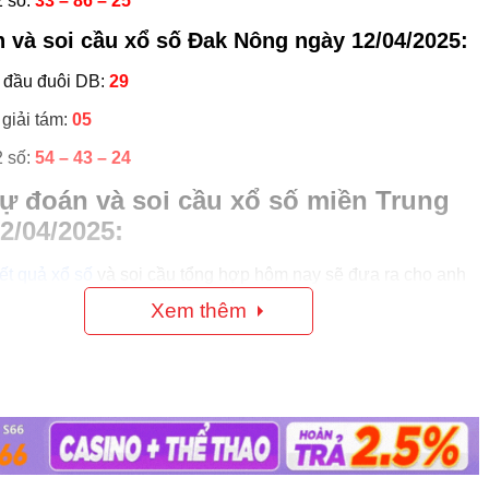
2 số:
33 – 86 – 25
 và soi cầu xổ số Đak Nông ngày 12/04/2025:
ố đầu đuôi DB:
29
 giải tám:
05
2 số:
54 – 43 – 24
Dự đoán và soi cầu xổ số miền Trung
2/04/2025:
ết quả xổ số
và soi cầu tổng hợp hôm nay sẽ đưa ra cho anh
in của những cặp lô đẹp, những bộ số đầu đuôi lô tô vip, giải
Xem thêm
iải tám xổ số kiến thiết miền Trung xuất hiện trong thời gian 7
y nhất của xổ số Đà Nẵng và xổ số Khánh Hòa để anh em soi
ặp số may mắn nhất trong ngày 12/04/2025 với độ chính xác
 soi cầu và thống kê XS Đà Nẵng hôm nay
/04/2025:
n:
41 – 74 – 44 – 37 – 52