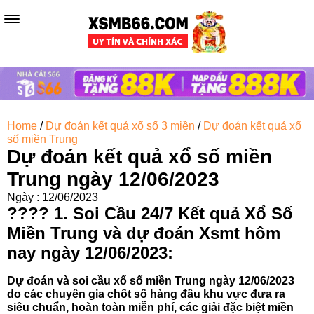
Home
/
Dự đoán kết quả xổ số 3 miền
/
Dự đoán kết quả xổ
số miền Trung
Dự đoán kết quả xổ số miền
Trung ngày 12/06/2023
Ngày : 12/06/2023
???? 1.
Soi Cầu 24/7 Kết quả Xổ Số
Miền Trung và dự đoán Xsmt hôm
nay ngày 12/06/2023:
Dự đoán và soi cầu xổ số miền Trung ngày 12/06/2023
do các chuyên gia chốt số hàng đầu khu vực đưa ra
siêu chuẩn, hoàn toàn miễn phí, các giải đặc biệt miền