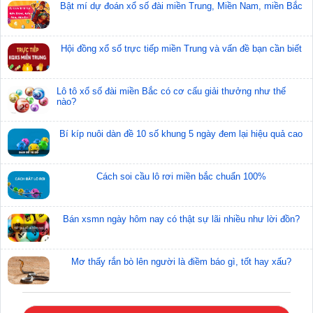
Bật mí dự đoán xổ số đài miền Trung, Miền Nam, miền Bắc
Lưu ý:
Các dự đoán
trên đây của xổ số Miền Trung
12/06/2023 chỉ mang tính chất tham khảo,cảm ơn các
bạn đã tin tưởng
xsmb66
. Chúc các bạn may mắn!
Hội đồng xổ số trực tiếp miền Trung và vấn đề bạn cần biết
Tham khảo thêm thông tin của các dự đoán miền nam
ngày 12/06/2023: xsmb66.com, diendan.xsmb66.com.
Lô tô xổ số đài miền Bắc có cơ cấu giải thưởng như thế
nào?
Có thể bạn quan tâm
Dự đoán kết quả xổ số miền Trung ngày 08/08/2026
Bí kíp nuôi dàn đề 10 số khung 5 ngày đem lại hiệu quả cao
Dự đoán kết quả xổ số miền Nam ngày 08/08/2026
Dự đoán kết quả xổ số miền Bắc ngày 08/08/2026
Cách soi cầu lô rơi miền bắc chuẩn 100%
Bán xsmn ngày hôm nay có thật sự lãi nhiều như lời đồn?
Mơ thấy rắn bò lên người là điềm báo gì, tốt hay xấu?