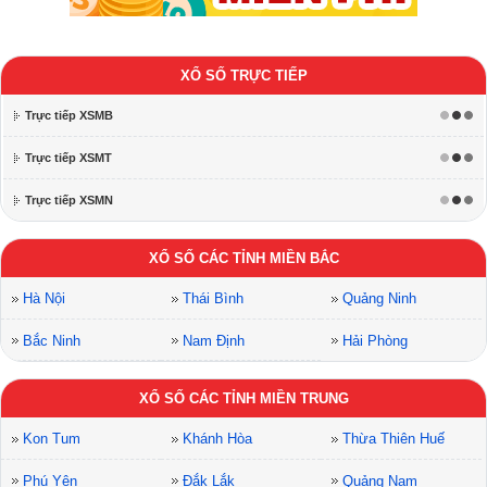
???? Bao lô 2 số:
55 – 10 – 84
???? 2. Dự đoán và soi cầu xổ số
miền Trung ngày 12/06/2023:
XỔ SỐ TRỰC TIẾP
Trực tiếp XSMB
Dự đoán kết quả xổ số
và soi cầu tổng hợp hôm nay sẽ đưa
ra cho anh em thông tin của những cặp lô đẹp, những bộ số
Trực tiếp XSMT
đầu đuôi lô tô vip, giải đặc biệt, giải tám xổ số kiến thiết miền
Trung xuất hiện trong thời gian 7 kỳ gần đây nhất của xổ số
Đà Nẵng và xổ số Khánh Hòa để anh em soi cầu chọn cặp
Trực tiếp XSMN
số may mắn nhất trong ngày 12/06/2023 với độ chính xác ăn
cao:
XỔ SỐ CÁC TỈNH MIỀN BẮC
Dự đoán soi cầu và thống kê XS Thừa Thiên
Hà Nội
Thái Bình
Quảng Ninh
Huế hôm nay ngày 12/06/2023:
Bắc Ninh
Nam Định
Hải Phòng
???? Loto gan:
02 – 78 – 31 – 28 – 83
???? Cặp số về nhiều nhất:
92 – 11 – 04 – 96 – 10
XỔ SỐ CÁC TỈNH MIỀN TRUNG
???? Thống kê giải tám Thừa Thiên Huế:
59 – 54 – 96 – 17
Kon Tum
Khánh Hòa
Thừa Thiên Huế
– 54 – 96 – 86
Phú Yên
Đắk Lắk
Quảng Nam
???? TK 2 số cuối giải ĐB:
46 – 24 – 26 – 37 – 25 – 71 – 76