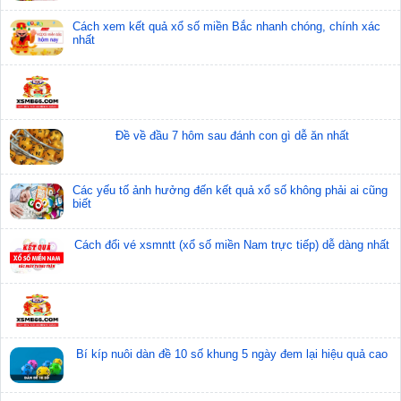
Cách xem kết quả xổ số miền Bắc nhanh chóng, chính xác
nhất
Đề về đầu 7 hôm sau đánh con gì dễ ăn nhất
Các yếu tố ảnh hưởng đến kết quả xổ số không phải ai cũng
biết
Cách đổi vé xsmntt (xổ số miền Nam trực tiếp) dễ dàng nhất
Bí kíp nuôi dàn đề 10 số khung 5 ngày đem lại hiệu quả cao
Bạch thủ lô tô rơi 3 ngày lô XSKH ngày 12/06/2023