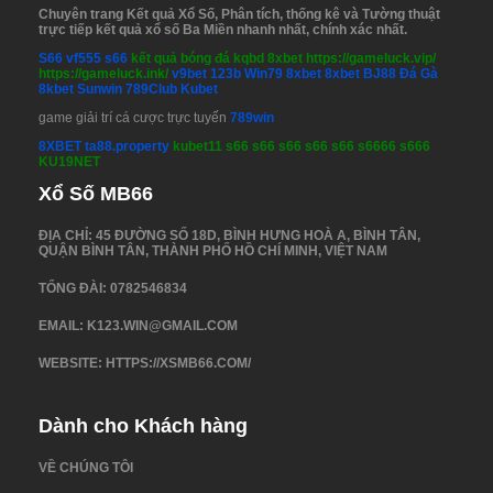
Chuyên trang Kết quả Xổ Số, Phân tích, thống kê và Tường thuật
trực tiếp kết quả xổ số Ba Miền nhanh nhất, chính xác nhất.
S66
vf555
s66
kết quả bóng đá
kqbd
8xbet
https://gameluck.vip/
https://gameluck.ink/
v9bet
123b
Win79
8xbet
8xbet
BJ88 Đá Gà
8kbet
Sunwin
789Club
Kubet
game giải trí cá cược trực tuyến
789win
8XBET
ta88.property
kubet11
s66
s66
s66
s66
s66
s6666
s666
KU19NET
Xổ Số MB66
ĐỊA CHỈ: 45 ĐƯỜNG SỐ 18D, BÌNH HƯNG HOÀ A, BÌNH TÂN,
QUẬN BÌNH TÂN, THÀNH PHỐ HỒ CHÍ MINH, VIỆT NAM
TỔNG ĐÀI: 0782546834
EMAIL:
K123.WIN@GMAIL.COM
WEBSITE: HTTPS://XSMB66.COM/
Dành cho Khách hàng
VỀ CHÚNG TÔI