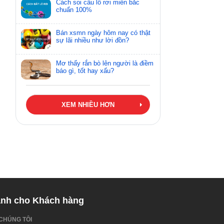
Cách soi cầu lô rơi miền bắc
chuẩn 100%
Bán xsmn ngày hôm nay có thật
sự lãi nhiều như lời đồn?
Mơ thấy rắn bò lên người là điềm
báo gì, tốt hay xấu?
XEM NHIỀU HƠN
nh cho Khách hàng
CHÚNG TÔI