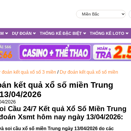
AM
DỰ ĐOÁN
THỐNG KÊ ĐẶC BIỆT
THỐNG KÊ LOTO
 đoán kết quả xổ số 3 miền
/
Dự đoán kết quả xổ số miền
án kết quả xổ số miền Trung
13/04/2026
/04/2026
oi Cầu 24/7 Kết quả Xổ Số Miền Trung
đoán Xsmt hôm nay ngày 13/04/2026:
à soi cầu xổ số miền Trung ngày 13/04/2026 do các