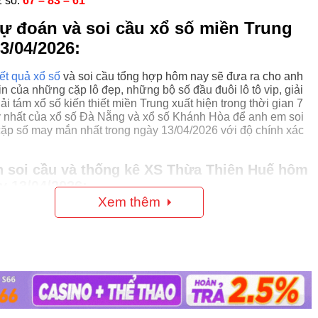
2 số:
67 – 83 – 61
Dự đoán và soi cầu xổ số miền Trung
3/04/2026:
ết quả xổ số
và soi cầu tổng hợp hôm nay sẽ đưa ra cho anh
in của những cặp lô đẹp, những bộ số đầu đuôi lô tô vip, giải
iải tám xổ số kiến thiết miền Trung xuất hiện trong thời gian 7
y nhất của xổ số Đà Nẵng và xổ số Khánh Hòa để anh em soi
ặp số may mắn nhất trong ngày 13/04/2026 với độ chính xác
 soi cầu và thống kê XS Thừa Thiên Huế hôm
y 13/04/2026:
Xem thêm
n:
97 – 06 – 29 – 68 – 44
về nhiều nhất:
62 – 79 – 83 – 73 – 56
kê giải tám Thừa Thiên Huế:
78 – 64 – 98 – 39 – 46 – 25 – 57
 cuối giải ĐB:
56 – 91 – 85 – 09 – 94 – 74 – 91
 soi cầu và thống kê XS Phú Yên hôm nay