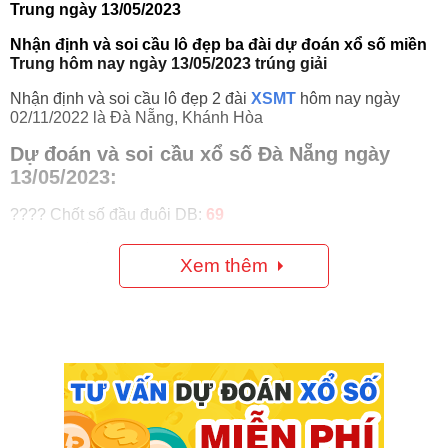
Trung ngày 13/05/2023
Nhận định và soi cầu lô đẹp ba đài dự đoán xổ số miền
Trung hôm nay ngày 13/05/2023 trúng giải
Nhận định và soi cầu lô đẹp 2 đài
XSMT
hôm nay ngày
02/11/2022 là Đà Nẵng, Khánh Hòa
Dự đoán và soi cầu xổ số Đà Nẵng ngày
13/05/2023:
???? Chốt số đầu đuôi DB:
69
???? Soi cầu giải tám:
30
Xem thêm
???? Bao lô 2 số:
65 – 48 – 00
Dự đoán và soi cầu xổ số Quảng Ngãi ngày
13/05/2023:
???? Chốt số đầu đuôi DB:
88
???? Soi cầu giải tám:
16