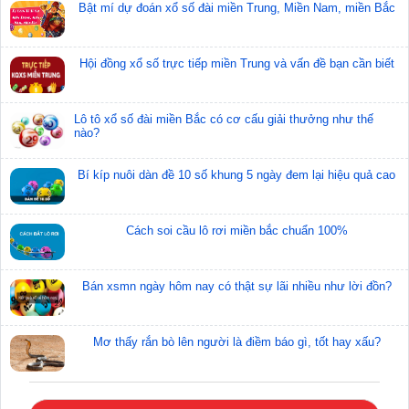
Bật mí dự đoán xổ số đài miền Trung, Miền Nam, miền Bắc
Hội đồng xổ số trực tiếp miền Trung và vấn đề bạn cần biết
Lô tô xổ số đài miền Bắc có cơ cấu giải thưởng như thế
nào?
Bí kíp nuôi dàn đề 10 số khung 5 ngày đem lại hiệu quả cao
Cách soi cầu lô rơi miền bắc chuẩn 100%
Bán xsmn ngày hôm nay có thật sự lãi nhiều như lời đồn?
Bạch thủ lô tô rơi 3 ngày lô XSKH ngày 13/05/2023
Mơ thấy rắn bò lên người là điềm báo gì, tốt hay xấu?
Soi cầu lô tô bạch thủ Đak Nông 13/05/2023