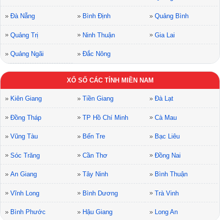
hôm nay ngày 13/05/2023:
Đà Nẵng
Bình Định
Quảng Bình
???? Loto gan:
55 – 62 – 71 – 41 – 00
Quảng Trị
Ninh Thuận
Gia Lai
???? Cặp số về nhiều nhất:
70 – 08 – 95 – 97 – 04
???? Thống kê giải tám Đà Nẵng:
19 – 40 – 45 – 53 – 97 –
Quảng Ngãi
Đắc Nông
31 – 38
XỔ SỐ CÁC TỈNH MIỀN NAM
???? TK 2 số cuối giải ĐB:
63 – 00 – 65 – 43 – 04 – 35 – 75
Dự đoán soi cầu và thống kê XS Quảng Ngãi
Kiên Giang
Tiền Giang
Đà Lạt
hôm nay ngày 13/05/2023:
Đồng Tháp
TP Hồ Chí Minh
Cà Mau
???? Loto gan:
08 – 58 – 35 – 21 – 62
Vũng Tàu
Bến Tre
Bạc Liêu
???? Cặp số về nhiều nhất:
06 – 36 – 26 – 86 – 05
Sóc Trăng
Cần Thơ
Đồng Nai
???? Thống kê giải tám Quảng Ngãi:
55 – 20 – 45 – 73 – 22
– 01 – 55
An Giang
Tây Ninh
Bình Thuận
???? TK 2 số cuối giải ĐB:
96 – 23 – 88 – 75 – 06 – 89 – 55
Vĩnh Long
Bình Dương
Trà Vinh
Dự đoán soi cầu và thống kê XS Đak Nông
Bình Phước
Hậu Giang
Long An
hôm nay ngày 13/05/2023: