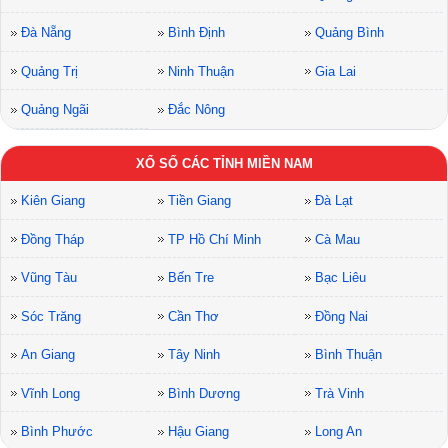
Dự đoán soi cầu và thống kê XS Khánh Hòa
Đà Nẵng
Bình Định
Quảng Bình
hôm nay ngày 13/05/2026:
Quảng Trị
Ninh Thuận
Gia Lai
🤑 Loto gan:
83 – 47 – 28 – 61 – 22
Quảng Ngãi
Đắc Nông
🤑 Cặp số về nhiều nhất:
38 – 67 – 43 – 45 – 96
XỔ SỐ CÁC TỈNH MIỀN NAM
🤑 Thống kê giải tám Khánh Hòa:
22 – 72 – 53 – 78 – 85 –
21 – 34
Kiên Giang
Tiền Giang
Đà Lạt
🤑 TK 2 số cuối giải ĐB:
38 – 93 – 73 – 17 – 22 – 09 – 16
Đồng Tháp
TP Hồ Chí Minh
Cà Mau
🌟 3. Dự đoán và Soi cầu bạch thủ xs
Vũng Tàu
Bến Tre
Bạc Liêu
miền Trung ngày 13/05/2026 : Xem
các con lô đẹp trong ngày tại bên
Sóc Trăng
Cần Thơ
Đồng Nai
dưới:
An Giang
Tây Ninh
Bình Thuận
Soi cầu và phân tích tìm cầu bạch thủ đài miền Trung từ các
Vĩnh Long
Bình Dương
Trà Vinh
vị trí trong bảng kết quả xổ số có lô rơi liên tục trong 3 kỳ liên
tiếp để được tổng hợp lại tại bảng soi cầu XSMT ngày
Bình Phước
Hậu Giang
Long An
13/05/2026 dưới đây, mời anh em tham khảo nhé: