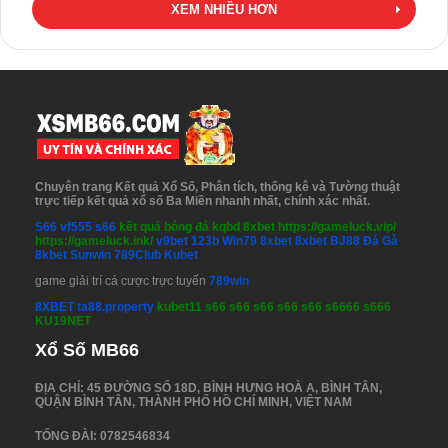
XEM NHIỀU HƠN
Chuyên trang Kết quả Xổ Số, Phân tích, thống kê và Tường thuật
trực tiếp kết quả xổ số Ba Miền nhanh nhất, chính xác nhất.
S66
vf555
s66
kết quả bóng đá
kqbd
8xbet
https://gameluck.vip/
https://gameluck.ink/
v9bet
123b
Win79
8xbet
8xbet
BJ88 Đá Gà
8kbet
Sunwin
789Club
Kubet
game giải trí cá cược trực tuyến
789win
8XBET
ta88.property
kubet11
s66
s66
s66
s66
s66
s6666
s666
KU19NET
Xổ Số MB66
ĐỊA CHỈ: 45 ĐƯỜNG SỐ 18D, BÌNH HƯNG HOÀ A, BÌNH TÂN,
QUẬN BÌNH TÂN, THÀNH PHỐ HỒ CHÍ MINH, VIỆT NAM
TỔNG ĐÀI: 0782546834