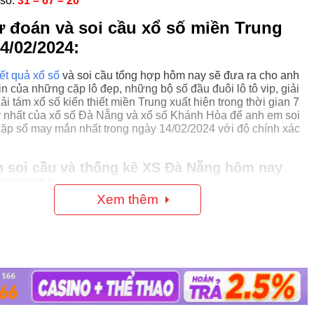
 số:
31 – 67 – 20
ự đoán và soi cầu xổ số miền Trung
4/02/2024:
ết quả xổ số
và soi cầu tổng hợp hôm nay sẽ đưa ra cho anh
in của những cặp lô đẹp, những bộ số đầu đuôi lô tô vip, giải
iải tám xổ số kiến thiết miền Trung xuất hiện trong thời gian 7
y nhất của xổ số Đà Nẵng và xổ số Khánh Hòa để anh em soi
ặp số may mắn nhất trong ngày 14/02/2024 với độ chính xác
 soi cầu và thống kê XS Đà Nẵng hôm nay
/02/2024:
Xem thêm
:
40 – 83 – 04 – 72 – 86
ề nhiều nhất:
80 – 08 – 16 – 20 – 33
ê giải tám Đà Nẵng:
26 – 77 – 44 – 99 – 46 – 70 – 29
cuối giải ĐB:
30 – 43 – 47 – 46 – 38 – 03 – 49
 soi cầu và thống kê XS Khánh Hòa hôm nay