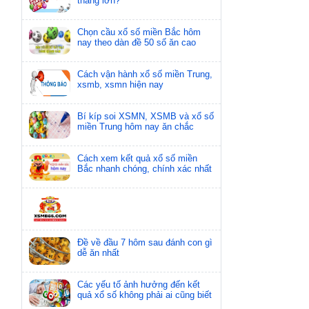
thắng lớn?
Chọn cầu xổ số miền Bắc hôm
nay theo dàn đề 50 số ăn cao
Cách vận hành xổ số miền Trung,
xsmb, xsmn hiện nay
Bí kíp soi XSMN, XSMB và xổ số
miền Trung hôm nay ăn chắc
Cách xem kết quả xổ số miền
Bắc nhanh chóng, chính xác nhất
Đề về đầu 7 hôm sau đánh con gì
dễ ăn nhất
Các yếu tố ảnh hưởng đến kết
quả xổ số không phải ai cũng biết