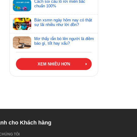
Cách soi cầu lô rơi miền bắc
chuẩn 100%
Bán xsmn ngày hôm nay có thật
sự lãi nhiều như lời đồn?
Mơ thấy rắn bò lên người là điềm
báo gì, tốt hay xấu?
XEM NHIỀU HƠN
nh cho Khách hàng
CHÚNG TÔI