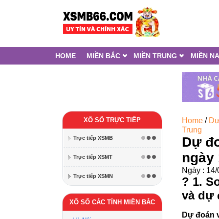
HOME
MIỀN BẮC
MIỀN TRUNG
MIỀN N
XỔ SỐ TRỰC TIẾP
Home
/
Dự
Trung
Dự đo
Trực tiếp XSMB
ngày 
Trực tiếp XSMT
Ngày : 14
Trực tiếp XSMN
? 1.
So
và dự 
XỔ SỐ CÁC TỈNH MIỀN BẮC
Dự đoán v