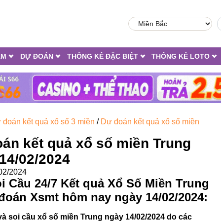
AM
DỰ ĐOÁN
THỐNG KÊ ĐẶC BIỆT
THỐNG KÊ LOTO
 đoán kết quả xổ số 3 miền
/
Dự đoán kết quả xổ số miền
án kết quả xổ số miền Trung
14/02/2024
/02/2024
i Cầu 24/7 Kết quả Xổ Số Miền Trung
đoán Xsmt hôm nay ngày 14/02/2024:
à soi cầu xổ số miền Trung ngày 14/02/2024 do các