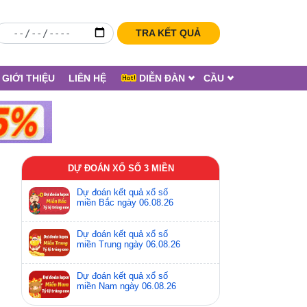
TRA KẾT QUẢ
GIỚI THIỆU
LIÊN HỆ
DIỄN ĐÀN
CẦU
DỰ ĐOÁN XỔ SỐ 3 MIỀN
Dự đoán kết quả xổ số
miền Bắc ngày 06.08.26
Dự đoán kết quả xổ số
miền Trung ngày 06.08.26
Dự đoán kết quả xổ số
miền Nam ngày 06.08.26