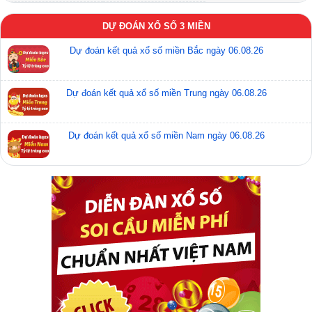
🤑 Loto gan:
04 – 70 – 67 – 79 – 93
DỰ ĐOÁN XỔ SỐ 3 MIỀN
🤑 Cặp số về nhiều nhất:
93 – 43 – 78 – 39 – 08
Dự đoán kết quả xổ số miền Bắc ngày 06.08.26
🤑 Thống kê giải tám Đak Nông:
68 – 83 – 19 – 41 – 37 – 78
– 64
Dự đoán kết quả xổ số miền Trung ngày 06.08.26
🤑 TK 2 số cuối giải ĐB:
68 – 63 – 31 – 09 – 70 – 27 – 07
🌟 3. Dự đoán và Soi cầu bạch thủ xs
Dự đoán kết quả xổ số miền Nam ngày 06.08.26
miền Trung ngày 14/03/2026 : Xem
các con lô đẹp trong ngày tại bên
dưới:
Soi cầu và phân tích tìm cầu bạch thủ đài miền Trung từ các
vị trí trong bảng kết quả xổ số có lô rơi liên tục trong 3 kỳ liên
tiếp để được tổng hợp lại tại bảng soi cầu XSMT ngày
14/03/2026 dưới đây, mời anh em tham khảo nhé:
Soi cầu lô tô bạch thủ Đà Nẵng 14/03/2026