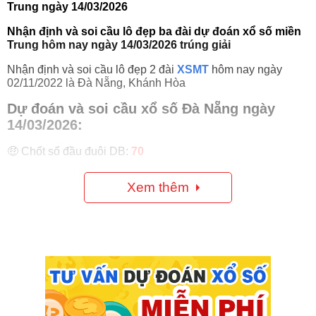
Trung ngày 14/03/2026
Nhận định và soi cầu lô đẹp ba đài dự đoán xổ số miền
Trung hôm nay ngày 14/03/2026 trúng giải
Nhận định và soi cầu lô đẹp 2 đài
XSMT
hôm nay ngày
02/11/2022 là Đà Nẵng, Khánh Hòa
Dự đoán và soi cầu xổ số Đà Nẵng ngày
14/03/2026:
🤑 Chốt số đầu đuôi DB:
70
🤑 Soi cầu giải tám:
94
Xem thêm
🤑 Bao lô 2 số:
04 – 53 – 47
Dự đoán và soi cầu xổ số Quảng Ngãi ngày
14/03/2026:
🤑 Chốt số đầu đuôi DB:
66
🤑 Soi cầu giải tám:
01