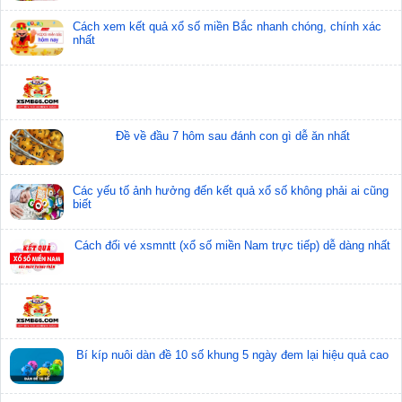
Cách xem kết quả xổ số miền Bắc nhanh chóng, chính xác
nhất
Bạch thủ lô tô rơi 3 ngày lô XSKH ngày 14/03/2026
Đề về đầu 7 hôm sau đánh con gì dễ ăn nhất
Soi cầu lô tô bạch thủ Quảng Ngãi
14/03/2026
Các yếu tố ảnh hưởng đến kết quả xổ số không phải ai cũng
biết
Cách đổi vé xsmntt (xổ số miền Nam trực tiếp) dễ dàng nhất
Bí kíp nuôi dàn đề 10 số khung 5 ngày đem lại hiệu quả cao