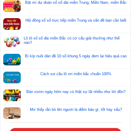
Bật mí dự đoán xổ số đài miền Trung, Miền Nam, miền Bắc
Hội đồng xổ số trực tiếp miền Trung và vấn đề bạn cần biết
Lô tô xổ số đài miền Bắc có cơ cấu giải thưởng như thế
nào?
Bí kíp nuôi dàn đề 10 số khung 5 ngày đem lại hiệu quả cao
Cách soi cầu lô rơi miền bắc chuẩn 100%
Bán xsmn ngày hôm nay có thật sự lãi nhiều như lời đồn?
Bạch thủ lô tô rơi 3 ngày lô XSKH ngày 14/03/2026
Mơ thấy rắn bò lên người là điềm báo gì, tốt hay xấu?
Soi cầu lô tô bạch thủ Đak Nông 14/03/2026