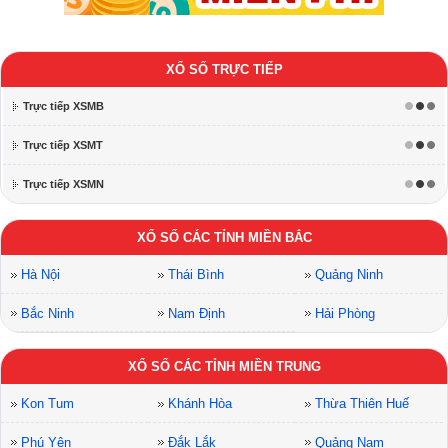
🤑 Bao lô 2 số:
82 – 59 – 02
Dự đoán và soi cầu xổ số Đak Nông ngày
14/03/2026:
XỔ SỐ TRỰC TIẾP
🤑 Chốt số đầu đuôi DB:
75
Trực tiếp XSMB
🤑 Soi cầu giải tám:
22
Trực tiếp XSMT
🤑 Bao lô 2 số:
11 – 39 – 31
Trực tiếp XSMN
🌟 2. Dự đoán và soi cầu xổ số miền
Trung ngày 14/03/2026:
XỔ SỐ CÁC TỈNH MIỀN BẮC
Hà Nội
Thái Bình
Quảng Ninh
Dự đoán kết quả xổ số
và soi cầu tổng hợp hôm nay sẽ đưa
ra cho anh em thông tin của những cặp lô đẹp, những bộ số
Bắc Ninh
Nam Định
Hải Phòng
đầu đuôi lô tô vip, giải đặc biệt, giải tám xổ số kiến thiết miền
Trung xuất hiện trong thời gian 7 kỳ gần đây nhất của xổ số
Đà Nẵng và xổ số Khánh Hòa để anh em soi cầu chọn cặp
XỔ SỐ CÁC TỈNH MIỀN TRUNG
số may mắn nhất trong ngày 14/03/2026 với độ chính xác ăn
cao:
Kon Tum
Khánh Hòa
Thừa Thiên Huế
Dự đoán soi cầu và thống kê XS Đà Nẵng
Phú Yên
Đắk Lắk
Quảng Nam