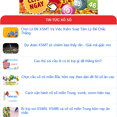
TIN TỨC XỔ SỐ
Chơi Lô Đề XSMT Và Việc Kiểm Soát Tâm Lý Để Chắc
Thắng
Dự đoán XSMT từ chiêm bao thấy rắn - Giải mã giấc mơ
Cao thủ soi cầu lô có bí kíp gì để thắng lớn?
Chọn cầu xổ số miền Bắc hôm nay theo dàn đề 50 số ăn cao
Cách vận hành xổ số miền Trung, xsmb, xsmn hiện nay
Bí kíp soi XSMN, XSMB và xổ số miền Trung hôm nay ăn
chắc