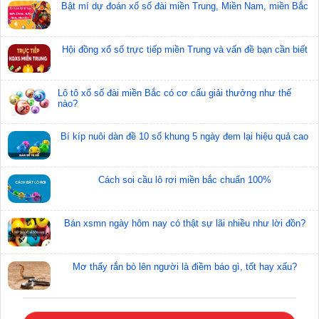
Bật mí dự đoán xổ số đài miền Trung, Miền Nam, miền Bắc
Hội đồng xổ số trực tiếp miền Trung và vấn đề bạn cần biết
Lô tô xổ số đài miền Bắc có cơ cấu giải thưởng như thế
nào?
Bí kíp nuôi dàn đề 10 số khung 5 ngày đem lại hiệu quả cao
Cách soi cầu lô rơi miền bắc chuẩn 100%
Bán xsmn ngày hôm nay có thật sự lãi nhiều như lời đồn?
Bạch thủ lô tô rơi 3 ngày lô XSKH ngày 14/06/2026
Mơ thấy rắn bò lên người là điềm báo gì, tốt hay xấu?
Soi cầu lô tô bạch thủ Thừa Thiên Huế
14/06/2026