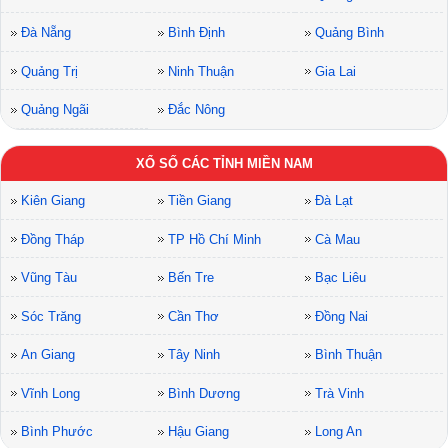
hôm nay ngày 14/06/2026:
Đà Nẵng
Bình Định
Quảng Bình
🤑 Loto gan:
36 – 28 – 59 – 33 – 44
Quảng Trị
Ninh Thuận
Gia Lai
🤑 Cặp số về nhiều nhất:
05 – 82 – 18 – 23 – 71
🤑 Thống kê giải tám Khánh Hòa:
34 – 31 – 86 – 50 – 57 –
Quảng Ngãi
Đắc Nông
37 – 36
XỔ SỐ CÁC TỈNH MIỀN NAM
🤑 TK 2 số cuối giải ĐB:
67 – 07 – 61 – 95 – 26 – 23 – 46
Dự đoán soi cầu và thống kê XS Kon Tum
Kiên Giang
Tiền Giang
Đà Lạt
hôm nay ngày 14/06/2026:
Đồng Tháp
TP Hồ Chí Minh
Cà Mau
🤑 Loto gan:
91 – 87 – 64 – 54 – 08
Vũng Tàu
Bến Tre
Bạc Liêu
🤑 Cặp số về nhiều nhất:
41 – 79 – 97 – 56 – 45
Sóc Trăng
Cần Thơ
Đồng Nai
🤑 Thống kê giải tám Kon Tum:
03 – 75 – 89 – 81 – 11 – 13 –
79
An Giang
Tây Ninh
Bình Thuận
🤑 TK 2 số cuối giải ĐB:
55 – 43 – 03 – 99 – 46 – 13 – 79
Vĩnh Long
Bình Dương
Trà Vinh
Dự đoán soi cầu và thống kê XS Thừa Thiên
Bình Phước
Hậu Giang
Long An
Huế hôm nay ngày 14/06/2026: