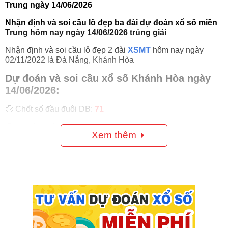
Trung ngày 14/06/2026
Nhận định và soi cầu lô đẹp ba đài dự đoán xổ số miền
Trung hôm nay ngày 14/06/2026 trúng giải
Nhận định và soi cầu lô đẹp 2 đài
XSMT
hôm nay ngày
02/11/2022 là Đà Nẵng, Khánh Hòa
Dự đoán và soi cầu xổ số Khánh Hòa ngày
14/06/2026:
🤑 Chốt số đầu đuôi DB:
71
🤑 Soi cầu giải tám:
77
Xem thêm
🤑 Bao lô 2 số:
34 – 68 – 67
Dự đoán và soi cầu xổ số Kon Tum ngày
14/06/2026:
🤑 Chốt số đầu đuôi DB:
87
🤑 Soi cầu giải tám:
75