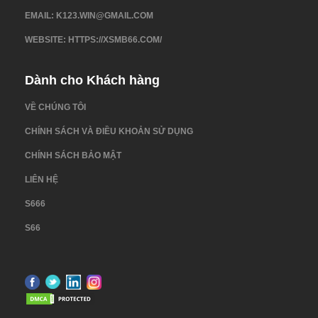
EMAIL:
K123.WIN@GMAIL.COM
WEBSITE: HTTPS://XSMB66.COM/
Dành cho Khách hàng
Bạch thủ lô tô rơi 3 ngày lô XSKH ngày 14/06/2026
VỀ CHÚNG TÔI
Lưu ý:
Các dự đoán
trên đây của xổ số Miền Trung
CHÍNH SÁCH VÀ ĐIỀU KHOẢN SỬ DỤNG
14/06/2026 chỉ mang tính chất tham khảo,cảm ơn các
CHÍNH SÁCH BẢO MẬT
bạn đã tin tưởng
xsmb66
. Chúc các bạn may mắn!
LIÊN HỆ
Tham khảo thêm thông tin của các dự đoán miền nam
ngày 14/06/2026: xsmb66.com, diendan.xsmb66.com.
S666
Có thể bạn quan tâm
S66
Dự đoán kết quả xổ số miền Trung ngày 06/08/2026
Dự đoán kết quả xổ số miền Nam ngày 06/08/2026
Dự đoán kết quả xổ số miền Bắc ngày 06/08/2026