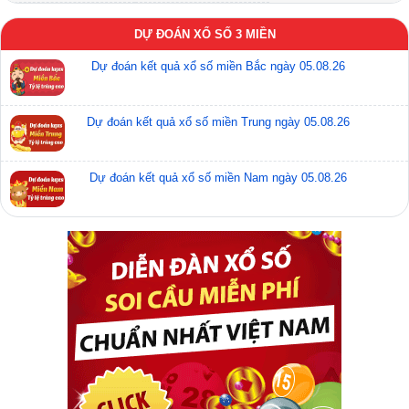
🤑 Loto gan:
16 – 00 – 94 – 75 – 36
DỰ ĐOÁN XỔ SỐ 3 MIỀN
🤑 Cặp số về nhiều nhất:
76 – 40 – 18 – 51 – 21
Dự đoán kết quả xổ số miền Bắc ngày 05.08.26
🤑 Thống kê giải tám Thừa Thiên Huế:
83 – 33 – 37 – 38 –
99 – 19 – 35
Dự đoán kết quả xổ số miền Trung ngày 05.08.26
🤑 TK 2 số cuối giải ĐB:
26 – 45 – 29 – 92 – 62 – 31 – 86
🌟 3. Dự đoán và Soi cầu bạch thủ xs
Dự đoán kết quả xổ số miền Nam ngày 05.08.26
miền Trung ngày 14/06/2026 : Xem
các con lô đẹp trong ngày tại bên
dưới:
Soi cầu và phân tích tìm cầu bạch thủ đài miền Trung từ các
vị trí trong bảng kết quả xổ số có lô rơi liên tục trong 3 kỳ liên
tiếp để được tổng hợp lại tại bảng soi cầu XSMT ngày
14/06/2026 dưới đây, mời anh em tham khảo nhé:
Soi cầu lô tô bạch thủ Khánh Hòa 14/06/2026