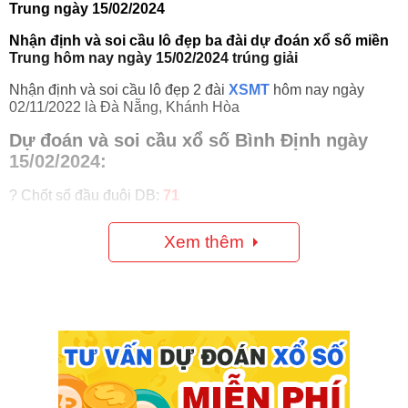
Trung ngày 15/02/2024
Nhận định và soi cầu lô đẹp ba đài dự đoán xổ số miền
Trung hôm nay ngày 15/02/2024 trúng giải
Nhận định và soi cầu lô đẹp 2 đài
XSMT
hôm nay ngày
02/11/2022 là Đà Nẵng, Khánh Hòa
Dự đoán và soi cầu xổ số Bình Định ngày
15/02/2024:
? Chốt số đầu đuôi DB:
71
? Soi cầu giải tám:
30
Xem thêm
? Bao lô 2 số:
79 – 63 – 67
Dự đoán và soi cầu xổ số Quảng Trị ngày
15/02/2024:
? Chốt số đầu đuôi DB:
12
? Soi cầu giải tám:
29