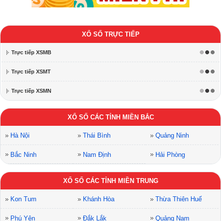
? Bao lô 2 số:
83 – 43 – 15
Dự đoán và soi cầu xổ số Quảng Bình ngày
15/02/2024:
XỔ SỐ TRỰC TIẾP
? Chốt số đầu đuôi DB:
72
Trực tiếp XSMB
? Soi cầu giải tám:
94
Trực tiếp XSMT
? Bao lô 2 số:
94 – 16 – 79
Trực tiếp XSMN
? 2. Dự đoán và soi cầu xổ số miền
Trung ngày 15/02/2024:
XỔ SỐ CÁC TỈNH MIỀN BẮC
Hà Nội
Thái Bình
Quảng Ninh
Dự đoán kết quả xổ số
và soi cầu tổng hợp hôm nay sẽ đưa
ra cho anh em thông tin của những cặp lô đẹp, những bộ số
Bắc Ninh
Nam Định
Hải Phòng
đầu đuôi lô tô vip, giải đặc biệt, giải tám xổ số kiến thiết miền
Trung xuất hiện trong thời gian 7 kỳ gần đây nhất của xổ số
Đà Nẵng và xổ số Khánh Hòa để anh em soi cầu chọn cặp
XỔ SỐ CÁC TỈNH MIỀN TRUNG
số may mắn nhất trong ngày 15/02/2024 với độ chính xác ăn
cao:
Kon Tum
Khánh Hòa
Thừa Thiên Huế
Dự đoán soi cầu và thống kê XS Bình Định
Phú Yên
Đắk Lắk
Quảng Nam