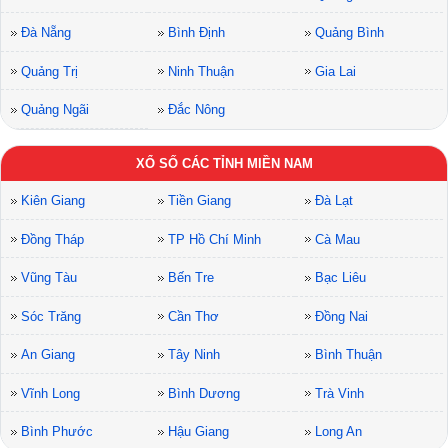
hôm nay ngày 15/02/2024:
Đà Nẵng
Bình Định
Quảng Bình
? Loto gan:
08 – 52 – 01 – 03 – 12
Quảng Trị
Ninh Thuận
Gia Lai
? Cặp số về nhiều nhất:
13 – 36 – 30 – 91 – 20
? Thống kê giải tám Bình Định:
83 – 64 – 28 – 88 – 34 – 71
Quảng Ngãi
Đắc Nông
– 30
XỔ SỐ CÁC TỈNH MIỀN NAM
? TK 2 số cuối giải ĐB:
83 – 30 – 36 – 03 – 59 – 91 – 81
Dự đoán soi cầu và thống kê XS Quảng Trị
Kiên Giang
Tiền Giang
Đà Lạt
hôm nay ngày 15/02/2024:
Đồng Tháp
TP Hồ Chí Minh
Cà Mau
? Loto gan:
78 – 27 – 15 – 20 – 46
Vũng Tàu
Bến Tre
Bạc Liêu
? Cặp số về nhiều nhất:
44 – 42 – 50 – 43 – 70
Sóc Trăng
Cần Thơ
Đồng Nai
? Thống kê giải tám Quảng Trị:
44 – 75 – 64 – 58 – 32 – 79 –
25
An Giang
Tây Ninh
Bình Thuận
? TK 2 số cuối giải ĐB:
41 – 65 – 44 – 31 – 63 – 78 – 87
Vĩnh Long
Bình Dương
Trà Vinh
Dự đoán soi cầu và thống kê XS Quảng Bình
Bình Phước
Hậu Giang
Long An
hôm nay ngày 15/02/2024: