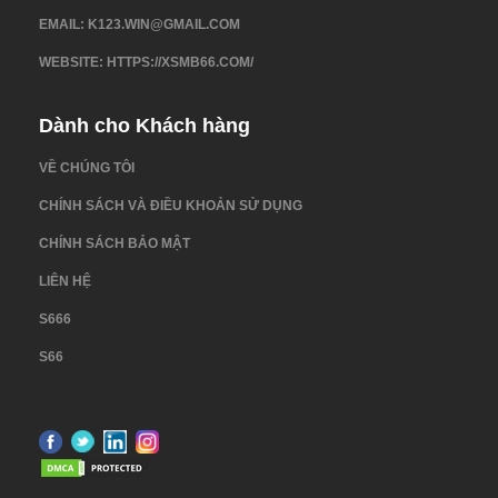
EMAIL:
K123.WIN@GMAIL.COM
WEBSITE: HTTPS://XSMB66.COM/
Dành cho Khách hàng
Bạch thủ lô tô rơi 3 ngày lô XSKH ngày 15/02/2024
VỀ CHÚNG TÔI
Lưu ý:
Các dự đoán
trên đây của xổ số Miền Trung
CHÍNH SÁCH VÀ ĐIỀU KHOẢN SỬ DỤNG
15/02/2024 chỉ mang tính chất tham khảo,cảm ơn các
CHÍNH SÁCH BẢO MẬT
bạn đã tin tưởng
xsmb66
. Chúc các bạn may mắn!
LIÊN HỆ
Tham khảo thêm thông tin của các dự đoán miền nam
ngày 15/02/2024: xsmb66.com, diendan.xsmb66.com.
S666
Có thể bạn quan tâm
S66
Dự đoán kết quả xổ số miền Trung ngày 05/08/2026
Dự đoán kết quả xổ số miền Nam ngày 05/08/2026
Dự đoán kết quả xổ số miền Bắc ngày 05/08/2026