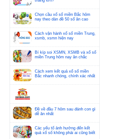
thắng lớn?
Chọn cầu xổ số miền Bắc hôm
nay theo dàn đề 50 số ăn cao
Cách vận hành xổ số miền Trung,
xsmb, xsmn hiện nay
Bí kíp soi XSMN, XSMB và xổ số
miền Trung hôm nay ăn chắc
Cách xem kết quả xổ số miền
Bắc nhanh chóng, chính xác nhất
Đề về đầu 7 hôm sau đánh con gì
dễ ăn nhất
Các yếu tố ảnh hưởng đến kết
quả xổ số không phải ai cũng biết