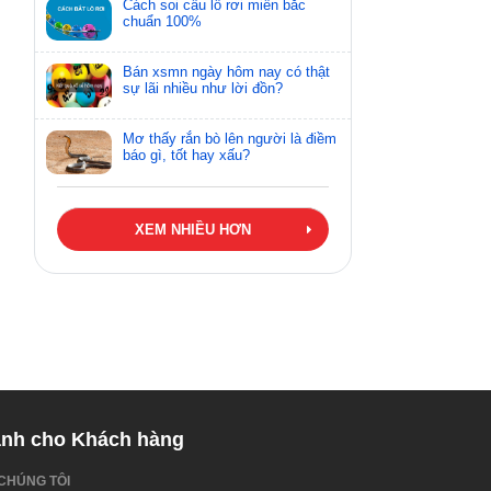
Cách soi cầu lô rơi miền bắc
chuẩn 100%
Bán xsmn ngày hôm nay có thật
sự lãi nhiều như lời đồn?
Mơ thấy rắn bò lên người là điềm
báo gì, tốt hay xấu?
XEM NHIỀU HƠN
nh cho Khách hàng
CHÚNG TÔI