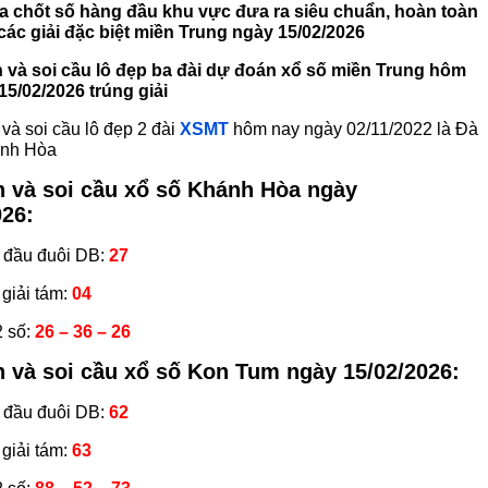
a chốt số hàng đầu khu vực đưa ra siêu chuẩn, hoàn toàn
 các giải đặc biệt miền Trung ngày 15/02/2026
 và soi cầu lô đẹp ba đài dự đoán xổ số miền Trung hôm
15/02/2026 trúng giải
và soi cầu lô đẹp 2 đài
XSMT
hôm nay ngày 02/11/2022 là Đà
ánh Hòa
 và soi cầu xổ số Khánh Hòa ngày
026:
ố đầu đuôi DB:
27
 giải tám:
04
2 số:
26 – 36 – 26
 và soi cầu xổ số Kon Tum ngày 15/02/2026:
ố đầu đuôi DB:
62
 giải tám:
63