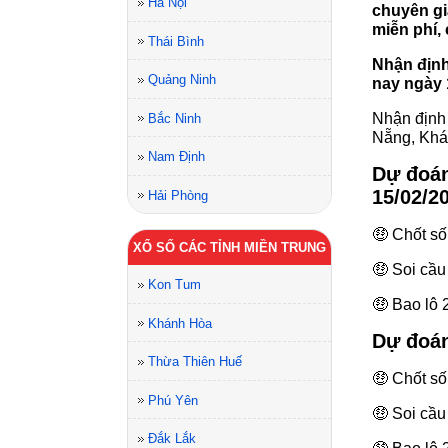
Hà Nội
chuyên gi
miễn phí,
Thái Bình
Nhận định
Quảng Ninh
nay ngày 
Nhận định 
Bắc Ninh
Nẵng, Kh
Nam Định
Dự đoán
15/02/2
Hải Phòng
🤑 Chốt s
XỔ SỐ CÁC TỈNH MIỀN TRUNG
🤑 Soi cầu
Kon Tum
🤑 Bao lô 
Khánh Hòa
Dự đoán
Thừa Thiên Huế
🤑 Chốt s
Phú Yên
🤑 Soi cầu
Đắk Lắk