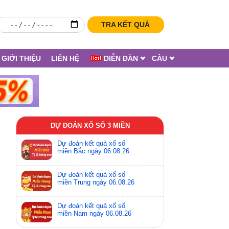
TRA KẾT QUẢ
GIỚI THIỆU
LIÊN HỆ
DIỄN ĐÀN
CẦU
DỰ ĐOÁN XỔ SỐ 3 MIỀN
Dự đoán kết quả xổ số
miền Bắc ngày 06.08.26
Dự đoán kết quả xổ số
miền Trung ngày 06.08.26
Dự đoán kết quả xổ số
miền Nam ngày 06.08.26