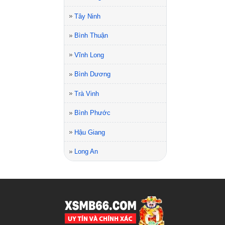
🤑 Cặp số 
Tây Ninh
🤑 Thống 
Bình Thuận
🤑 TK 2 số
Vĩnh Long
🌟 3. 
Trung 
Bình Dương
trong 
Trà Vinh
Soi cầu và 
Bình Phước
bảng kết qu
hợp lại tạ
Hậu Giang
tham khảo
Long An
Soi cầu