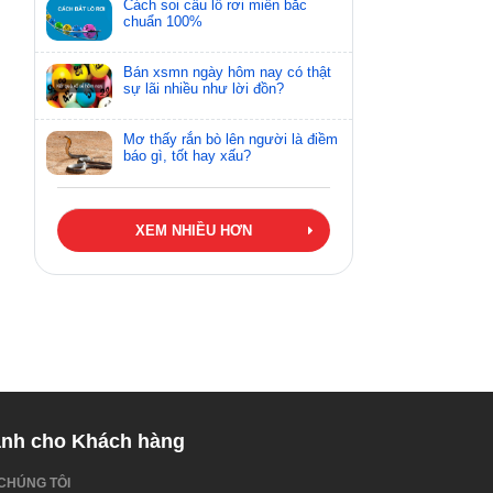
Cách soi cầu lô rơi miền bắc
chuẩn 100%
Bán xsmn ngày hôm nay có thật
sự lãi nhiều như lời đồn?
Mơ thấy rắn bò lên người là điềm
báo gì, tốt hay xấu?
XEM NHIỀU HƠN
nh cho Khách hàng
CHÚNG TÔI