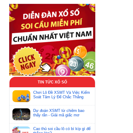
TIN TỨC XỔ SỐ
Chơi Lô Đề XSMT Và Việc Kiểm
Soát Tâm Lý Để Chắc Thắng
Dự đoán XSMT từ chiêm bao
thấy rắn - Giải mã giấc mơ
Cao thủ soi cầu lô có bí kíp gì để