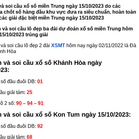
à soi cầu xổ số miền Trung ngày 15/10/2023 do các
a chốt số hàng đầu khu vực đưa ra siêu chuẩn, hoàn toàn
 các giải đặc biệt miền Trung ngày 15/10/2023
 và soi cầu lô đẹp ba đài dự đoán xổ số miền Trung hôm
15/10/2023 trúng giải
và soi cầu lô đẹp 2 đài
XSMT
hôm nay ngày 02/11/2022 là Đà
ánh Hòa
 và soi cầu xổ số Khánh Hòa ngày
023:
 số đầu đuôi DB:
01
ầu giải tám:
25
ô 2 số:
90 – 94 – 91
 và soi cầu xổ số Kon Tum ngày 15/10/2023:
 số đầu đuôi DB:
92
ầu giải tám:
68