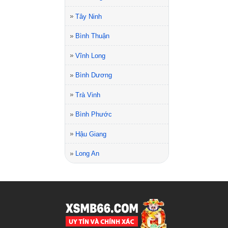
???? Loto
Tây Ninh
???? Cặp 
Bình Thuận
???? Thốn
07
Vĩnh Long
???? TK 2 
Bình Dương
???? 3
Trà Vinh
miền T
lô đẹp
Bình Phước
Soi cầu và 
Hậu Giang
bảng kết qu
hợp lại tạ
Long An
tham khảo
Soi cầu