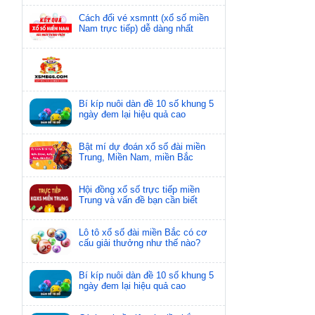
Cách đổi vé xsmntt (xổ số miền
Nam trực tiếp) dễ dàng nhất
Bí kíp nuôi dàn đề 10 số khung 5
ngày đem lại hiệu quả cao
Bật mí dự đoán xổ số đài miền
Trung, Miền Nam, miền Bắc
Hội đồng xổ số trực tiếp miền
Trung và vấn đề bạn cần biết
Lô tô xổ số đài miền Bắc có cơ
cấu giải thưởng như thế nào?
Bí kíp nuôi dàn đề 10 số khung 5
ngày đem lại hiệu quả cao