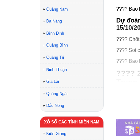
???? Bao l
Quảng Nam
Dự đoán
Đà Nẵng
15/10/2
Bình Định
???? Chốt
Quảng Bình
???? Soi c
Quảng Trị
???? Bao l
Ninh Thuận
???? 2
Trung 
Gia Lai
Quảng Ngãi
Dự đoán k
em thông t
Đắc Nông
đặc biệt, g
kỳ gần đâ
cầu chọn c
XỔ SỐ CÁC TỈNH MIỀN NAM
ăn cao:
Kiên Giang
Dự đoán