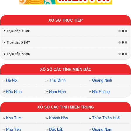
???? Bao lô 2 số:
79 – 59 – 29
Dự đoán và soi cầu xổ số Quảng Bình ngày
15/12/2022:
XỔ SỐ TRỰC TIẾP
???? Chốt số đầu đuôi DB:
43
Trực tiếp XSMB
???? Soi cầu giải tám:
34
Trực tiếp XSMT
???? Bao lô 2 số:
58 – 56 – 38
Trực tiếp XSMN
???? 2. Dự đoán và soi cầu xổ số
miền Trung ngày 15/12/2022:
XỔ SỐ CÁC TỈNH MIỀN BẮC
Hà Nội
Thái Bình
Quảng Ninh
Dự đoán kết quả xổ số
và soi cầu tổng hợp hôm nay sẽ đưa
ra cho anh em thông tin của những cặp lô đẹp, những bộ số
Bắc Ninh
Nam Định
Hải Phòng
đầu đuôi lô tô vip, giải đặc biệt, giải tám xổ số kiến thiết miền
Trung xuất hiện trong thời gian 7 kỳ gần đây nhất của xổ số
Đà Nẵng và xổ số Khánh Hòa để anh em soi cầu chọn cặp
XỔ SỐ CÁC TỈNH MIỀN TRUNG
số may mắn nhất trong ngày 15/12/2022 với độ chính xác ăn
cao:
Kon Tum
Khánh Hòa
Thừa Thiên Huế
Dự đoán soi cầu và thống kê XS Bình Định
Phú Yên
Đắk Lắk
Quảng Nam