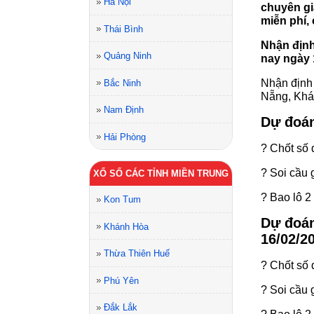
Hà Nội
chuyên gi
miễn phí,
Thái Bình
Nhận định
Quảng Ninh
nay ngày 
Nhận định 
Bắc Ninh
Nẵng, Kh
Nam Định
Dự đoán
Hải Phòng
? Chốt số
? Soi cầu 
XỔ SỐ CÁC TỈNH MIỀN TRUNG
? Bao lô 2
Kon Tum
Dự đoán
Khánh Hòa
16/02/2
Thừa Thiên Huế
? Chốt số
Phú Yên
? Soi cầu 
Đắk Lắk