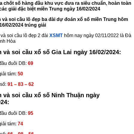
a chốt số hàng đầu khu vực đưa ra siêu chuẩn, hoàn toàn
 các giải đặc biệt miền Trung ngày 16/02/2024
 và soi cầu lô đẹp ba đài dự đoán xổ số miền Trung hôm
16/02/2024 trúng giải
và soi cầu lô đẹp 2 đài
XSMT
hôm nay ngày 02/11/2022 là Đà
ánh Hòa
 và soi cầu xổ số Gia Lai ngày 16/02/2024:
 đầu đuôi DB:
69
giải tám:
50
 số:
91 – 83 – 62
 và soi cầu xổ số Ninh Thuận ngày
024:
 đầu đuôi DB:
95
giải tám:
74