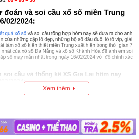
 số:
66 – 98 – 56
ự đoán và soi cầu xổ số miền Trung
6/02/2024:
ết quả xổ số
và soi cầu tổng hợp hôm nay sẽ đưa ra cho anh
in của những cặp lô đẹp, những bộ số đầu đuôi lô tô vip, giải
iải tám xổ số kiến thiết miền Trung xuất hiện trong thời gian 7
y nhất của xổ số Đà Nẵng và xổ số Khánh Hòa để anh em soi
ặp số may mắn nhất trong ngày 16/02/2024 với độ chính xác
 soi cầu và thống kê XS Gia Lai hôm nay
/02/2024:
Xem thêm
:
84 – 23 – 43 – 10 – 51
ề nhiều nhất:
53 – 56 – 32 – 32 – 86
 giải tám Gia Lai:
11 – 33 – 76 – 58 – 87 – 41 – 41
cuối giải ĐB:
00 – 36 – 50 – 81 – 02 – 56 – 55
 soi cầu và thống kê XS Ninh Thuận hôm nay