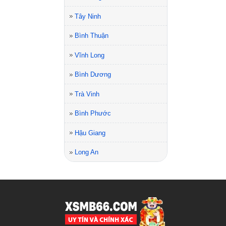
Tây Ninh
Bình Thuận
Vĩnh Long
Bình Dương
Trà Vinh
Bình Phước
Hậu Giang
Long An