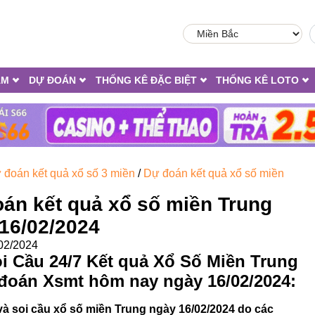
AM
DỰ ĐOÁN
THỐNG KÊ ĐẶC BIỆT
THỐNG KÊ LOTO
 đoán kết quả xổ số 3 miền
/
Dự đoán kết quả xổ số miền
án kết quả xổ số miền Trung
16/02/2024
/02/2024
i Cầu 24/7 Kết quả Xổ Số Miền Trung
đoán Xsmt hôm nay ngày 16/02/2024:
à soi cầu xổ số miền Trung ngày 16/02/2024 do các