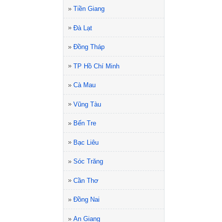
ngày 16
Tiền Giang
? Loto gan
Đà Lạt
? Cặp số v
Đồng Tháp
? Thống k
TP Hồ Chí Minh
? TK 2 số 
Cà Mau
? 3. D
Vũng Tàu
Trung 
trong 
Bến Tre
Bạc Liêu
Soi cầu và 
bảng kết qu
Sóc Trăng
hợp lại tạ
tham khảo
Cần Thơ
Soi cầu 
Đồng Nai
An Giang