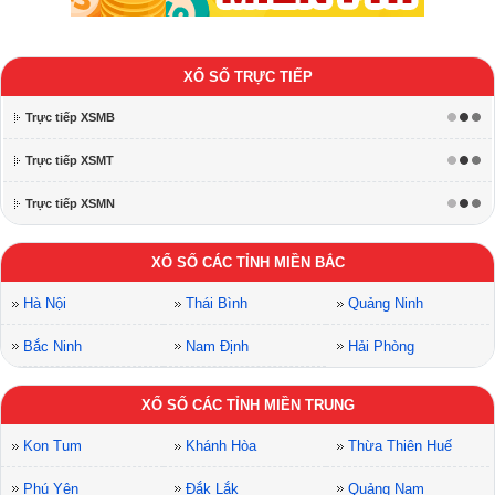
🤑 Bao lô 2 số:
22 – 98 – 29
Dự đoán và soi cầu xổ số Đak Nông ngày
16/08/2025:
XỔ SỐ TRỰC TIẾP
🤑 Chốt số đầu đuôi DB:
00
Trực tiếp XSMB
🤑 Soi cầu giải tám:
56
Trực tiếp XSMT
🤑 Bao lô 2 số:
57 – 12 – 29
Trực tiếp XSMN
🌟 2. Dự đoán và soi cầu xổ số miền
Trung ngày 16/08/2025:
XỔ SỐ CÁC TỈNH MIỀN BẮC
Hà Nội
Thái Bình
Quảng Ninh
Dự đoán kết quả xổ số
và soi cầu tổng hợp hôm nay sẽ đưa
ra cho anh em thông tin của những cặp lô đẹp, những bộ số
Bắc Ninh
Nam Định
Hải Phòng
đầu đuôi lô tô vip, giải đặc biệt, giải tám xổ số kiến thiết miền
Trung xuất hiện trong thời gian 7 kỳ gần đây nhất của xổ số
Đà Nẵng và xổ số Khánh Hòa để anh em soi cầu chọn cặp
XỔ SỐ CÁC TỈNH MIỀN TRUNG
số may mắn nhất trong ngày 16/08/2025 với độ chính xác ăn
cao:
Kon Tum
Khánh Hòa
Thừa Thiên Huế
Dự đoán soi cầu và thống kê XS Đà Nẵng
Phú Yên
Đắk Lắk
Quảng Nam