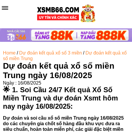
Home
/
Dự đoán kết quả xổ số 3 miền
/
Dự đoán kết quả xổ
số miền Trung
Dự đoán kết quả xổ số miền
Trung ngày 16/08/2025
Ngày : 16/08/2025
🌟 1.
Soi Cầu 24/7 Kết quả Xổ Số
Miền Trung và dự đoán Xsmt hôm
nay ngày 16/08/2025:
Dự đoán và soi cầu xổ số miền Trung ngày 16/08/2025
do các chuyên gia chốt số hàng đầu khu vực đưa ra
siêu chuẩn, hoàn toàn miễn phí, các giải đặc biệt miền