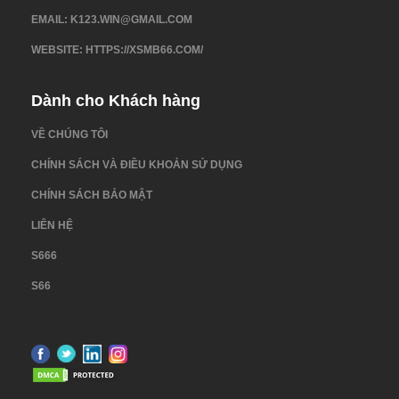
EMAIL:
K123.WIN@GMAIL.COM
WEBSITE: HTTPS://XSMB66.COM/
Dành cho Khách hàng
Bạch thủ lô tô rơi 3 ngày lô XSKH ngày 16/08/2025
VỀ CHÚNG TÔI
Lưu ý:
Các dự đoán
trên đây của xổ số Miền Trung
CHÍNH SÁCH VÀ ĐIỀU KHOẢN SỬ DỤNG
16/08/2025 chỉ mang tính chất tham khảo,cảm ơn các
CHÍNH SÁCH BẢO MẬT
bạn đã tin tưởng
xsmb66
. Chúc các bạn may mắn!
LIÊN HỆ
Tham khảo thêm thông tin của các dự đoán miền nam
ngày 16/08/2025: xsmb66.com, diendan.xsmb66.com.
S666
Có thể bạn quan tâm
S66
Dự đoán kết quả xổ số miền Trung ngày 07/08/2026
Dự đoán kết quả xổ số miền Nam ngày 07/08/2026
Dự đoán kết quả xổ số miền Bắc ngày 07/08/2026