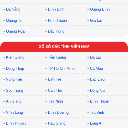
hôm nay ngày 16/08/2025:
Đà Nẵng
Bình Định
Quảng Bình
🤑 Loto gan:
97 – 37 – 71 – 48 – 37
Quảng Trị
Ninh Thuận
Gia Lai
🤑 Cặp số về nhiều nhất:
44 – 41 – 01 – 66 – 46
🤑 Thống kê giải tám Đà Nẵng:
56 – 17 – 41 – 94 – 79 – 97
Quảng Ngãi
Đắc Nông
– 01
XỔ SỐ CÁC TỈNH MIỀN NAM
🤑 TK 2 số cuối giải ĐB:
36 – 62 – 97 – 39 – 98 – 87 – 59
Dự đoán soi cầu và thống kê XS Quảng Ngãi
Kiên Giang
Tiền Giang
Đà Lạt
hôm nay ngày 16/08/2025:
Đồng Tháp
TP Hồ Chí Minh
Cà Mau
🤑 Loto gan:
13 – 67 – 56 – 40 – 10
Vũng Tàu
Bến Tre
Bạc Liêu
🤑 Cặp số về nhiều nhất:
28 – 86 – 51 – 39 – 69
Sóc Trăng
Cần Thơ
Đồng Nai
🤑 Thống kê giải tám Quảng Ngãi:
13 – 27 – 47 – 50 – 27 –
09 – 99
An Giang
Tây Ninh
Bình Thuận
🤑 TK 2 số cuối giải ĐB:
97 – 96 – 22 – 97 – 06 – 02 – 76
Vĩnh Long
Bình Dương
Trà Vinh
Dự đoán soi cầu và thống kê XS Đak Nông
Bình Phước
Hậu Giang
Long An
hôm nay ngày 16/08/2025: