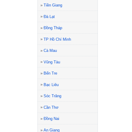
ngày 18
Tiền Giang
🤑 Loto ga
Đà Lạt
🤑 Cặp số 
Đồng Tháp
🤑 Thống 
TP Hồ Chí Minh
🤑 TK 2 số
Cà Mau
🌟 3. 
Vũng Tàu
Trung 
trong 
Bến Tre
Bạc Liêu
Soi cầu và 
bảng kết qu
Sóc Trăng
hợp lại tạ
tham khảo
Cần Thơ
Soi cầu
Đồng Nai
An Giang