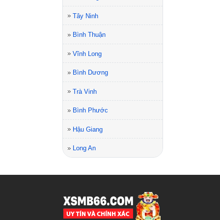
Tây Ninh
Bình Thuận
Vĩnh Long
Bình Dương
Trà Vinh
Bình Phước
Hậu Giang
Long An