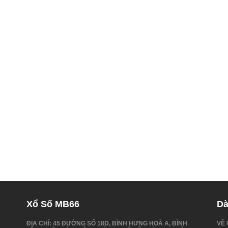
Xổ Số MB66
Dà
ĐỊA CHỈ: 45 ĐƯỜNG SỐ 18D, BÌNH HƯNG HOÀ A, BÌNH
VỀ 