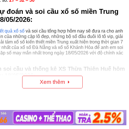
2 số:
27 – 32 – 50
Dự đoán và soi cầu xổ số miền Trung
8/05/2026:
ết quả xổ số
và soi cầu tổng hợp hôm nay sẽ đưa ra cho anh
in của những cặp lô đẹp, những bộ số đầu đuôi lô tô vip, giải
iải tám xổ số kiến thiết miền Trung xuất hiện trong thời gian 7
y nhất của xổ số Đà Nẵng và xổ số Khánh Hòa để anh em soi
ặp số may mắn nhất trong ngày 18/05/2026 với độ chính xác
 soi cầu và thống kê XS Thừa Thiên Huế hôm
y 18/05/2026:
Xem thêm
n:
67 – 01 – 48 – 78 – 89
về nhiều nhất:
08 – 99 – 69 – 30 – 55
kê giải tám Thừa Thiên Huế:
88 – 83 – 04 – 92 – 81 – 70 – 46
 cuối giải ĐB:
22 – 43 – 82 – 47 – 87 – 39 – 50
 soi cầu và thống kê XS Phú Yên hôm nay