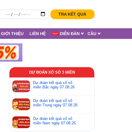
TRA KẾT QUẢ
GIỚI THIỆU
LIÊN HỆ
DIỄN ĐÀN
CẦU
DỰ ĐOÁN XỔ SỐ 3 MIỀN
Dự đoán kết quả xổ số
miền Bắc ngày 07.08.26
Dự đoán kết quả xổ số
miền Trung ngày 07.08.26
Dự đoán kết quả xổ số
miền Nam ngày 07.08.26