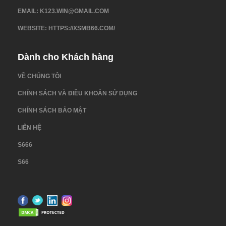
EMAIL:
K123.WIN@GMAIL.COM
WEBSITE: HTTPS://XSMB66.COM/
Dành cho Khách hàng
VỀ CHÚNG TÔI
CHÍNH SÁCH VÀ ĐIỀU KHOẢN SỬ DỤNG
CHÍNH SÁCH BẢO MẬT
LIÊN HỆ
S666
S66